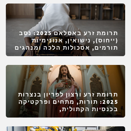
תרומת זרע באסלאם 2025: נסב
(ייחוס), נישואין, אנונימיות
תורמים, אסכולות הלכה ומנהגים
במדינות
תרומת זרע ורצון לפריון בנצרות
2025: תורות, מתחים ופרקטיקה
בכנסיות הקתולית,
האורתודוקסיות, הפרוטסטנטיות
ובכנסיות החופשיות