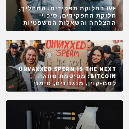
IVF בחלוקת תפקידים: התהליך,
חלוקת התפקידים, סיכויי
ההצלחה והשאלות המשפטיות
UNVAXXED SPERM IS THE NEXT
BITCOIN: מסיסמת מחאה
למם-קוין, מנגנונים, סימני
אזהרה, משפט ובדיקת עובדות