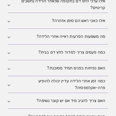
אילו ערכי לחץ דם בתקופה שלאחר הלידה נחשבים
כן, פרה-אקלמפסיה אחרי הלידה יכולה להתחיל גם אם
קריטיים?
במהלך ההריון לא היו בעיות. לכן תסמינים חזקים חדשים
בתקופה שלאחר הלידה צריכים להילקח ברצינות.
ערכים חוזרים סביב 140 על 90 mmHg דורשים בירור,
אילו כאבי ראש הם סימן אזהרה?
וערכים גבוהים מאוד סביב 160 על 110 mmHg או יותר
נחשבים דחופים ולא צריך להמתין איתם.
סימן אזהרה הוא כאב ראש חדש, חזק, לא שגרתי או כזה
מה משמעות הפרעות ראייה אחרי הלידה?
שלא משתפר, במיוחד אם מצטרפות אליו הפרעות ראייה,
בחילה או לחץ דם גבוה.
ריצוד, הבזקי אור או ראייה מטושטשת יכולים להופיע עם
כמה פעמים צריך למדוד לחץ דם בבית?
לחץ דם גבוה מאוד או עם פרה-אקלמפסיה, ובמיוחד אם
הם מופיעים יחד עם כאב ראש או ערכי לחץ דם גבוהים יש
כאשר הערכים גבוליים או יש תסמינים, מדידות מסודרות
האם נפיחות בפנים תמיד מסוכנת?
לבדוק אותם במהירות.
בשעות קבועות עם מנוחה קצרה לפני המדידה עוזרות.
כמה זמן אחרי הלידה עדיין יכולה להופיע
מדידות תכופות תחת לחץ עלולות לבלבל ולהעלות את
נפיחות קלה יכולה להופיע בתקופה שלאחר הלידה, אך
פרה-אקלמפסיה?
הערכים באופן מלאכותי.
נפיחות פתאומית ובולטת בפנים או בידיים יחד עם כאב
ראש, הפרעות ראייה או לחץ דם גבוה היא סימן אזהרה.
היא יכולה להופיע במשך כמה שבועות אחרי הלידה, בדרך
האם צריך להגיב מיד אם יש קוצר נשימה?
כלל בימים הראשונים. לכן גם תסמינים שמופיעים מאוחר
יותר צריכים להילקח ברצינות.
כן. קוצר נשימה, כאב בחזה, עילפון או תחושת לחץ חזקה