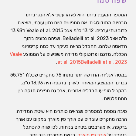
שפורסמו
המספר המעניין ביותר הוא לא הרעשני אלא הנקי ביותר
מבחינה מתודולוגית. אם מחפשים היום נתון עולמי, מוצאים
לרוב שתי ערכים: 13.12 ס"מ אצל Veale et al. 2015 ו־13.93
ס"מ אצל Belladelli et al. 2023. שניהם נכונים בתוך
הדאטה שלהם. ההבדל מראה בעיקר עד כמה קריטריוני
הכללה, מדגם ופרוטוקולי מדידה משפיעים על הממוצע
Veale
.
et al. 2015
Belladelli et al. 2023
במטה־אנליזה החדשה יותר נותחו 75 מחקרים שכללו 55,761
גברים. הממוצע המאוחד לאורך בזקפה היה 13.93 ס"מ.
במקביל הופיעו הבדלים אזוריים, אבל גם חפיפה חזקה בין
ההתפלגויות.
סיבה נוספת למספרים שנראים סותרים היא שיטת המדידה:
הרבה מחקרים עובדים עם אורך פין מוארך במקום עם אורך
בזקפה, או מערבבים ביניהם בניתוח. לכן שווה להסתכל
בנפרד על
אורך פין מוארך
, כי שם מוסברת טוב יותר