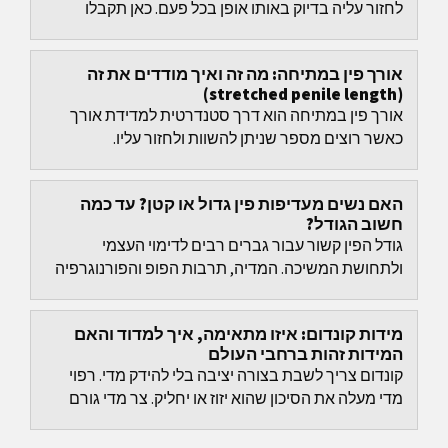
לחזור עליה בדיוק באותו אופן בכל פעם. כאן תקבלו
הוראות ברורות למדידת אורך והיקף, תבינו מהו האורך...
אורך פין במתיחה: מה זה ואיך מודדים את זה
(stretched penile length)
אורך פין במתיחה הוא דרך סטנדרטית למדידת אורך
כאשר רוצים מספר שניתן להשוות ולחזור עליו.
האם נשים מעדיפות פין גדול או קטן? עד כמה
חשוב הגודל?
גודל הפין קשור עבור גברים רבים לדימוי העצמי
ולתחושת המשיכה. המדיה, תרבות הפופ והפורנוגרפיה
מחזקים את הרעיון שגדול יותר בהכרח טוב יותר. זה יוצר
ציפיות...
מידות קונדום: איזו מתאימה, איך למדוד והאם
המידות זהות ברחבי העולם
קונדום צריך לשבת בצורה יציבה בלי להידק מדי. רפוי
מדי מעלה את הסיכון שהוא יזוז או יחליק. צר מדי גורם
בדרך כלל ללחץ, לפחות תחושה ויותר חיכוך, מה
שמעמיס...