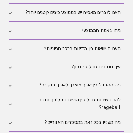
מדינות או אזורים הם רק קירוב. לכן מוצא אינו מנבא אמין של
גודל פין אישי. בדיוק בגלל זה הרשימות האלה נראות חזקות
בנתונים שנבדקו, הממוצע לאפריקה עמד על 14.88 ס"מ,
האם לגברים מאסיה יש בממוצע פינים קטנים יותר?
וברורות, אבל מדעית הן רכות ומלאות גורמים מתערבים.
גבוה מהממוצע העולמי. זהו הבדל ממוצע אמיתי, אבל לא
פסק דין על גברים בודדים או על אוכלוסיות שלמות.
במטה־אנליזה, אסיה עמדה על 11.74 ס"מ, כלומר מתחת
מהו באמת הממוצע?
לממוצע הכללי העולמי. אבל גם זה הבדל בנתונים, לא פסק
דין על הגודל האישי של גבר מסוים.
במטה־אנליזה הקלינית הגדולה, הממוצע המשותף לאורך
האם השוואות בין מדינות בכלל הגיוניות?
בזקפה היה 13.93 ס"מ. אבל החשוב הוא שהפיזור גדול,
ושיטת המדידה והמדגם משפיעים מאוד על המספר.
רק במידה מוגבלת מאוד. הן יכולות להראות בערך מה
איך מודדים גודל פין נכון?
נמדד במחקרים מסוימים, אבל לא מה צורתו של אדם יחיד.
הן אינן מתאימות לדירוג. הן נעשות מדעיות רק כאשר
הכי טוב להשתמש בשיטה תקנית שאפשר לחזור עליה בדיוק
מה ההבדל בין אורך מוארך לאורך בזקפה?
קוראים יחד איתן את שיטת המדידה, המדגם והמגבלות.
אותו הדבר בכל פעם. הנקודות החשובות הן נקודת
למה רשימות גודל פין מושכות כל־כך הרבה
ההתחלה, הלחץ על כרית השומן, מצב המדידה, והאם
אורך מוארך הוא קירוב קליני לאורך בזקפה עתידי, והוא
ragebait?
מודדים אורך או היקף. לכן דיווחי עצמי וערכי פורומים כל־כך
נמדד כשהפין רפוי עם מתיחה. אורך בזקפה הוא האורך
לא אמינים. ההדרכה המעשית נמצאת במאמר
איך מודדים
בפועל בזמן זקפה. שני הערכים קשורים, אך אינם זהים,
כי הן נשמעות מיד כמו היררכיה. מי שמדרג אנשים לפי מוצא,
מה מעניין בכל זאת במספרים האזוריים?
גודל פין נכון
.
ושיטת המדידה יכולה לשנות את ההבדל באופן ברור. עוד
אזור או אתניות מקבל מהר תשומת לב, קליקים ודיון. בדיוק