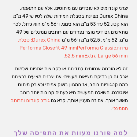
יצרני קונדומים לא עובדים עם מיתוסים, אלא עם התאמה.
Durex China מציינת בטבלת המידות שלה לסין ש־49 מ"מ
הוא קטן, 52 עד 53 מ"מ הוא בינוני, ו־56 מ"מ הוא גדול. לכך
מתאימים גם דפי מוצר נפרדים עם רוחבים נומינליים של 49
מ"מ, 52 מ"מ, 52.5 מ"מ ו־56 מ"מ
Durex China: טבלת
מידות
Performa Classic
Performa Closefit 49 mm
.
52.5 mm
Extra Large 56 mm
זה לא הוכחה אנטומית למדינות או לקבוצות אתניות שלמות.
אבל זה כן בדיקת מציאות מעשית: אם יצרנים מציעים ברצינות
כמה קטגוריות רוחב, אז המגוון בשוק אמיתי ולא רק מיתוס
אינטרנט. השאלה המעשית היא לעתים קרובות יותר רוחב
מאשר אורך. אם זה מעניין אותך, קרא גם
גודל קונדום והרוחב
הנומינלי
.
למה פורנו מעוות את התפיסה שלך