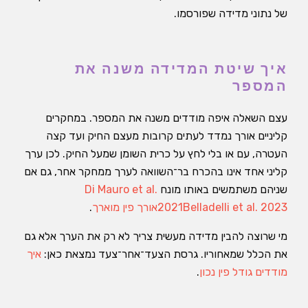
של נתוני מדידה שפורסמו.
איך שיטת המדידה משנה את
המספר
עצם השאלה איפה מודדים משנה את המספר. במחקרים
קליניים אורך נמדד לעתים קרובות מעצם החיק ועד קצה
העטרה, עם או בלי לחץ על כרית השומן שמעל החיק. לכן ערך
קליני אחד אינו בהכרח בר־השוואה לערך ממחקר אחר, גם אם
שניהם משתמשים באותו מונח
Di Mauro et al.
Belladelli et al. 2023
2021
אורך פין מוארך
.
מי שרוצה להבין מדידה מעשית צריך לא רק את הערך אלא גם
את הכלל שמאחוריו. גרסת הצעד־אחר־צעד נמצאת כאן:
איך
מודדים גודל פין נכון
.