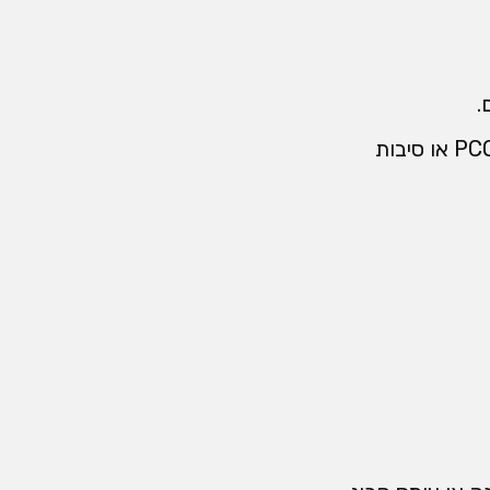
.
אם מצטרפים תסמינים נוספים, צריך לחשוב גם על בלוטת התריס, פרולקטין, PCOS או סיבות