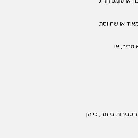
ה או עומס חריג
אוד או שהווסת
סדיר, או
סבירות ביותר, כי הן