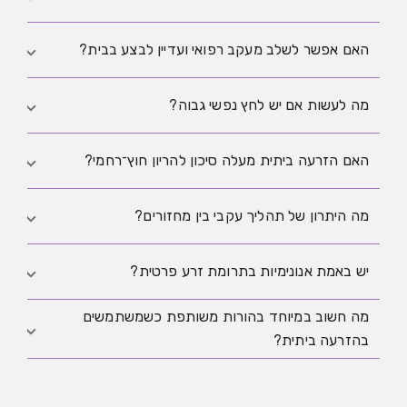
מוקדם.
לפי גיל ומשך ניסיונות: עד גיל 35 סביב 12 חודשים, ומעל
האם אפשר לשלב מעקב רפואי ועדיין לבצע בבית?
35 סביב 6 חודשים.
כן, בחלק מהמקרים. זה יכול לשפר דיוק בתזמון וקבלת
מה לעשות אם יש לחץ נפשי גבוה?
החלטות.
לקבוע מסגרת ניסיונות, לתעד באופן פשוט, ולשלב תמיכה
האם הזרעה ביתית מעלה סיכון להריון חוץ־רחמי?
מקצועית לפי צורך.
לא כשלעצמה, אבל היסטוריה רפואית אישית כן חשובה
מה היתרון של תהליך עקבי בין מחזורים?
וצריכה הערכה רפואית.
עקיבות מאפשרת ללמוד מה עבד, לשפר תזמון ולהימנע
יש באמת אנונימיות בתרומת זרע פרטית?
משינויים אקראיים.
מה חשוב במיוחד בהורות משותפת כשמשתמשים
בפועל אנונימיות מלאה קשה להבטיח לאורך זמן. שאלות של
בהזרעה ביתית?
מוצא, בדיקות DNA ביתיות ורצון עתידי ליצור קשר עלולים
לעלות בהמשך, ולכן עדיף לדבר מראש בגלוי על ציפיות
חשוב להסכים מראש על תפקידים, אחריות, מעורבות בחיי
ולתעד אותן.