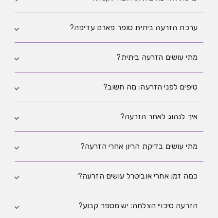
לא בהכרח. אפשר לעבוד עם ציוד בסיסי נקי וחד־פעמי.
ערכת הזרעה ביתית סופר פארם עדיפה?
המותג פחות חשוב. החשוב הוא התאמה, היגיינה ואיכות
מתי עושים הזרעה ביתית?
הציוד.
בחלון הפוריות סביב הביוץ, לפי בדיקות ביוץ וסימנים אישיים.
טיפים לפני הזרעה: מה חשוב?
היגיינה, תזמון, תיעוד וציוד מוכן מראש בלי אלתורים.
איך לנהוג לאחר הזרעה?
אפשר לחזור לשגרה. פונים לבדיקה אם יש חום, כאב חריג
מתי עושים בדיקת הריון אחרי הזרעה?
או דימום לא רגיל.
בדרך כלל סביב איחור הווסת, או לפי הנחיה רפואית.
כמה זמן אחרי אוביטרל עושים הזרעה?
כאשר יש טיפול תרופתי כמו אוביטרל, התזמון נקבע לפי
הזרעה סיכויי הצלחה: יש מספר קבוע?
ההנחיה של הרופא המטפל. אין להסתמך על כלל אינטרנטי