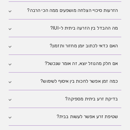
אחיד במקום הנחיה אישית.
לא. הסיכוי תלוי בגיל, ביוץ, איכות זרע ודיוק בתזמון.
הזרעות סיכויי הצלחה מושפעים ממה הכי הרבה?
בעיקר מתזמון נכון, סדירות ביוץ, איכות הזרע וגיל.
מה ההבדל בין הזרעה ביתית ל-IUI?
IUI הוא הליך קליני במרפאה. הזרעה ביתית היא תהליך ביתי
האם כדאי לכתוב יומן מחזור ותזמון?
לנרתיק.
כן. תיעוד מסודר משפר קבלת החלטות ומקטין ניחושים.
אם חלק מהנוזל יוצא, זה אומר שנכשל?
לא בהכרח. זה מצב שכיח ואינו מדד בודד להצלחה או
כמה זמן אפשר לחכות בין איסוף לשימוש?
כישלון.
עדיף שימוש סמוך ככל האפשר לאיסוף, בתנאים נקיים
בדיקת זרע ביתית מספיקה?
ויציבים.
לרוב זו אינדיקציה ראשונית בלבד. לבירור אמין עדיפה
שטיפת זרע אפשר לעשות בבית?
בדיקת מעבדה.