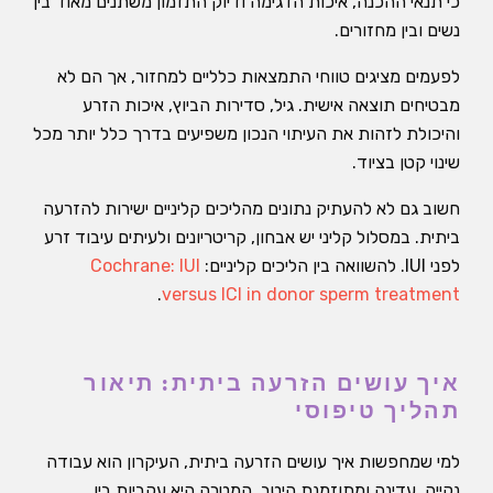
כי תנאי ההכנה, איכות הדגימה ודיוק התזמון משתנים מאוד בין
נשים ובין מחזורים.
לפעמים מציגים טווחי התמצאות כלליים למחזור, אך הם לא
מבטיחים תוצאה אישית. גיל, סדירות הביוץ, איכות הזרע
והיכולת לזהות את העיתוי הנכון משפיעים בדרך כלל יותר מכל
שינוי קטן בציוד.
חשוב גם לא להעתיק נתונים מהליכים קליניים ישירות להזרעה
ביתית. במסלול קליני יש אבחון, קריטריונים ולעיתים עיבוד זרע
לפני IUI. להשוואה בין הליכים קליניים:
Cochrane: IUI
.
versus ICI in donor sperm treatment
איך עושים הזרעה ביתית: תיאור
תהליך טיפוסי
למי שמחפשות איך עושים הזרעה ביתית, העיקרון הוא עבודה
נקייה, עדינה ומתוזמנת היטב. המטרה היא עקביות בין