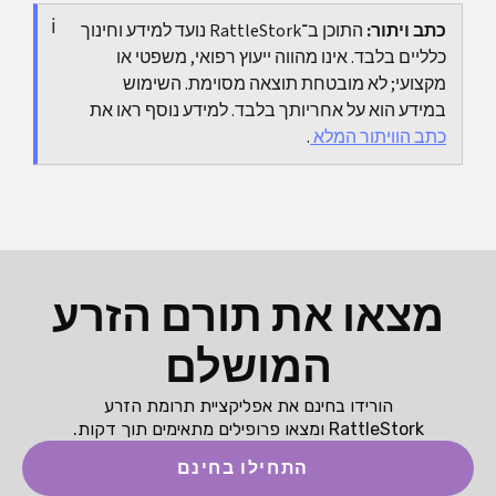
היום־יום, היבטים כספיים ודרך התמודדות עם מחלוקות.
כתב ויתור:
התוכן ב־RattleStork נועד למידע וחינוך
המודל המשפחתי וההורות המשפטית אינם תמיד זהים,
כלליים בלבד. אינו מהווה ייעוץ רפואי, משפטי או
והחלטות לא ברורות פוגעות בסוף בעיקר בילד.
מקצועי; לא מובטחת תוצאה מסוימת. השימוש
במידע הוא על אחריותך בלבד. למידע נוסף ראו את
כתב הוויתור המלא
.
מצאו את תורם הזרע
המושלם
הורידו בחינם את אפליקציית תרומת הזרע
RattleStork ומצאו פרופילים מתאימים תוך דקות.
התחילו בחינם