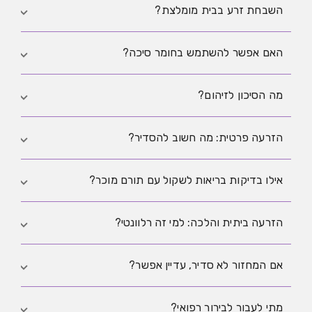
בדרך כלל לא. זו פעולה מעבדתית במסגרת רפואית.
השבחת זרע בבית מומלצת?
לא. מדובר בתהליך מקצועי במעבדה ולא בפרקטיקה
האם אפשר להשתמש בחומר סיכה?
ביתית.
אם חייבים, רק חומר שמוגדר ידידותי לזרע ובכמות
מה הסיכון לזיהום?
מינימלית.
הסיכון עולה עם ציוד לא נקי או שימוש חוזר. היגיינה
הזרעה פרטית: מה חשוב להסדיר?
מפחיתה משמעותית סיכון.
ציפיות, תיעוד, הסכמות והיבטים משפטיים מראש.
אילו בדיקות בריאות לשקול עם תורם מוכר?
בדיקות עדכניות למחלות המועברות במגע מיני ובירור רפואי
הזרעה ביתית והלכה: למי זה רלוונטי?
לפי נסיבות אישיות.
למי ששיקולים הלכתיים חשובים לה. מומלץ לשלב ייעוץ
אם המחזור לא סדיר, עדיין אפשר?
הלכתי מתאים.
אפשר, אבל הדיוק בתזמון קשה יותר ולעיתים כדאי בירור
מתי לעבור לבירור רפואי?