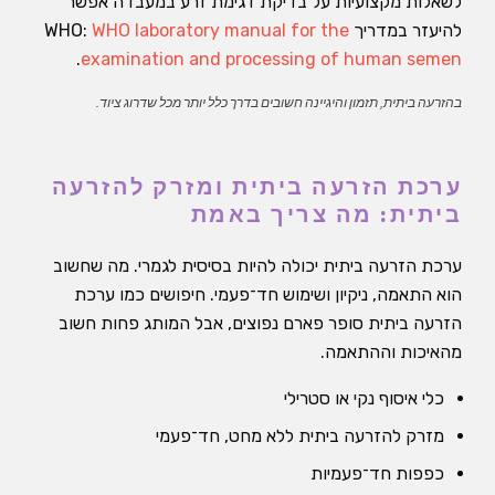
לשאלות מקצועיות על בדיקת דגימת זרע במעבדה אפשר
להיעזר במדריך WHO:
WHO laboratory manual for the
.
examination and processing of human semen
בהזרעה ביתית, תזמון והיגיינה חשובים בדרך כלל יותר מכל שדרוג ציוד.
ערכת הזרעה ביתית ומזרק להזרעה
ביתית: מה צריך באמת
ערכת הזרעה ביתית יכולה להיות בסיסית לגמרי. מה שחשוב
הוא התאמה, ניקיון ושימוש חד־פעמי. חיפושים כמו ערכת
הזרעה ביתית סופר פארם נפוצים, אבל המותג פחות חשוב
מהאיכות וההתאמה.
כלי איסוף נקי או סטרילי
מזרק להזרעה ביתית ללא מחט, חד־פעמי
כפפות חד־פעמיות