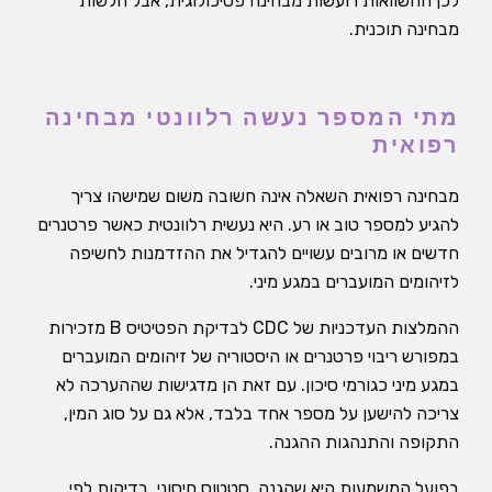
לכן ההשוואות רועשות מבחינה פסיכולוגית, אבל חלשות
מבחינה תוכנית.
מתי המספר נעשה רלוונטי מבחינה
רפואית
מבחינה רפואית השאלה אינה חשובה משום שמישהו צריך
להגיע למספר טוב או רע. היא נעשית רלוונטית כאשר פרטנרים
חדשים או מרובים עשויים להגדיל את ההזדמנות לחשיפה
לזיהומים המועברים במגע מיני.
ההמלצות העדכניות של CDC לבדיקת הפטיטיס B מזכירות
במפורש ריבוי פרטנרים או היסטוריה של זיהומים המועברים
במגע מיני כגורמי סיכון. עם זאת הן מדגישות שההערכה לא
צריכה להישען על מספר אחד בלבד, אלא גם על סוג המין,
התקופה והתנהגות ההגנה.
בפועל המשמעות היא שהגנה, סטטוס חיסוני, בדיקות לפי