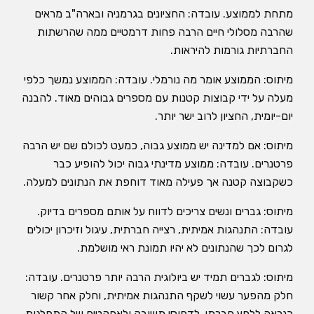
מתחת לממוצע. עובדה: החציונים בגרמניה ובארה"ב מראים
שהרבה מסלולי חיים הרבה פחות דרמטיים ממה שהרשתות
החברתיות גורמות להיראות.
מיתוס: הממוצע אומר מה נורמלי. עובדה: הממוצע נמשך כלפי
מעלה על ידי קבוצות קטנות עם מספרים גבוהים מאוד. להבנה
יום-יומית, החציון לרוב ישר יותר.
מיתוס: אם למדינה יש ממוצע גבוה, כמעט לכולם שם יש הרבה
פרטנרים. עובדה: ממוצע מדינתי גבוה יכול להופיע כבר
כשקבוצה קטנה אך פעילה מאוד דוחפת את הנתונים למעלה.
מיתוס: גברים ונשים צריכים לדווח על אותם מספרים בדיוק.
עובדה: התנהגות אמיתית, רצייה חברתית, עיגול וזיכרון יכולים
לגרום לכך שהנתונים לא יהיו תמונת ראי מושלמת.
מיתוס: לגברים תמיד יש ביולוגית הרבה יותר פרטנרים. עובדה:
חלק מהפער עשוי לשקף התנהגות אמיתית, וחלק אחר קשור
כנראה ללחץ חברתי, לדפוסי תשובה ולאפקטים של התפלגות.