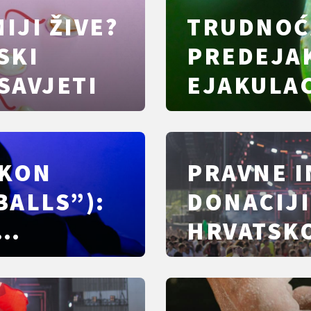
IJI ŽIVE?
TRUDNOĆ
SKI
PREDEJAK
 SAVJETI
EJAKULAC
ZAŠTITA
AKON
PRAVNE I
BALLS”):
DONACIJI
HRVATSKO
PODRIJET
NAJČEŠĆ