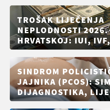
TROŠAK LIJEČENJA
NEPLODNOSTI 2026.
HRVATSKOJ: IUI, IVF,
LIJEKOVI I VLASTITO
PLAĆANJE
SINDROM POLICISTI
JAJNIKA (PCOS): SI
DIJAGNOSTIKA, LIJE
PLANIRANJE TRUDN