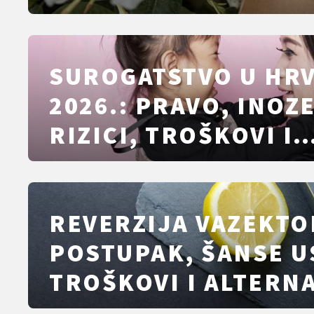
SUROGATSTVO U HR
2026.: PRAVO, INOZ
RIZICI, TROŠKOVI I
ALTERNATIVE
REVERZIJA VAZEKTO
POSTUPAK, ŠANSE U
TROŠKOVI I ALTERNA