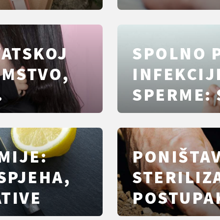
VATSKOJ
SPOLNO 
EMSTVO,
INFEKCIJ
SPERME: 
TESTOVI I
OBJAŠNJ
MIJE:
PONIŠTA
SPJEHA,
STERILIZ
TIVE
POSTUPAK