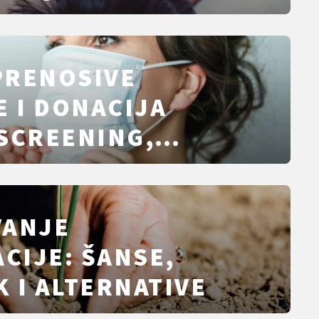
PRENOSIVE
E I DONACIJA
SCREENING,
 GENETSKI RIZICI
ENI JASNO
VANJE
ACIJE: ŠANSE,
 I ALTERNATIVE