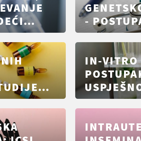
JEVANJE
GENETSKO
DEĆI
- POSTUP
ZAKON U 
ENIH
IN-VITRO
POSTUPAK
TUDIJE
USPJEŠNO
NJU
JASNO O
VALITETI
SKA
INTRAUT
: ICSI
INSEMINA