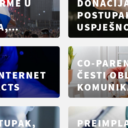
RME U
DONACIJA
POSTUPAK
A,
USPJEŠNOS
REALNO
OKVIR U 
CO-PAREN
INTERNET
ČESTI OB
ACTS
KOMUNIKA
TUPAK,
PREIMPL