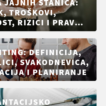
 JAJNIH STANICA:
, TROŠKOVI,
T, RIZICI I PRAVNI
HRVATSKOJ
TING: DEFINICIJA,
LICI, SVAKODNEVICA,
CIJA I PLANIRANJE
ANTACIJSKO