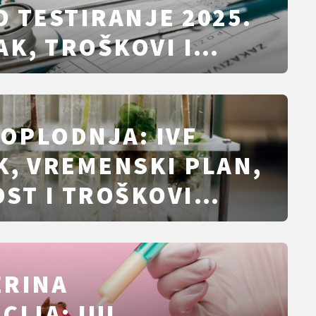
 TESTIRANJE 2025.
AK, TROŠKOVI I
HRVATSKOJ
 OPLODNJA: IVF
, VREMENSKI PLAN,
ST I TROŠKOVI
BJAŠNJENI
ERINA
CIJA: IUI