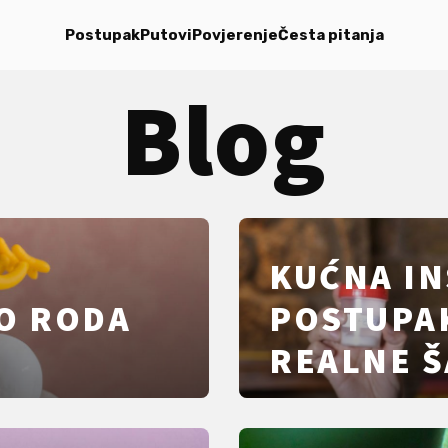
Postupak
Putovi
Povjerenje
Česta pitanja
Blog
KUĆNA IN
TO RODA
POSTUPAK
REALNE Š