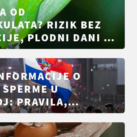
A OD
ULATA? RIZIK BEZ
IJE, PLODNI DANI I
NFORMACIJE O
 SPERME U
J: PRAVILA,
LO DJETETA I
E ZAMKE