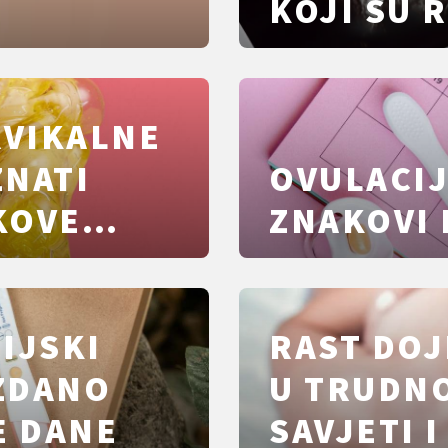
KOJI SU 
RVIKALNE
ZNATI
OVULACIJ
KOVE
ZNAKOVI 
IJSKI
RAST DOJ
ZDANO
U TRUDNO
E DANE
SAVJETI I