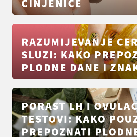
ČINJENICE
RAZUMIJEVANJE CE
SLUZI: KAKO PREPO
PLODNE DANE I ZNA
UPOZORENJA
PORAST LH I OVULAC
TESTOVI: KAKO POU
PREPOZNATI PLODN