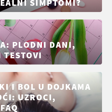
REALNI SIMPTOMI?
A: PLODNI DANI,
I TESTOVI
KI I BOL U DOJKAMA
ĆI: UZROCI,
 FAQ