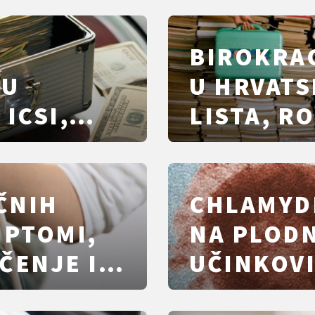
BIROKRA
 U
U HRVAT
 ICSI,
LISTA, RO
ČNIH
CHLAMYDI
MPTOMI,
NA PLODN
ČENJE I
UČINKOVI
OĆE