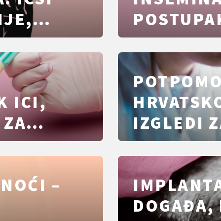
IJE,
POSTUPAK
RIZICI I
USPJEHA, 
TROŠKOV
OBJAŠNJ
POTPOMO
 ICI,
HRVATSKO
 ZA
IZGLEDI Z
,
TROŠKOV
A PREMA
NOĆI –
IMPLANTA
DOGAĐA, 