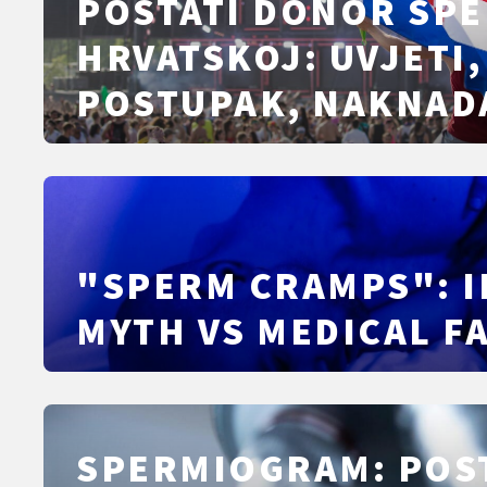
POSTATI DONOR SPE
HRVATSKOJ: UVJETI,
POSTUPAK, NAKNAD
TESTIRANJA I ŠTO 
OČEKIVATI
"SPERM CRAMPS": 
MYTH VS MEDICAL F
SPERMIOGRAM: POS