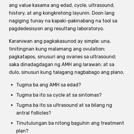
ang value kasama ang edad, cycle, ultrasound,
history, at ang kongkretong layunin. Doon lang
nagiging tunay na kapaki-pakinabang na tool sa
pagdedesisyon ang resultang laboratoryo.
Karaniwan ang pagkakasunod ay simple: una,
tinitingnan kung malamang ang ovulation;
pagkatapos, sinusuri ang ovaries sa ultrasound;
saka dinadagdagan ng AMH ang larawan; at sa
dulo, sinusuri kung talagang nagbabago ang plano.
Tugma ba ang AMH sa edad?
Tugma ba ito sa cycle at sa sintomas?
Tugma ba ito sa ultrasound at sa bilang ng
antral follicles?
Tinutulungan ba nitong baguhin ang treatment
plan?