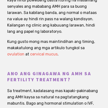
Kaya hindi puwedeng basta ituring na masamang
senyales ang mababang AMH para sa buong
larawan. Sa kabilang banda, ang normal o mataas
na value ay hindi rin pass na walang kondisyon.
Kailangan ng clinic ang kabuuang larawan, hindi
lang ang papel ng laboratoryo.
Kung gusto mong mas maintindihan ang timing,
makakatulong ang mga artikulo tungkol sa
ovulation
at
cervical mucus
.
ANO ANG GINAGAWA NG AMH SA
FERTILITY TREATMENT?
Sa treatment, kadalasang mas kapaki-pakinabang
ang AMH kaysa sa natural na pagtatangkang
mabuntis. Bago ang hormonal stimulation o IVF,