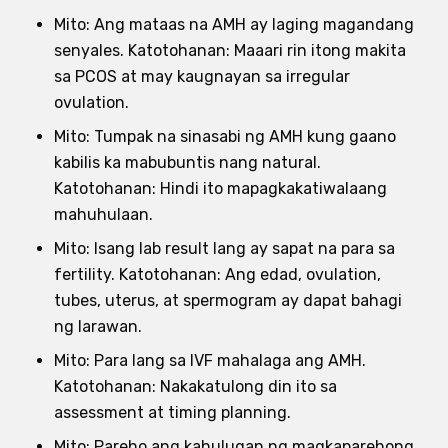
Mito: Ang mataas na AMH ay laging magandang
senyales. Katotohanan: Maaari rin itong makita
sa PCOS at may kaugnayan sa irregular
ovulation.
Mito: Tumpak na sinasabi ng AMH kung gaano
kabilis ka mabubuntis nang natural.
Katotohanan: Hindi ito mapagkakatiwalaang
mahuhulaan.
Mito: Isang lab result lang ay sapat na para sa
fertility. Katotohanan: Ang edad, ovulation,
tubes, uterus, at spermogram ay dapat bahagi
ng larawan.
Mito: Para lang sa IVF mahalaga ang AMH.
Katotohanan: Nakakatulong din ito sa
assessment at timing planning.
Mito: Pareho ang kahulugan ng magkaparehong