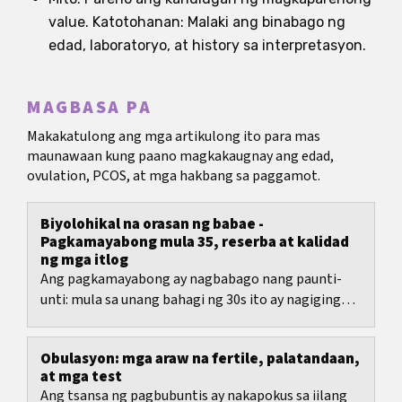
value. Katotohanan: Malaki ang binabago ng
edad, laboratoryo, at history sa interpretasyon.
MAGBASA PA
Makakatulong ang mga artikulong ito para mas
maunawaan kung paano magkakaugnay ang edad,
ovulation, PCOS, at mga hakbang sa paggamot.
Biyolohikal na orasan ng babae -
Pagkamayabong mula 35, reserba at kalidad
ng mga itlog
Ang pagkamayabong ay nagbabago nang paunti-
unti: mula sa unang bahagi ng 30s ito ay nagiging
mas malinaw, mula 35 nagiging mas mabilis ang
pagbaba,...
Obulasyon: mga araw na fertile, palatandaan,
at mga test
Ang tsansa ng pagbubuntis ay nakapokus sa iilang