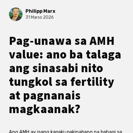
Philipp Marx
31 Marso 2026
Pag-unawa sa AMH
value: ano ba talaga
ang sinasabi nito
tungkol sa fertility
at pagnanais
magkaanak?
Ang AMH ay isang kapaki-pakinabang na bahagi sa