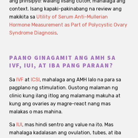
ang prinsipyo: walang iisang cutoff, mahalaga ang
context. Isang kapaki-pakinabang na review ang
makikita sa
Utility of Serum Anti-Mullerian
Hormone Measurement as Part of Polycystic Ovary
Syndrome Diagnosis
.
PAANO GINAGAMIT ANG AMH SA
IVF, IUI, AT IBA PANG PARAAN?
Sa
IVF
at
ICSI
, mahalaga ang AMH lalo na para sa
pagplano ng stimulation. Gustong malaman ng
clinic kung ilang itlog ang malamang makuha at
kung ang ovaries ay magre-react nang mas
malakas o mas mahina.
Sa
IUI
, mas hindi sentro ang value na ito. Mas
mahalaga kadalasan ang ovulation, tubes, at iba