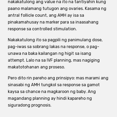
nakakatulong ang value na ito na tantiyahin kung
paano malamang tutugon ang ovaries. Kasama ng
antral follicle count, ang AMH ay isa sa
pinakamahusay na marker para sa inaasahang
response sa controlled stimulation.
Nakakatulong ito sa pagpili ng panimulang dose,
pag-iwas sa sobrang lakas na response, o pag-
unawa na baka kailangan ng higit sa isang
attempt. Lalo na sa IVF planning, mas nagiging
makatotohanan ang proseso.
Pero dito rin pareho ang prinsipyo: mas marami ang
sinasabi ng AMH tungkol sa response sa gamot
kaysa sa chance na magkaroon ng baby. Ang
magandang planning ay hindi kapareho ng
siguradong prognosis.