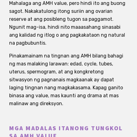
Mahalaga ang AMH value, pero hindi ito ang buong
sagot. Nakakatulong itong suriin ang ovarian
reserve at ang posibleng tugon sa paggamot.
Ngunit mag-isa, hindi nito maaasahang sinasabi
ang kalidad ng itlog o ang pagkakataon ng natural
na pagbubuntis.
Pinakamainam na tingnan ang AMH bilang bahagi
ng mas malaking larawan: edad, cycle, tubes,
uterus, spermogram, at ang kongkretong
sitwasyon ng pagnanais magkaanak ay dapat
laging tingnan nang magkakasama. Kapag ganito
binasa ang value, mas kaunti ang drama at mas
malinaw ang direksyon.
MGA MADALAS ITANONG TUNGKOL
SA AMH VALUE