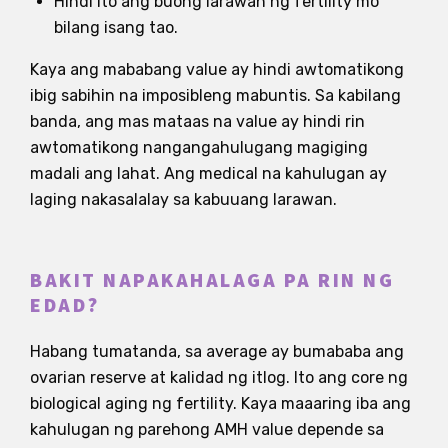
Hindi ito ang buong larawan ng fertility mo
bilang isang tao.
Kaya ang mababang value ay hindi awtomatikong
ibig sabihin na imposibleng mabuntis. Sa kabilang
banda, ang mas mataas na value ay hindi rin
awtomatikong nangangahulugang magiging
madali ang lahat. Ang medical na kahulugan ay
laging nakasalalay sa kabuuang larawan.
BAKIT NAPAKAHALAGA PA RIN NG
EDAD?
Habang tumatanda, sa average ay bumababa ang
ovarian reserve at kalidad ng itlog. Ito ang core ng
biological aging ng fertility. Kaya maaaring iba ang
kahulugan ng parehong AMH value depende sa