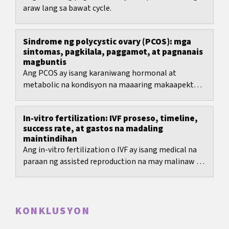
araw lang sa bawat cycle.
Sindrome ng polycystic ovary (PCOS): mga
sintomas, pagkilala, paggamot, at pagnanais
magbuntis
Ang PCOS ay isang karaniwang hormonal at
metabolic na kondisyon na maaaring makaapekto
sa regla, balat, timbang, at pagkamayabong.
In-vitro fertilization: IVF proseso, timeline,
success rate, at gastos na madaling
maintindihan
Ang in-vitro fertilization o IVF ay isang medical na
paraan ng assisted reproduction na may malinaw na
steps, pero maraming desisyon: pagpili ng...
KONKLUSYON