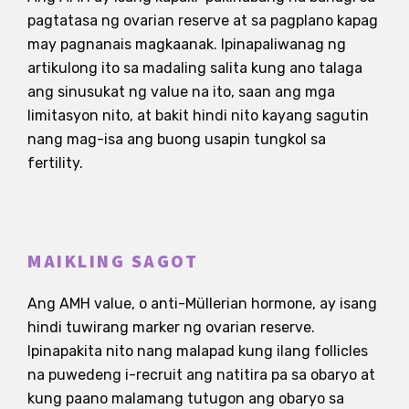
pagtatasa ng ovarian reserve at sa pagplano kapag
may pagnanais magkaanak. Ipinapaliwanag ng
artikulong ito sa madaling salita kung ano talaga
ang sinusukat ng value na ito, saan ang mga
limitasyon nito, at bakit hindi nito kayang sagutin
nang mag-isa ang buong usapin tungkol sa
fertility.
MAIKLING SAGOT
Ang AMH value, o anti-Müllerian hormone, ay isang
hindi tuwirang marker ng ovarian reserve.
Ipinapakita nito nang malapad kung ilang follicles
na puwedeng i-recruit ang natitira pa sa obaryo at
kung paano malamang tutugon ang obaryo sa