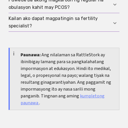
Oo, may mga gamot na puwedeng mag-trigger o
ang trend sa loob ng ilang araw kaysa isang
obulasyon kahit may PCOS?
magpataas ng chance ng ovulation, tulad ng
number lang.
letrozole o clomiphene. Dapat itong gawin under
Kailan ako dapat magpatingin sa fertility
Oo, posible, pero marami ang may irregular o
medical care dahil individualized ang dose,
specialist?
absent na ovulation. Depende sa sitwasyon,
monitoring, at risks.
puwedeng makatulong ang lifestyle, weight
Rule of thumb: kung below 35, pagkatapos ng
management, treatment ng insulin resistance, o
humigit-kumulang 12 buwan na walang
ovulation-inducing meds.
PCOS
pagbubuntis; kung above 35, pagkatapos ng mga
Paunawa:
Ang nilalaman sa RattleStork ay
ibinibigay lamang para sa pangkalahatang
6 na buwan. Kung sobrang irregular ang cycle,
impormasyon at edukasyon. Hindi ito medikal,
may matitinding sakit, o may known conditions,
legal, o propesyonal na payo; walang tiyak na
puwedeng mas maagang magpa-check.
resultang ginagarantiyahan. Ang paggamit ng
impormasyong ito ay nasa sarili mong
panganib. Tingnan ang aming
kumpletong
paunawa
.