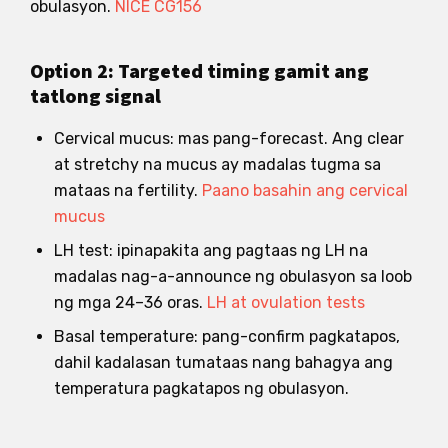
obulasyon.
NICE CG156
Option 2: Targeted timing gamit ang
tatlong signal
Cervical mucus: mas pang-forecast. Ang clear
at stretchy na mucus ay madalas tugma sa
mataas na fertility.
Paano basahin ang cervical
mucus
LH test: ipinapakita ang pagtaas ng LH na
madalas nag-a-announce ng obulasyon sa loob
ng mga 24–36 oras.
LH at ovulation tests
Basal temperature: pang-confirm pagkatapos,
dahil kadalasan tumataas nang bahagya ang
temperatura pagkatapos ng obulasyon.