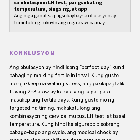
sa obulasyon: LH test, pangsukat ng
temperatura, singsing, at app
Ang mga gamit sa pagsubaybay sa obulasyon ay
tumutulong tukuyin ang mga araw na may
pinakamataas na tsansa ng pagbubuntis sa
pamamagitan ng hormone,...
KONKLUSYON
Ang obulasyon ay hindi isang “perfect day” kundi
bahagi ng maikling fertile interval. Kung gusto
mong i-keep na walang stress, ang pakikipagtalik
tuwing 2–3 araw ay kadalasang sapat para
masakop ang fertile days. Kung gusto mo ng
targeted na timing, makakatulong ang
kombinasyon ng cervical mucus, LH test, at basal
temperature. Kung hindi ka sigurado o sobrang
pabago-bago ang cycle, ang medical check ay