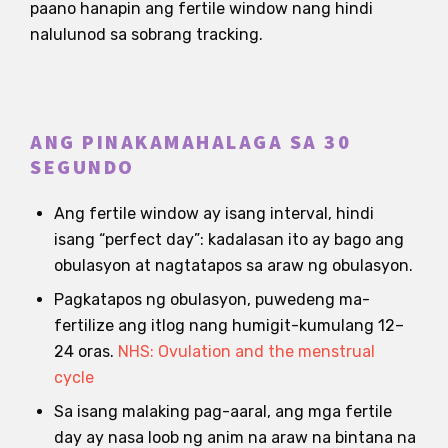
paano hanapin ang fertile window nang hindi
nalulunod sa sobrang tracking.
ANG PINAKAMAHALAGA SA 30
SEGUNDO
Ang fertile window ay isang interval, hindi
isang “perfect day”: kadalasan ito ay bago ang
obulasyon at nagtatapos sa araw ng obulasyon.
Pagkatapos ng obulasyon, puwedeng ma-
fertilize ang itlog nang humigit-kumulang 12–
24 oras.
NHS: Ovulation and the menstrual
cycle
Sa isang malaking pag-aaral, ang mga fertile
day ay nasa loob ng anim na araw na bintana na