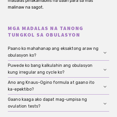
madalas pinakamabilis na daan para sa mas
malinaw na sagot.
MGA MADALAS NA TANONG
TUNGKOL SA OBULASYON
Paano ko mahahanap ang eksaktong araw ng
obulasyon ko?
Puwede ko bang kalkulahin ang obulasyon
Pinaka-accurate ang kombinasyon: LH test para
kung irregular ang cycle ko?
sa window bago ang obulasyon at basal
temperature para sa confirmation pagkatapos.
Ano ang Knaus–Ogino formula at gaano ito
Kapag irregular ang cycle, kadalasang nakaka-
Kapag sinabayan mo ng pag-observe ng cervical
ka-epektibo?
frustrate ang puro kalkula lang. Mas practical
mucus, mas maaga mo ring mararamdaman kung
ang LH tests at pag-observe ng mucus. Kung
Gaano kaaga ako dapat mag-umpisa ng
kailan bumubukas ang window.
Rough na gabay ito: unang fertile day =
pabago-bago, mag-umpisa ng mas maaga at
ovulation tests?
pinakamaikling cycle minus 18, huling fertile day
magpatuloy ng mas matagal ng ilang araw.
= pinakahabang cycle minus 11. Puwede itong