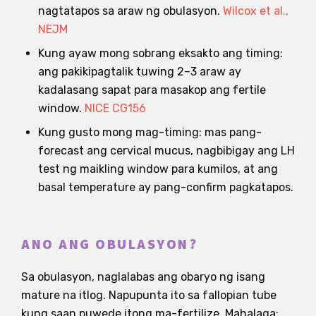
nagtatapos sa araw ng obulasyon.
Wilcox et al.,
NEJM
Kung ayaw mong sobrang eksakto ang timing:
ang pakikipagtalik tuwing 2–3 araw ay
kadalasang sapat para masakop ang fertile
window.
NICE CG156
Kung gusto mong mag-timing: mas pang-
forecast ang cervical mucus, nagbibigay ang LH
test ng maikling window para kumilos, at ang
basal temperature ay pang-confirm pagkatapos.
ANO ANG OBULASYON?
Sa obulasyon, naglalabas ang obaryo ng isang
mature na itlog. Napupunta ito sa fallopian tube
kung saan puwede itong ma-fertilize. Mahalaga: