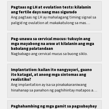
Pagtaas ng LH at ovulation tests: kilalanin
ang fertile days nang mas sigurado
Ang pagtaas ng LH ay mahalagang timing signal sa
paligid ng ovulation at makakatulong sa mas
realistiko mong pagplano ng fertile days.
Pag-unawa sa cervical mucus: tukuyin ang
mga mayabong na araw at kilalanin ang mga
babalang palatandaan
Nagbabago ang cervical mucus sa buong siklo.
Implantation: kailan ito nangyayari, gaano
ito katagal, at anong mga sintomas ang
realistiko?
Ang implantation ay isa sa pinakakaraniwang
hinahanap sa panahon ng paghihintay matapos ang
ovulation.
Paghahambing ng mga gamit sa pagsubaybay