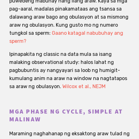
puwedeng mabuhay nang ilang araw. Kaya sa mga
pag-aaral, madalas pinakamataas ang tsansa sa
dalawang araw bago ang obulasyon at sa mismong
araw ng obulasyon. Kung gusto mo ng numero
tungkol sa sperm:
Gaano katagal nabubuhay ang
sperm?
Ipinapakita ng classic na data mula sa isang
malaking observational study: halos lahat ng
pagbubuntis ay nangyayari sa loob ng humigit-
kumulang anim na araw na window na nagtatapos
sa araw ng obulasyon.
Wilcox et al., NEJM
MGA PHASE NG CYCLE, SIMPLE AT
MALINAW
Maraming naghahanap ng eksaktong araw tulad ng