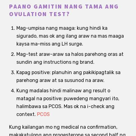
PAANO GAMITIN NANG TAMA ANG
OVULATION TEST?
Mag-umpisa nang maaga: kung hindi ka
sigurado, mas ok ang ilang araw na mas maaga
kaysa ma-miss ang LH surge.
Mag-test araw-araw sa halos parehong oras at
sundin ang instructions ng brand.
Kapag positive: planuhin ang pakikipagtalik sa
parehong araw at sa susunod na araw.
Kung madalas hindi malinaw ang result o
matagal na positive: puwedeng mangyari ito,
halimbawa sa PCOS. Mas ok na i-check ang
context.
PCOS
Kung kailangan mo ng medical na confirmation,
makakatulong ang progesterone sa second half ng