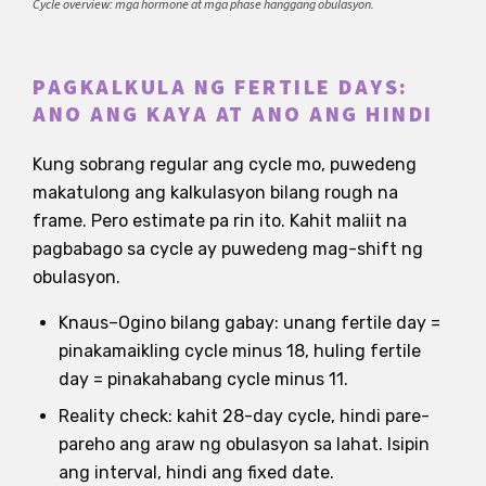
Cycle overview: mga hormone at mga phase hanggang obulasyon.
PAGKALKULA NG FERTILE DAYS:
ANO ANG KAYA AT ANO ANG HINDI
Kung sobrang regular ang cycle mo, puwedeng
makatulong ang kalkulasyon bilang rough na
frame. Pero estimate pa rin ito. Kahit maliit na
pagbabago sa cycle ay puwedeng mag-shift ng
obulasyon.
Knaus–Ogino bilang gabay: unang fertile day =
pinakamaikling cycle minus 18, huling fertile
day = pinakahabang cycle minus 11.
Reality check: kahit 28-day cycle, hindi pare-
pareho ang araw ng obulasyon sa lahat. Isipin
ang interval, hindi ang fixed date.