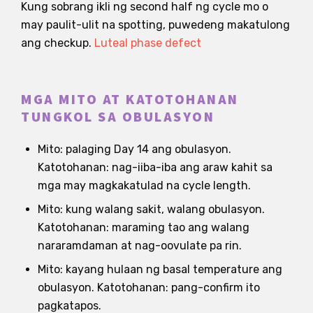
Kung sobrang ikli ng second half ng cycle mo o
may paulit-ulit na spotting, puwedeng makatulong
ang checkup.
Luteal phase defect
MGA MITO AT KATOTOHANAN
TUNGKOL SA OBULASYON
Mito: palaging Day 14 ang obulasyon.
Katotohanan: nag-iiba-iba ang araw kahit sa
mga may magkakatulad na cycle length.
Mito: kung walang sakit, walang obulasyon.
Katotohanan: maraming tao ang walang
nararamdaman at nag-oovulate pa rin.
Mito: kayang hulaan ng basal temperature ang
obulasyon. Katotohanan: pang-confirm ito
pagkatapos.