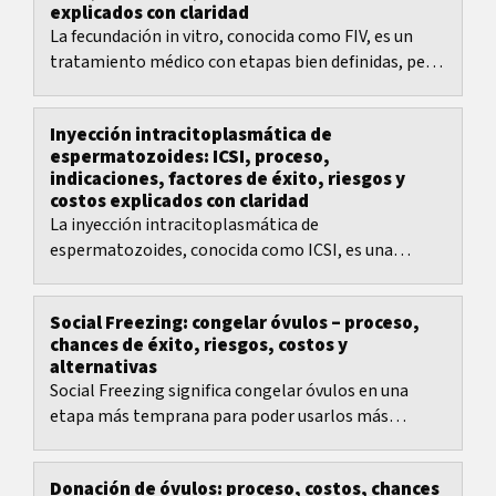
explicados con claridad
La fecundación in vitro, conocida como FIV, es un
tratamiento médico con etapas bien definidas, pero
con muchas decisiones clave: elección de...
Inyección intracitoplasmática de
espermatozoides: ICSI, proceso,
indicaciones, factores de éxito, riesgos y
costos explicados con claridad
La inyección intracitoplasmática de
espermatozoides, conocida como ICSI, es una
técnica especializada dentro de la fecundación in
vitro que se...
Social Freezing: congelar óvulos – proceso,
chances de éxito, riesgos, costos y
alternativas
Social Freezing significa congelar óvulos en una
etapa más temprana para poder usarlos más
adelante en un tratamiento de fertilidad.
Donación de óvulos: proceso, costos, chances