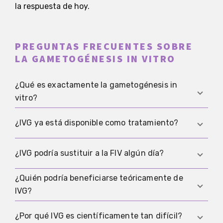
la respuesta de hoy.
PREGUNTAS FRECUENTES SOBRE
LA GAMETOGÉNESIS IN VITRO
¿Qué es exactamente la gametogénesis in
vitro?
IVG es la investigación que intenta crear óvulos o
¿IVG ya está disponible como tratamiento?
espermatozoides a partir de células madre o de
células del cuerpo reprogramadas en el
No. Hoy por hoy, IVG no es un procedimiento
¿IVG podría sustituir a la FIV algún día?
laboratorio.
clínico establecido, sino un campo de
investigación activo. Quien necesita tratamiento
¿Quién podría beneficiarse teóricamente de
Eso aún está abierto. Aunque IVG llegue a ser útil
ahora sigue recurriendo más bien a opciones
IVG?
algún día, no está claro que vaya a sustituir a
FIV
.
consolidadas como
FIV
o
ICSI
.
Lo más probable sería primero un uso muy
Se suele hablar de personas sin células
¿Por qué IVG es científicamente tan difícil?
limitado y fuertemente regulado para grupos