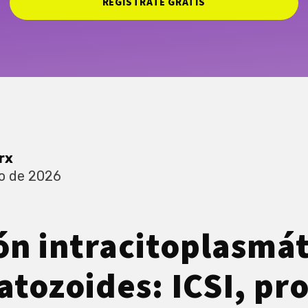
REGISTRATE GRATIS
rx
o de 2026
ón intracitoplasmát
tozoides: ICSI, pr