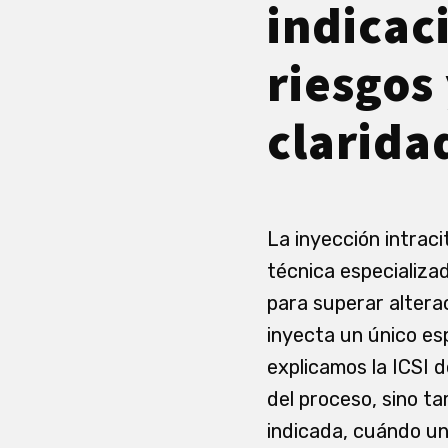
indicac
riesgos
clarida
La inyección intrac
técnica especializad
para superar alterac
inyecta un único es
explicamos la ICSI 
del proceso, sino ta
indicada, cuándo un