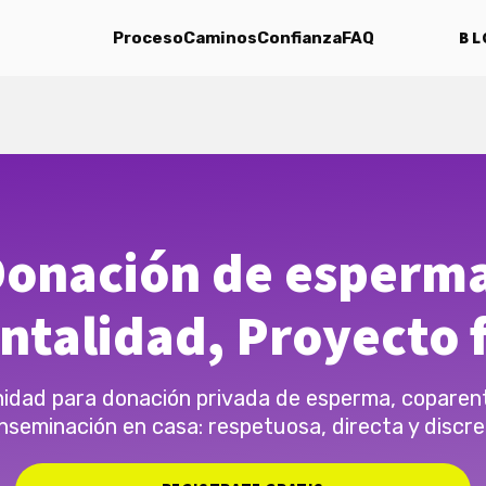
BL
Proceso
Caminos
Confianza
FAQ
onación de esperm
ntalidad, Proyecto f
dad para donación privada de esperma, coparen
inseminación en casa: respetuosa, directa y discre