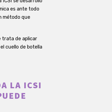
 ICSI se desarrolló
cnica es ante todo
un método que
 trata de aplicar
l cuello de botella
A LA ICSI
PUEDE