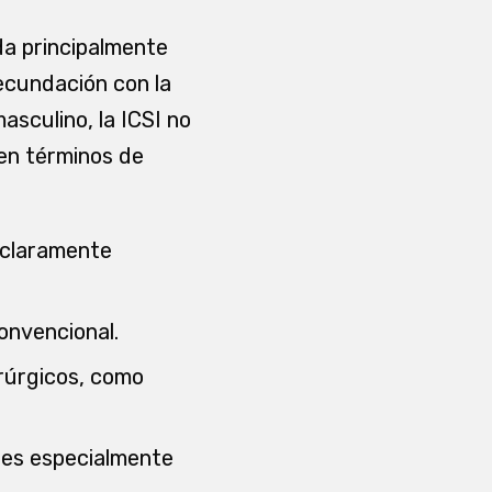
da principalmente
ecundación con la
asculino, la ICSI no
 en términos de
 claramente
convencional.
rúrgicos, como
 es especialmente