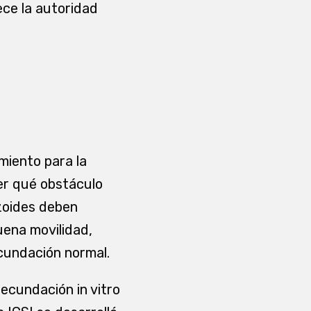
ece la autoridad
miento para la
der qué obstáculo
ozoides deben
uena movilidad,
ecundación normal.
ecundación in vitro