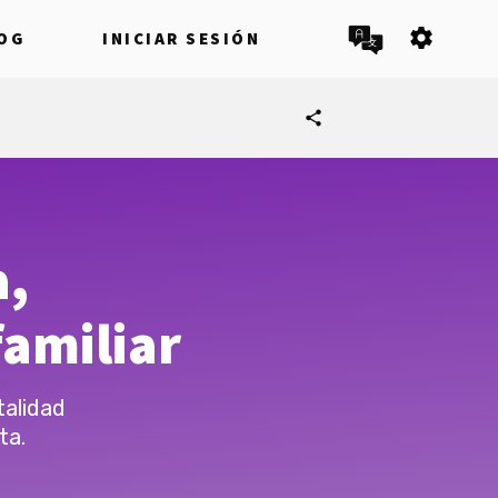
settings
OG
INICIAR SESIÓN
share
a,
amiliar
talidad
ta.