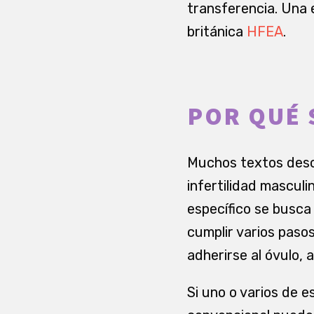
transferencia. Una e
británica
HFEA
.
POR QUÉ 
Muchos textos descr
infertilidad masculi
específico se busca
cumplir varios paso
adherirse al óvulo,
Si uno o varios de 