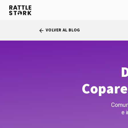
VOLVER AL BLOG
arrow_back
D
Copare
Comuni
e 