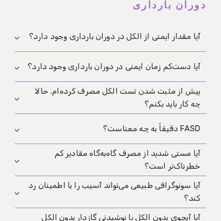
دوران بارداری
آیا مقدار ایمنی از الکل در دوران بارداری وجود دارد؟
هیچ آستانه ایمن اثبات‌شده‌ای وجود ندارد. بنابراین پرهیز
آیا دست‌کم زمان ایمنی در دوران بارداری وجود دارد؟
کامل روشن‌ترین توصیه است.
پیش از مثبت شدن تست الکل مصرف کرده‌ام. حالا
خیر. هفته‌های اول برای شکل‌گیری اندام‌ها حساس‌اند و
چه کار باید بکنم؟
بعدتر هم رشد مغز اهمیت زیادی دارد. به همین دلیل این
توصیه در تمام بارداری برقرار است.
از این لحظه به بعد به‌طور کامل از الکل دوری کن و این
FASD دقیقاً به چه معناست؟
موضوع را در مراقبت بارداری صریح مطرح کن. برای شروع
آیا مستی شدید از مصرف گاه‌به‌گاه مقادیر کم
معمولاً یک برآورد کلی از دوره زمانی و الگوی نوشیدن
FASD یک اصطلاح چتری برای پیامدهای احتمالی مواجهه
کافی است.
خطرناک‌تر است؟
با الکل پیش از تولد است. این پیامدها می‌توانند شامل
نشانه‌های جسمی، مشکلات رشد و ناهنجاری‌های
آیا سونوگرافی طبیعی می‌تواند آسیب را با اطمینان رد
مقادیر زیاد در زمان کوتاه به‌ویژه نامطلوب‌اند چون قله‌های
عصبی‌رشدی باشند.
کند؟
بالای الکل خون ایجاد می‌کنند. اما مصرف تکراری مقادیر
کمتر هم ایمن نیست.
آیا آبجوی بدون الکل یا نوشیدنی گازدار بدون الکل