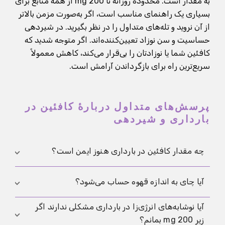
به مقدار است. محدوده روزانه تا 200 mg از همه منابع برای
بسیاری یک راهنمای مناسب است، اگر به‌صورت مزمن بالاتر
از آن نروید و تله‌های متداول را در نظر بگیرید. در شیردهی
حساسیت و سن نوزاد تعیین‌کننده‌اند. اگر متوجه شدید که
کافئین شما یا نوزادتان را بی‌قرار می‌کند، کاهش معمولاً
سریع‌ترین راه برای بازگرداندن آرامش است.
پرسش‌های متداول دربارهٔ کافئین در
بارداری و شیردهی
چه مقدار کافئین در بارداری هنوز ایمن است؟
بسیاری از توصیه‌ها بر حداکثر 200 mg کافئین در روز از
آیا چای به اندازه قهوه حساب می‌شود؟
همه منابع تکیه دارند، ولی در عمل مهم‌تر این است که آیا
آیا نوشابه‌های انرژی‌زا در بارداری مشکلی ندارند اگر
شما به‌طور منظم به‌صورت قابل‌توجهی بالاتر از این مقدار
چای نیز حاوی کافئین است و به میزان روزانه افزوده
زیر 200 mg بمانم؟
مصرف می‌کنید و آیا علائم شدیدی مانند تپش قلب یا
می‌شود، حتی اگر سبک‌تر به‌نظر برسد؛ مصرف چند فنجان