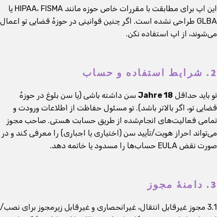
این اپ برای مطابقت با مقررات خاص حوزه مانند HIPAA، FISMA یا
GLBA طراحی نشده است. اگر چنین قوانینی در حوزهٔ قضایی تو اعمال
می‌شوند، از اپ استفاده نکن.
2. شرایط استفاده و حساب
تو باید حداقل
18 Jahre
سن داشته باشی (یا سن بلوغ در حوزهٔ
قضایی تو، اگر بالاتر باشد). تو مسئول حفاظت از اطلاعات ورودت و
تمامی فعالیت‌های انجام‌شده از طریق حسابت هستی. صاحب مجوز
می‌تواند احراز هویت/تأیید سن (اختیاری یا اجباری) را معرفی کند و در
صورت نقض EULA حساب‌ها را مسدود یا خاتمه دهد.
3. دامنهٔ مجوز
3.1 مجوز غیرقابل انتقال، غیرانحصاری و غیرقابل زیرمجوز برای نصب/