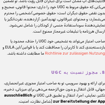
قابلیت‌های اپ ممکن است برای دیگران قابل رؤیت باشد. تو تضمین
می‌کنی که حقوق مربوط به UGC خود را داری؛ محتوا قانونی، صحیح و
بدون نقض حقوق دیگران است؛ حقوق خصوصی/شخصی را محترم
می‌شمارد؛ و محتوای غیرقانونی، تهدیدآمیز، آزاردهنده، نفرت‌انگیز یا
نمایش‌دهندهٔ سوءاستفادهٔ جنسی از کودکان را شامل نمی‌شود.
ارسال هرزنامه یا تبلیغات غیرمجاز ممنوع است.
صاحب امتیاز می‌تواند به تشخیص خود UGC را حذف، محدود یا
بازدسته‌بندی کند تا کاربران را محافظت کند یا با قوانین/این EULA و
Richtlinie zur zulässigen Nutzung
ما مطابقت داشته باشد.
8. مجوز نسبت به UGC
برای ارائه و بهبود سرویس، تو به صاحب امتیاز مجوزی غیرانحصاری،
جهانی، قابل انتقال و بدون حق‌الزحمه می‌دهی برای میزبانی، ذخیره،
تکثیر، نمایش، اجرا، انتقال و تطبیق فنی UGC تو
ausschließlich
zur Bereitstellung der App
(شامل نظارت، امنیت،