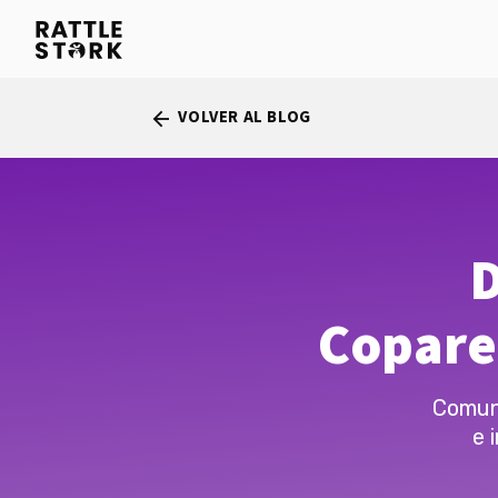
VOLVER AL BLOG
arrow_back
D
Copare
Comuni
e 