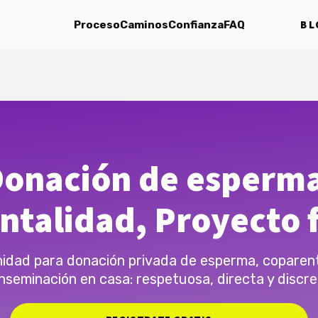
BL
Proceso
Caminos
Confianza
FAQ
onación de esperm
ntalidad, Proyecto f
dad para donación privada de esperma, coparen
inseminación en casa: respetuosa, directa y discre