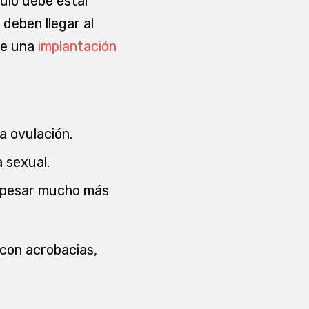
vulo debe estar
 deben llegar al
se una
implantación
a ovulación.
 sexual.
n pesar mucho más
con acrobacias,