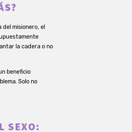
ÁS?
 del misionero, el
 supuestamente
antar la cadera o no
un beneficio
blema. Solo no
L SEXO: