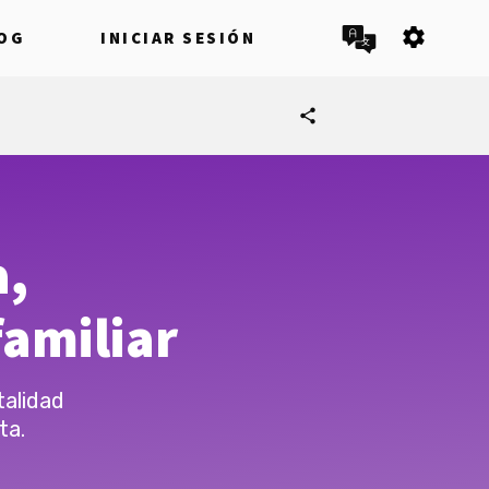
settings
OG
INICIAR SESIÓN
share
a,
amiliar
talidad
ta.