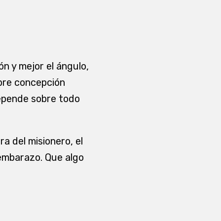
n y mejor el ángulo,
obre concepción
epende sobre todo
a del misionero, el
 embarazo. Que algo