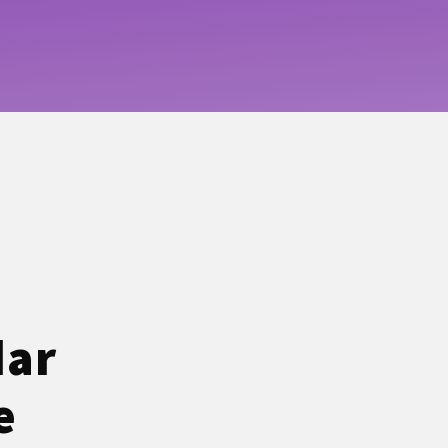
dar
e