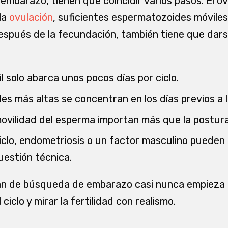
embarazo, tienen que coincidir varios pasos. El ó
la
ovulación
, suficientes espermatozoides móviles
 después de la fecundación, también tiene que dar
l solo abarca unos pocos días por ciclo.
es más altas se concentran en los días previos a l
 movilidad del esperma importan más que la postura
iclo, endometriosis o un factor masculino puede
uestión técnica.
lan de búsqueda de embarazo casi nunca empieza 
ciclo y mirar la fertilidad con realismo.