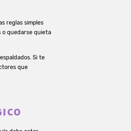
as reglas simples
s o quedarse quieta
respaldados. Si te
actores que
GICO