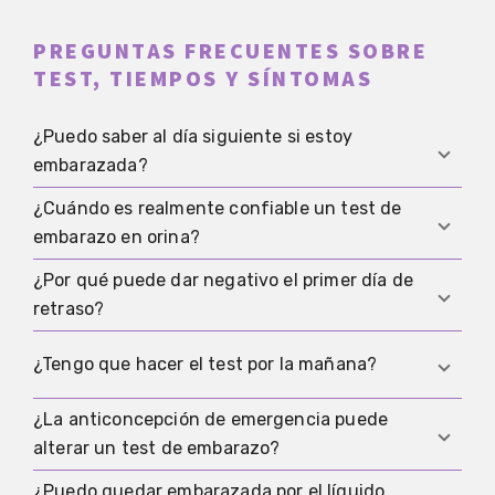
PREGUNTAS FRECUENTES SOBRE
TEST, TIEMPOS Y SÍNTOMAS
¿Puedo saber al día siguiente si estoy
embarazada?
¿Cuándo es realmente confiable un test de
Normalmente no, porque los tests se vuelven
embarazo en orina?
confiables solo después de la implantación. Las
sensaciones muy tempranas suelen tener más
¿Por qué puede dar negativo el primer día de
Como orientación, suele ser confiable desde el
que ver con estrés y el ciclo que con una prueba.
retraso?
primer día de retraso de la menstruación o, si no
podés ubicar bien tu ciclo, unas tres semanas
Porque la ovulación y la implantación varían y la
¿Tengo que hacer el test por la mañana?
después del último sexo sin protección.
hormona en orina aún puede ser baja. En ese
caso, repetir el test unos días después suele ser
¿La anticoncepción de emergencia puede
No necesariamente, pero si estás testeando muy
más útil que concluir con un solo resultado.
alterar un test de embarazo?
pronto, la primera orina de la mañana puede
ayudar. Más adelante, la hora del día suele
¿Puedo quedar embarazada por el líquido