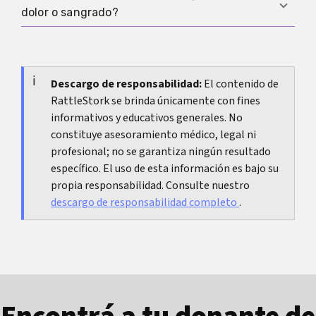
Puede ayudar si necesitás claridad pronto, si los
ovulación
.
conclusiones de un resultado temprano.
dolor o sangrado?
tests de orina se contradicen o si hay síntomas
que deben valorarse médicamente. Lo
Si el embarazo es posible y tenés dolor fuerte o
importante es recibir orientación sobre cómo
unilateral, dolor en el hombro, mareo, desmayo o
interpretar el resultado en el tiempo.
sangrado muy abundante, buscá atención
Descargo de responsabilidad:
El contenido de
RattleStork se brinda únicamente con fines
médica cuanto antes.
informativos y educativos generales. No
constituye asesoramiento médico, legal ni
profesional; no se garantiza ningún resultado
específico. El uso de esta información es bajo su
propia responsabilidad. Consulte nuestro
descargo de responsabilidad completo
.