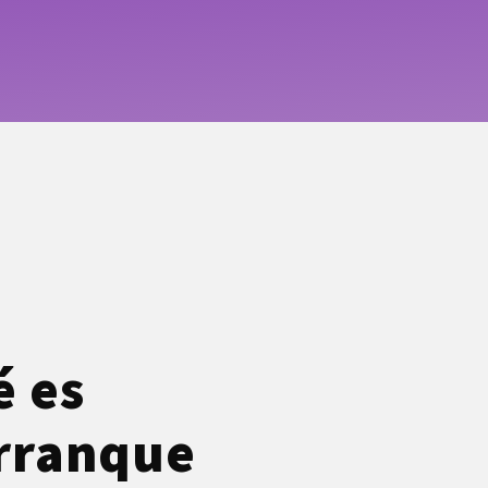
é es
arranque