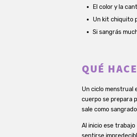
El color y la ca
Un kit chiquito p
Si sangrás muchí
QUÉ HACE
Un ciclo menstrual e
cuerpo se prepara p
sale como sangrado
Al inicio ese trabaj
sentirse impredecibl