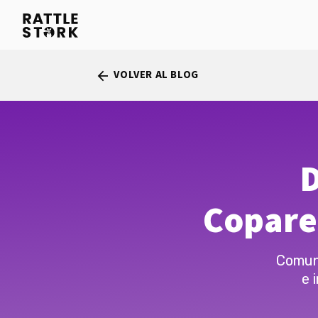
VOLVER AL BLOG
arrow_back
D
Copare
Comuni
e 