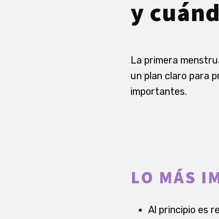
y cuánd
La primera menstrua
un plan claro para p
importantes.
LO MÁS I
Al principio es 