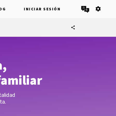
settings
OG
INICIAR SESIÓN
share
a,
amiliar
talidad
ta.