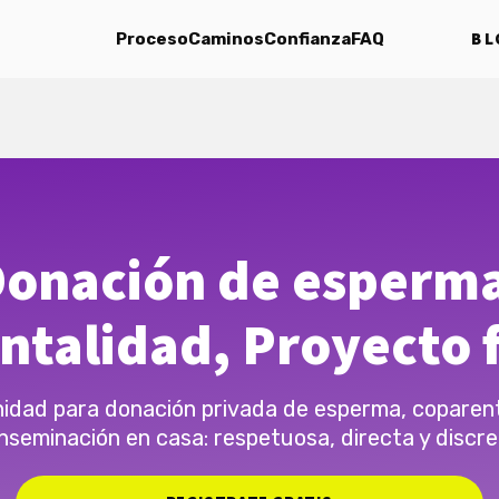
BL
Proceso
Caminos
Confianza
FAQ
onación de esperm
ntalidad, Proyecto f
dad para donación privada de esperma, coparen
inseminación en casa: respetuosa, directa y discre