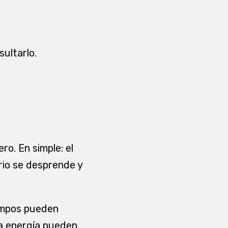
sultarlo.
ro. En simple: el
rio se desprende y
iempos pueden
 la energía pueden