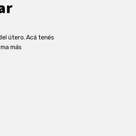
ar
del útero. Acá tenés
larma más