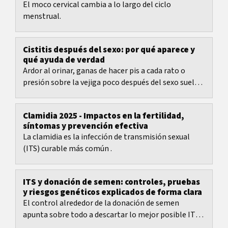
El moco cervical cambia a lo largo del ciclo
menstrual.
Cistitis después del sexo: por qué aparece y
qué ayuda de verdad
Ardor al orinar, ganas de hacer pis a cada rato o
presión sobre la vejiga poco después del sexo suelen
encajar con una cistitis después del sexo.
Clamidia 2025 - Impactos en la fertilidad,
síntomas y prevención efectiva
La clamidia es la infección de transmisión sexual
(ITS) curable más común .
ITS y donación de semen: controles, pruebas
y riesgos genéticos explicados de forma clara
El control alrededor de la donación de semen
apunta sobre todo a descartar lo mejor posible ITS y
otras infecciones, y a bajar ciertos riesgos...