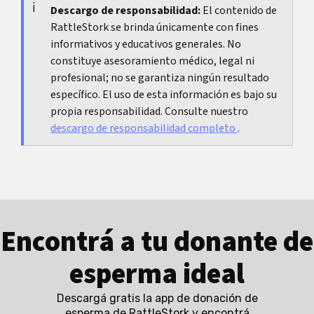
irritación o un patrón distinto en etapas
momento del ciclo, las relaciones, los productos
Descargo de responsabilidad:
El contenido de
estresantes.
RattleStork se brinda únicamente con fines
nuevos o los medicamentos. Esos datos hacen
informativos y educativos generales. No
que la evaluación sea más rápida y precisa.
constituye asesoramiento médico, legal ni
profesional; no se garantiza ningún resultado
específico. El uso de esta información es bajo su
propia responsabilidad. Consulte nuestro
descargo de responsabilidad completo
.
Encontrá a tu donante de
esperma ideal
Descargá gratis la app de donación de
esperma de RattleStork y encontrá