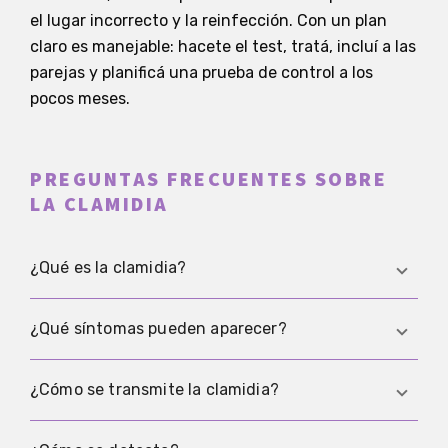
el lugar incorrecto y la reinfección. Con un plan
claro es manejable: hacete el test, tratá, incluí a las
parejas y planificá una prueba de control a los
pocos meses.
PREGUNTAS FRECUENTES SOBRE
LA CLAMIDIA
¿Qué es la clamidia?
La clamidia es una infección bacteriana que
¿Qué síntomas pueden aparecer?
puede afectar mucosas, por ejemplo en la zona
genital, el recto o la garganta. Muchas
Mucha gente no tiene síntomas. Puede haber
¿Cómo se transmite la clamidia?
infecciones no se notan al principio.
secreción, ardor al orinar, dolor durante el sexo,
sangrado fuera del periodo o molestias rectales o