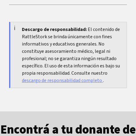
genético durante un corto tiempo aunque el
tratamiento haya funcionado. Por eso conviene
En Alemania se ofrece una prueba durante el
planificar una prueba de control en lugar de
embarazo. Si el resultado es positivo, el
repetir de inmediato.
tratamiento debe planificarse de forma
Descargo de responsabilidad:
El contenido de
RattleStork se brinda únicamente con fines
individual, incluida la decisión sobre una prueba
informativos y educativos generales. No
de control.
constituye asesoramiento médico, legal ni
profesional; no se garantiza ningún resultado
específico. El uso de esta información es bajo su
propia responsabilidad. Consulte nuestro
descargo de responsabilidad completo
.
Encontrá a tu donante de