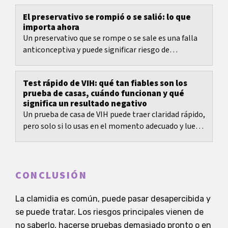
los...
El preservativo se rompió o se salió: lo que
importa ahora
Un preservativo que se rompe o se sale es una falla
anticonceptiva y puede significar riesgo de
embarazo y riesgo de infecciones de transmisión...
Test rápido de VIH: qué tan fiables son los
prueba de casas, cuándo funcionan y qué
significa un resultado negativo
Un prueba de casa de VIH puede traer claridad rápido,
pero solo si lo usas en el momento adecuado y luego
interpretas el resultado con contexto.
CONCLUSIÓN
La clamidia es común, puede pasar desapercibida y
se puede tratar. Los riesgos principales vienen de
no saberlo, hacerse pruebas demasiado pronto o en