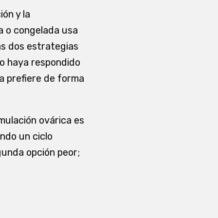
ón y la
da o congelada usa
as dos estrategias
mo haya respondido
ca prefiere de forma
imulación ovárica es
ando un ciclo
gunda opción peor;