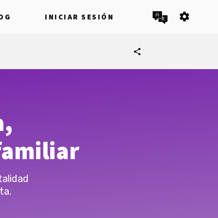
settings
OG
INICIAR SESIÓN
share
a,
amiliar
talidad
ta.