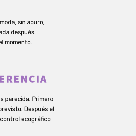
ómoda, sin apuro,
gada después.
 el momento.
FERENCIA
es parecida. Primero
 previsto. Después el
 control ecográfico