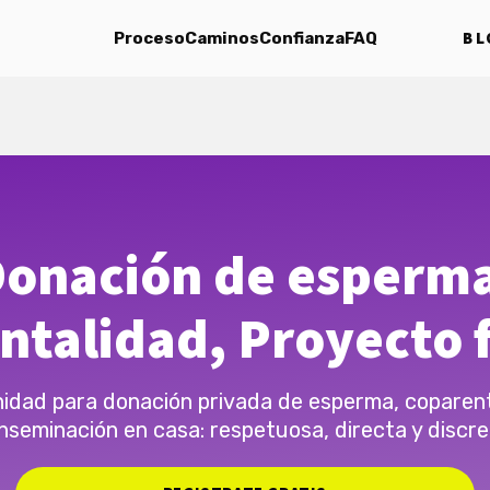
BL
Proceso
Caminos
Confianza
FAQ
onación de esperm
ntalidad, Proyecto f
dad para donación privada de esperma, coparen
inseminación en casa: respetuosa, directa y discre