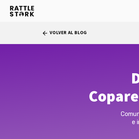
VOLVER AL BLOG
arrow_back
D
Copare
Comuni
e 