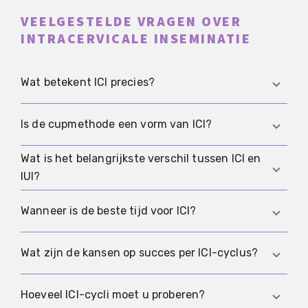
VEELGESTELDE VRAGEN OVER
INTRACERVICALE INSEMINATIE
Wat betekent ICI precies?
ICI staat voor intracervicale inseminatie. Een
Is de cupmethode een vorm van ICI?
spermamonster wordt dicht bij de
baarmoederhals geplaatst, zodat de bevruchting
Wat is het belangrijkste verschil tussen ICI en
Ja. In de praktijk is de cupmethode een
in het lichaam blijft plaatsvinden.
IUI?
eenvoudige ICI-variant. Maar waar het om gaat is
timing, hygiëne en documentatie, niet de beker
Bij ICI blijft het monster dicht bij de
Wanneer is de beste tijd voor ICI?
zelf.
baarmoederhals. Bij IUI wordt bewerkt sperma via
een katheter in de baarmoeder gebracht, wat
De beste tijd is in de vruchtbare periode rond de
Wat zijn de kansen op succes per ICI-cyclus?
meer klinisch gestandaardiseerd is.
ovulatie, vaak één tot twee dagen vóór of op
basis van de LH-piek.
Dit is sterk afhankelijk van de leeftijd, de
Hoeveel ICI-cycli moet u proberen?