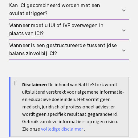
medicatie.
cyclusdocumentatie met datum, timing en
Kan ICI gecombineerd worden met een
ICI kan thuis, maar de kwaliteit van de veiligheid
behandelingsproces.
ovulatietrigger?
is dan sterk afhankelijk van hygiëne,
materiaalnormen en correcte zelfdocumentatie.
Wanneer moet u IUI of IVF overwegen in
Ja, in cycli onder medisch toezicht kan een
plaats van ICI?
trigger helpen om het tijdvenster beter te
controleren. Of dit zinvol is, hangt af van de
Wanneer is een gestructureerde tussentijdse
In het geval van herhaaldelijk mislukte, goed
individuele situatie.
balans zinvol bij ICI?
getimede ICI-cycli, een ongunstige diagnose of
aanzienlijke tijdsdruk, is een vroege overstap
Uiterlijk na meerdere cycli moet worden
naar IUI of IVF vaak de efficiëntere strategie.
gecontroleerd of de timing, diagnostiek en
algemene strategie nog steeds geschikt zijn of
Disclaimer:
De inhoud van RattleStork wordt
uitsluitend verstrekt voor algemene informatie-
dat een meer klinisch gestandaardiseerde
en educatieve doeleinden. Het vormt geen
methode zinvoller is.
medisch, juridisch of professioneel advies; er
wordt geen specifiek resultaat gegarandeerd.
Gebruik van deze informatie is op eigen risico.
Zie onze
volledige disclaimer
.