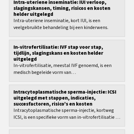
Intra-uteriene inseminatie: IUI verloop,
slagingskansen, timing, risicos en kosten
helder uitgelegd
Intra-uteriene inseminatie, kort IUI, is een
veelgebruikte behandeling bij een kinderwens.
In-vitrofertilisatie: IVF stap voor stap,
tijdlijn, slagingskans en kosten helder
uitgelegd
In-vitrofertilisatie, meestal IVF genoemd, is een
medisch begeleide vorm van
vruchtbaarheidsbehandeling met duidelijke
stappen, maar ook met...
Intracytoplasmatische sperma-injectie: ICSI
uitgelegd met stappen, indicaties,
succesfactoren, risico’s en kosten
Intracytoplasmatische sperma-injectie, kortweg
ICSI, is een specifieke vorm van in-vitrofertilisatie en
werd vooral ontwikkeld om uitgesproken...