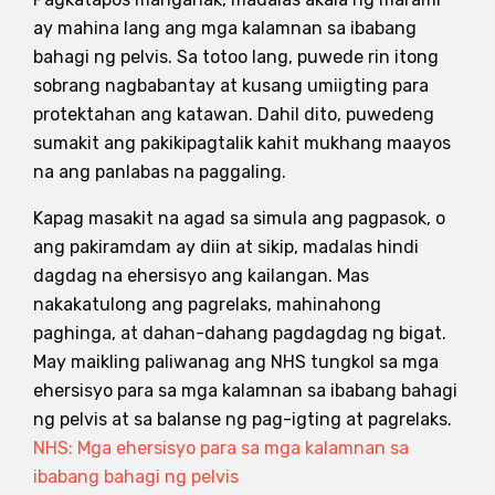
ay mahina lang ang mga kalamnan sa ibabang
bahagi ng pelvis. Sa totoo lang, puwede rin itong
sobrang nagbabantay at kusang umiigting para
protektahan ang katawan. Dahil dito, puwedeng
sumakit ang pakikipagtalik kahit mukhang maayos
na ang panlabas na paggaling.
Kapag masakit na agad sa simula ang pagpasok, o
ang pakiramdam ay diin at sikip, madalas hindi
dagdag na ehersisyo ang kailangan. Mas
nakakatulong ang pagrelaks, mahinahong
paghinga, at dahan-dahang pagdagdag ng bigat.
May maikling paliwanag ang NHS tungkol sa mga
ehersisyo para sa mga kalamnan sa ibabang bahagi
ng pelvis at sa balanse ng pag-igting at pagrelaks.
NHS: Mga ehersisyo para sa mga kalamnan sa
ibabang bahagi ng pelvis