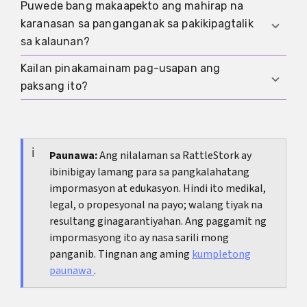
proteksyong kailangan mo. Mahalagang pag-
Puwede bang makaapekto ang mahirap na
Kung hindi gumagaan ang sintomas, o may
usapan ito nang maaga dahil maaari nang
karanasan sa panganganak sa pakikipagtalik
lagnat, masamang amoy, pagdurugo, o
mabuntis bago bumalik ang regla.
sa kalaunan?
discharge, o kung pakiramdam mo ay naka-block
ka pa rin matapos ang ilang pagsubok,
Kailan pinakamainam pag-usapan ang
Oo. Ang takot, alaala, at protektibong paninigas
makakatulong ang pagsusuri.
paksang ito?
ay puwedeng tumagal kahit humihilom na ang
katawan. Sa ganitong kaso, nakakatulong ang
Ang unang konsultasyon pagkatapos manganak,
pag-uusap, oras, at minsan ay espesyal na
kadalasan mga anim na linggo pagkatapos
gamutan.
manganak, ay magandang panimulang punto.
Paunawa:
Ang nilalaman sa RattleStork ay
ibinibigay lamang para sa pangkalahatang
Kung may tanong ka nang mas maaga, hindi mo
impormasyon at edukasyon. Hindi ito medikal,
kailangang maghintay.
legal, o propesyonal na payo; walang tiyak na
resultang ginagarantiyahan. Ang paggamit ng
impormasyong ito ay nasa sarili mong
panganib. Tingnan ang aming
kumpletong
paunawa
.