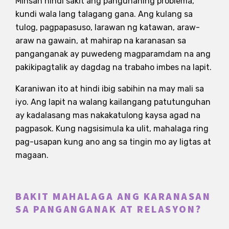
Minsan hindi sakit ang pangunahing problema,
kundi wala lang talagang gana. Ang kulang sa
tulog, pagpapasuso, larawan ng katawan, araw-
araw na gawain, at mahirap na karanasan sa
panganganak ay puwedeng magparamdam na ang
pakikipagtalik ay dagdag na trabaho imbes na lapit.
Karaniwan ito at hindi ibig sabihin na may mali sa
iyo. Ang lapit na walang kailangang patutunguhan
ay kadalasang mas nakakatulong kaysa agad na
pagpasok. Kung nagsisimula ka ulit, mahalaga ring
pag-usapan kung ano ang sa tingin mo ay ligtas at
magaan.
BAKIT MAHALAGA ANG KARANASAN
SA PANGANGANAK AT RELASYON?