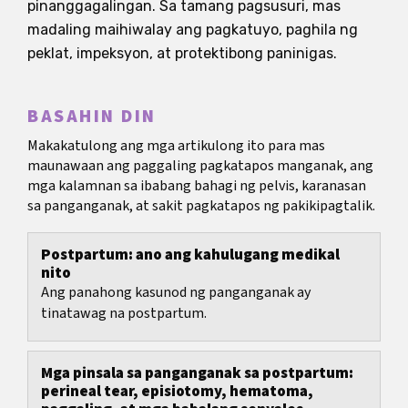
pinanggagalingan. Sa tamang pagsusuri, mas
madaling maihiwalay ang pagkatuyo, paghila ng
peklat, impeksyon, at protektibong paninigas.
BASAHIN DIN
Makakatulong ang mga artikulong ito para mas
maunawaan ang paggaling pagkatapos manganak, ang
mga kalamnan sa ibabang bahagi ng pelvis, karanasan
sa panganganak, at sakit pagkatapos ng pakikipagtalik.
Postpartum: ano ang kahulugang medikal
nito
Ang panahong kasunod ng panganganak ay
tinatawag na postpartum.
Mga pinsala sa panganganak sa postpartum:
perineal tear, episiotomy, hematoma,