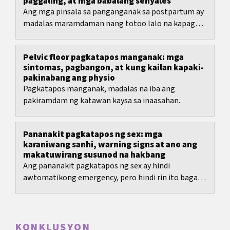
paggaling, at mga babalang senyales
Ang mga pinsala sa panganganak sa postpartum ay
madalas maramdaman nang totoo lalo na kapag
ang pag-upo, pag-ihi, o ang unang pagdumi ay
biglang...
Pelvic floor pagkatapos manganak: mga
sintomas, pagbangon, at kung kailan kapaki-
pakinabang ang physio
Pagkatapos manganak, madalas na iba ang
pakiramdam ng katawan kaysa sa inaasahan.
Pananakit pagkatapos ng sex: mga
karaniwang sanhi, warning signs at ano ang
makatuwirang susunod na hakbang
Ang pananakit pagkatapos ng sex ay hindi
awtomatikong emergency, pero hindi rin ito bagay
na dapat mong tiisin nang pangmatagalan.
KONKLUSYON