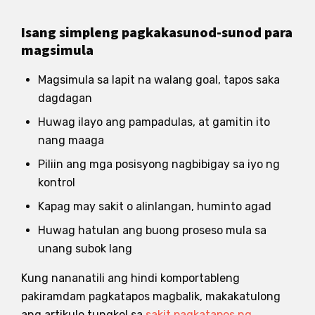
Isang simpleng pagkakasunod-sunod para
magsimula
Magsimula sa lapit na walang goal, tapos saka
dagdagan
Huwag ilayo ang pampadulas, at gamitin ito
nang maaga
Piliin ang mga posisyong nagbibigay sa iyo ng
kontrol
Kapag may sakit o alinlangan, huminto agad
Huwag hatulan ang buong proseso mula sa
unang subok lang
Kung nananatili ang hindi komportableng
pakiramdam pagkatapos magbalik, makakatulong
ang artikulo tungkol sa
sakit pagkatapos ng