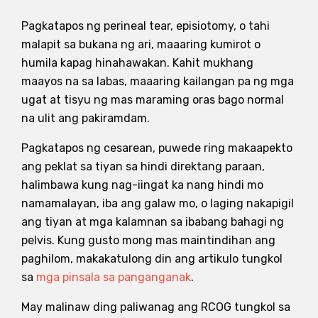
Pagkatapos ng perineal tear, episiotomy, o tahi
malapit sa bukana ng ari, maaaring kumirot o
humila kapag hinahawakan. Kahit mukhang
maayos na sa labas, maaaring kailangan pa ng mga
ugat at tisyu ng mas maraming oras bago normal
na ulit ang pakiramdam.
Pagkatapos ng cesarean, puwede ring makaapekto
ang peklat sa tiyan sa hindi direktang paraan,
halimbawa kung nag-iingat ka nang hindi mo
namamalayan, iba ang galaw mo, o laging nakapigil
ang tiyan at mga kalamnan sa ibabang bahagi ng
pelvis. Kung gusto mong mas maintindihan ang
paghilom, makakatulong din ang artikulo tungkol
sa
mga pinsala sa panganganak
.
May malinaw ding paliwanag ang RCOG tungkol sa