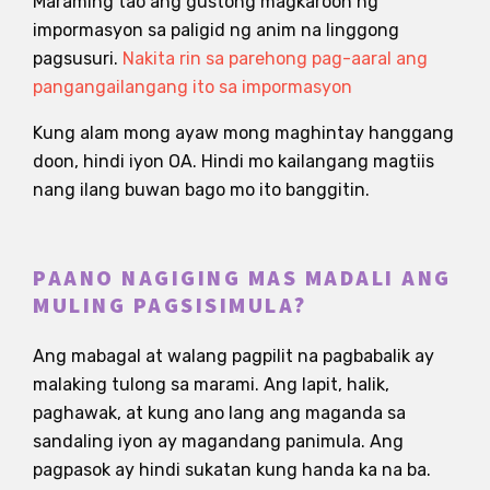
Maraming tao ang gustong magkaroon ng
impormasyon sa paligid ng anim na linggong
pagsusuri.
Nakita rin sa parehong pag-aaral ang
pangangailangang ito sa impormasyon
Kung alam mong ayaw mong maghintay hanggang
doon, hindi iyon OA. Hindi mo kailangang magtiis
nang ilang buwan bago mo ito banggitin.
PAANO NAGIGING MAS MADALI ANG
MULING PAGSISIMULA?
Ang mabagal at walang pagpilit na pagbabalik ay
malaking tulong sa marami. Ang lapit, halik,
paghawak, at kung ano lang ang maganda sa
sandaling iyon ay magandang panimula. Ang
pagpasok ay hindi sukatan kung handa ka na ba.