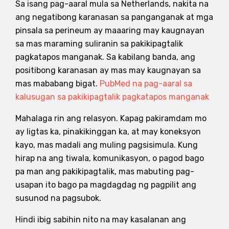
Sa isang pag-aaral mula sa Netherlands, nakita na
ang negatibong karanasan sa panganganak at mga
pinsala sa perineum ay maaaring may kaugnayan
sa mas maraming suliranin sa pakikipagtalik
pagkatapos manganak. Sa kabilang banda, ang
positibong karanasan ay mas may kaugnayan sa
mas mababang bigat.
PubMed na pag-aaral sa
kalusugan sa pakikipagtalik pagkatapos manganak
Mahalaga rin ang relasyon. Kapag pakiramdam mo
ay ligtas ka, pinakikinggan ka, at may koneksyon
kayo, mas madali ang muling pagsisimula. Kung
hirap na ang tiwala, komunikasyon, o pagod bago
pa man ang pakikipagtalik, mas mabuting pag-
usapan ito bago pa magdagdag ng pagpilit ang
susunod na pagsubok.
Hindi ibig sabihin nito na may kasalanan ang