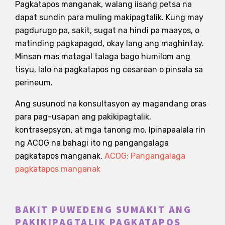
Pagkatapos manganak, walang iisang petsa na
dapat sundin para muling makipagtalik. Kung may
pagdurugo pa, sakit, sugat na hindi pa maayos, o
matinding pagkapagod, okay lang ang maghintay.
Minsan mas matagal talaga bago humilom ang
tisyu, lalo na pagkatapos ng cesarean o pinsala sa
perineum.
Ang susunod na konsultasyon ay magandang oras
para pag-usapan ang pakikipagtalik,
kontrasepsyon, at mga tanong mo. Ipinapaalala rin
ng ACOG na bahagi ito ng pangangalaga
pagkatapos manganak.
ACOG: Pangangalaga
pagkatapos manganak
BAKIT PUWEDENG SUMAKIT ANG
PAKIKIPAGTALIK PAGKATAPOS