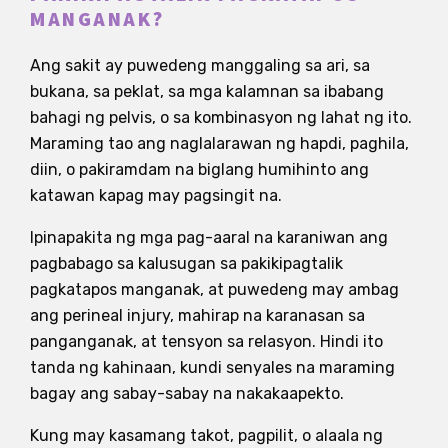
MANGANAK?
Ang sakit ay puwedeng manggaling sa ari, sa
bukana, sa peklat, sa mga kalamnan sa ibabang
bahagi ng pelvis, o sa kombinasyon ng lahat ng ito.
Maraming tao ang naglalarawan ng hapdi, paghila,
diin, o pakiramdam na biglang humihinto ang
katawan kapag may pagsingit na.
Ipinapakita ng mga pag-aaral na karaniwan ang
pagbabago sa kalusugan sa pakikipagtalik
pagkatapos manganak, at puwedeng may ambag
ang perineal injury, mahirap na karanasan sa
panganganak, at tensyon sa relasyon. Hindi ito
tanda ng kahinaan, kundi senyales na maraming
bagay ang sabay-sabay na nakakaapekto.
Kung may kasamang takot, pagpilit, o alaala ng