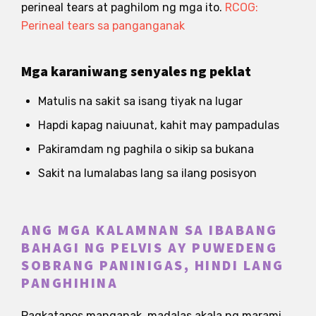
perineal tears at paghilom ng mga ito.
RCOG:
Perineal tears sa panganganak
Mga karaniwang senyales ng peklat
Matulis na sakit sa isang tiyak na lugar
Hapdi kapag naiuunat, kahit may pampadulas
Pakiramdam ng paghila o sikip sa bukana
Sakit na lumalabas lang sa ilang posisyon
ANG MGA KALAMNAN SA IBABANG
BAHAGI NG PELVIS AY PUWEDENG
SOBRANG PANINIGAS, HINDI LANG
PANGHIHINA
Pagkatapos manganak, madalas akala ng marami