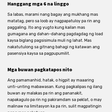
Hanggang mga 6 na linggo
Sa labas, marami nang bagay ang mukhang mas
matatag, pero sa loob ay nagpapatuloy pa rin ang
paggaling. Ito ang yugto kung kailan mas
gumagana ang dahan-dahang pagdagdag ng load
kaysa biglang pagsisimula muli ng lahat. Mas
nakatutulong sa gitnang bahagi ng katawan ang
pasensiya kaysa sa pagpupumilit.
Mga buwan pagkatapos nito
Ang pamamanhid, hatak, o higpit ay maaaring
unti-unting mabawasan. Kung pagkalipas ng ilang
buwan ay malakas pa rin ang pananakit,
napakagulo pa rin ng pakiramdam sa peklat, o may
malinaw na limitasyon ka pa rin, sulit magpatingin