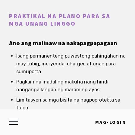
PRAKTIKAL NA PLANO PARA SA
MGA UNANG LINGGO
Ano ang malinaw na nakapagpapagaan
Isang permanenteng puwestong pahingahan na
may tubig, meryenda, charger, at unan para
sumuporta
Pagkain na madaling makuha nang hindi
nangangailangan ng maraming ayos
Limitasyon sa mga bisita na nagpoprotekta sa
tulog
Tulong sa pagbubuhat, pagdadala, at paglakad-
MAG-LOGIN
lakad, lalo na sa unang linggo