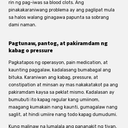
rin ng pag-iwas sa blood clots. Ang
pinakakaraniwang problema ay ang paglipat mula
sa halos walang ginagawa papunta sa sobrang
dami naman.
Pagtunaw, pantog, at pakiramdam ng
kabag o pressure
Pagkatapos ng operasyon, pain medication, at
kaunting paggalaw, kadalasang bumabagal ang
bituka. Karaniwan ang kabag, pressure, at
constipation at minsan ay mas nakakatakot pa ang
pakiramdam kaysa sa peklat mismo. Kadalasan ay
bumubuti ito kapag regular kang umiinom,
maagang kumakain nang kaunti, gumagalaw nang
saglit, at hindi umiire nang todo kapag dumudumi.
Kung malinaw na lumalala ang pananakit ng tiyan,