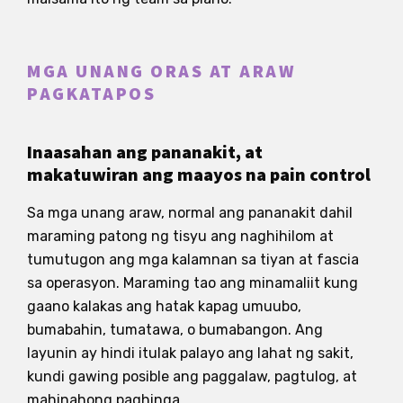
MGA UNANG ORAS AT ARAW
PAGKATAPOS
Inaasahan ang pananakit, at
makatuwiran ang maayos na pain control
Sa mga unang araw, normal ang pananakit dahil
maraming patong ng tisyu ang naghihilom at
tumutugon ang mga kalamnan sa tiyan at fascia
sa operasyon. Maraming tao ang minamaliit kung
gaano kalakas ang hatak kapag umuubo,
bumabahin, tumatawa, o bumabangon. Ang
layunin ay hindi itulak palayo ang lahat ng sakit,
kundi gawing posible ang paggalaw, pagtulog, at
mahinahong paghinga.