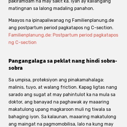
pakiramdam na may sakit ka. Iyan ay kailangang
matingnan sa lalong madaling panahon.
Maayos na ipinapaliwanag ng Familienplanung.de
ang postpartum period pagkatapos ng C-section.
Familienplanung.de: Postpartum period pagkatapos
ng C-section
Pangangalaga sa peklat nang hindi sobra-
sobra
Sa umpisa, proteksiyon ang pinakamahalaga:
malinis, tuyo, at walang friction. Kapag ligtas nang
sarado ang sugat at may pahintulot ka na mula sa
doktor, ang banayad na paghawak ay maaaring
makatulong upang magkaroon muli ng tiwala sa
bahaging iyon. Sa kalaunan, maaaring makatulong
ang maingat na pagmomobilisa, lalo na kung may