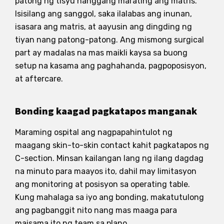
patong ng tisyu hanggang marating ang matris.
Isisilang ang sanggol, saka ilalabas ang inunan,
isasara ang matris, at aayusin ang dingding ng
tiyan nang patong-patong. Ang mismong surgical
part ay madalas na mas maikli kaysa sa buong
setup na kasama ang paghahanda, pagpoposisyon,
at aftercare.
Bonding kaagad pagkatapos manganak
Maraming ospital ang nagpapahintulot ng
maagang skin-to-skin contact kahit pagkatapos ng
C-section. Minsan kailangan lang ng ilang dagdag
na minuto para maayos ito, dahil may limitasyon
ang monitoring at posisyon sa operating table.
Kung mahalaga sa iyo ang bonding, makatutulong
ang pagbanggit nito nang mas maaga para
maisama ito ng team sa plano.