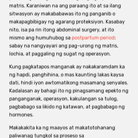
matris. Karaniwan na ang paraang ito at sa ilang
sitwasyon ay makababawas ito ng panganib o
makapagbibigay ng agarang proteksiyon. Kasabay
nito, isa pa rin itong abdominal surgery, at ito
mismo ang humuhubog sa
postpartum period
:
sabay na nangyayari ang pag-urong ng matris,
lochia, at paggaling ng sugat ng operasyon.
Kung pagkatapos manganak ay nakakaramdam ka
ng hapdi, panghihina, o mas kaunting lakas kaysa
dati, hindi iyon awtomatikong masamang senyales.
Kadalasan ay bahagi ito ng pinagsamang epekto ng
panganganak, operasyon, kakulangan sa tulog,
pagbabago sa likido ng katawan, at pagbabago ng
hormones.
Makakakita ka ng maayos at makatotohanang
paliwanag tungkol sa proseso sa