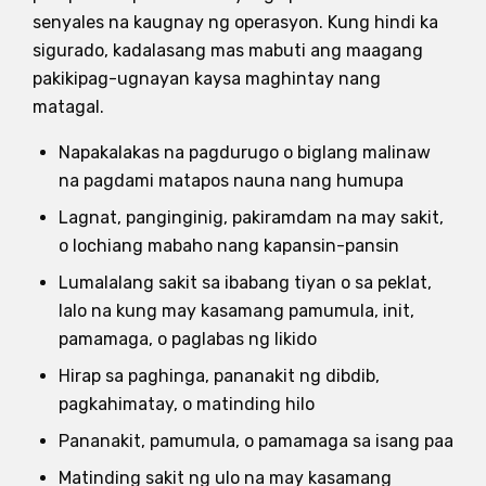
senyales na kaugnay ng operasyon. Kung hindi ka
sigurado, kadalasang mas mabuti ang maagang
pakikipag-ugnayan kaysa maghintay nang
matagal.
Napakalakas na pagdurugo o biglang malinaw
na pagdami matapos nauna nang humupa
Lagnat, panginginig, pakiramdam na may sakit,
o lochiang mabaho nang kapansin-pansin
Lumalalang sakit sa ibabang tiyan o sa peklat,
lalo na kung may kasamang pamumula, init,
pamamaga, o paglabas ng likido
Hirap sa paghinga, pananakit ng dibdib,
pagkahimatay, o matinding hilo
Pananakit, pamumula, o pamamaga sa isang paa
Matinding sakit ng ulo na may kasamang