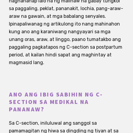
naghahanap lalo na ng malinaw na gabay tungkol
sa paggaling, peklat, pananakit, lochia, pang-araw-
araw na gawain, at mga babalang senyales.
Ipinapaliwanag ng artikulong ito nang mahinahon
kung ano ang karaniwang nangyayari sa mga
unang oras, araw, at linggo, paano tumatakbo ang
paggaling pagkatapos ng C-section sa postpartum
period, at kailan hindi sapat ang maghintay at
magmasid lang.
ANO ANG IBIG SABIHIN NG C-
SECTION SA MEDIKAL NA
PANANAW?
Sa C-section, iniluluwal ang sanggol sa
pamamagitan ng hiwa sa dingding ng tiyan at sa