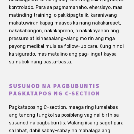
kontrolado. Para sa pagmamaneho, ehersisyo, mas
matinding training, o pakikipagtalik, karaniwang
makatuwiran kapag maayos ka nang nakakareact,
nakakabangon, nakakapreno, o nakakayanan ang
pressure at isinasaalang-alang mo rin ang mga
payong medikal mula sa follow-up care. Kung hindi
ka sigurado, mas matalino ang pag-iingat kaysa
sumubok nang basta-basta.
SUSUNOD NA PAGBUBUNTIS
PAGKATAPOS NG C-SECTION
Pagkatapos ng C-section, maaga ring lumalabas
ang tanong tungkol sa posibleng vaginal birth sa
susunod na pagbubuntis. Walang iisang sagot para
sa lahat, dahil sabay-sabay na mahalaga ang