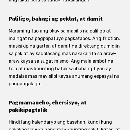
Paliligo, bahagi ng peklat, at damit
Maraming tao ang okay sa mabilis na paliligo at
maingat na pagpapatuyo pagkatapos. Ang friction,
masisikip na garter, at damit na direktang dumidiin
sa peklat ay kadalasang mas nakakairita sa araw-
araw kaysa sa sugat mismo. Ang malalambot na
tela at mas kaunting hatak sa ibabang tiyan ay
madalas mas may silbi kaysa anumang espesyal na
pangangalaga.
Pagmamaneho, ehersisyo, at
pakikipagtalik
Hindi lang kalendaryo ang basehan, kundi kung
nakakagalaw ka nang may kaunting sakit, ligtas, at