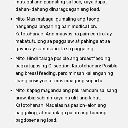
matagal ang paggaling sa loob, kaya dapat
dahan-dahang dinaragdagan ang load.
Mito: Mas mabagal gumaling ang taong
nangangailangan ng pain medication.
Katotohanan: Ang maayos na pain control ay
makatutulong sa paggalaw at pahinga at sa
gayon ay sumusuporta sa paggaling.
Mito: Hindi talaga posible ang breastfeeding
pagkatapos ng C-section. Katotohanan: Posible
ang breastfeeding, pero minsan kailangan ng
ibang posisyon at mas maagang suporta.
Mito: Kapag maganda ang pakiramdam sa isang
araw, ibig sabihin kaya na ulit ang lahat.
Katotohanan: Madalas na paalon-alon ang
paggaling, at mahalaga pa rin ang tamang
pagdosena ng load.