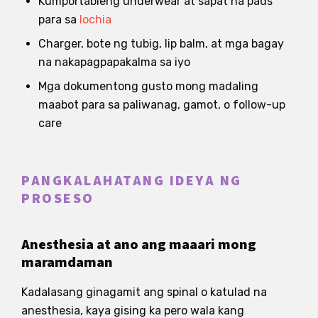
Kumportableng underwear at sapat na pads
para sa
lochia
Charger, bote ng tubig, lip balm, at mga bagay
na nakapagpapakalma sa iyo
Mga dokumentong gusto mong madaling
maabot para sa paliwanag, gamot, o follow-up
care
PANGKALAHATANG IDEYA NG
PROSESO
Anesthesia at ano ang maaari mong
maramdaman
Kadalasang ginagamit ang spinal o katulad na
anesthesia, kaya gising ka pero wala kang