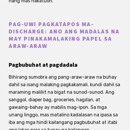
nang mas nakatuon.
PAG-UWI PAGKATAPOS MA-
DISCHARGE: ANO ANG MADALAS NA
MAY PINAKAMALAKING PAPEL SA
ARAW-ARAW
Pagbubuhat at pagdadala
Bihirang sumobra ang pang-araw-araw na buhay
dahil sa isang malaking pagkakamali, kundi dahil sa
maraming maliliit na bigat na sunod-sunod. Ang
sanggol, diaper bag, groceries, hagdan, at
gawaing-bahay ay mabilis mag-ipon. Sa mga
unang linggo, mas matalino kadalasan na ipasa sa
iba ang mga hindi kailangang pagbubuhat at itabi
ang lakas para sa tunay na kailangan.