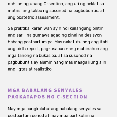
dahilan ng unang C-section, ang uri ng peklat sa
matris, ang takbo ng susunod na pagbubuntis, at
ang obstetric assessment.
Sa praktika, karaniwan ay hindi kailangang pilitin
ang sarili na gumawa agad ng pinal na desisyon
habang postpartum pa. Mas nakatutulong ang itabi
ang birth report, pag-usapan nang mahinahon ang
mga tanong na bukas pa, at sa susunod na
pagbubuntis ay alamin nang mas maaga kung alin
ang ligtas at realistiko.
MGA BABALANG SENYALES
PAGKATAPOS NG C-SECTION
May mga pangkalahatang babalang senyales sa
postpartum period at may mga partikular na