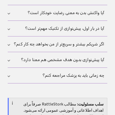
احترام داشته باشند.
نزدیکی بدون فشار عملکرد تجربه شود و نیازهای متفاوت
بهتر با هم هماهنگ شوند.
تفاوت در سطح میل بسیار رایج است. مهم این نیست که
آیا واکنش بدن به معنی رضایت خودکار است؟
هر دو کاملا شبیه هم باشید، بلکه این است که مرزها
محترم بمانند و بتوانید بدون فشار درباره خواسته‌ها حرف
نه. رطوبت، نعوظ یا تپش قلب بیشتر، واکنش‌های بدن
آیا در بار اول، پیش‌نوازی از تکنیک مهم‌تر است؟
بزنید.
هستند، نه رضایت خودکار. رضایت همچنان یک تصمیم
آگاهانه باقی می‌ماند.
در بیشتر موارد بله. بار اول، آرامش، گفت‌وگو و آزادی برای
اگر شریکم بیشتر و سریع‌تر از من بخواهد چه کار کنم؟
آهسته پیش رفتن معمولا خیلی بیشتر از هر تکنیک یا
ترتیب ثابت کمک می‌کنند.
در این حالت مهم است که این موضوع را روشن بگویی.
آیا پیش‌نوازی بدون هدف مشخص هم معنا دارد؟
تفاوت در میل جنسی طبیعی است. مسئله این نیست که
حتما با یک سرعت پیش بروید، بلکه مهم این است که
بله. وقتی پایان ثابتی وجود نداشته باشد، خیلی‌ها احساس
چه زمانی باید به پزشک مراجعه کنم؟
سرعت تو محترم بماند.
آرامش بیشتری می‌کنند. پیش‌نوازی می‌تواند خودِ نزدیکی،
لمس و برانگیختگی باشد، بدون اینکه مجبور باشد به نتیجه
اگر درد، سوزش، تغییرات قابل مشاهده پوستی، علائم
مشخصی برسد.
تکرارشونده یا نگرانی درباره خطر عفونت وجود داشته
سلب مسئولیت:
باشد، ارزیابی پزشکی منطقی است.
مطالب RattleStork صرفاً برای
اهداف اطلاعاتی و آموزشی عمومی ارائه می‌شود.