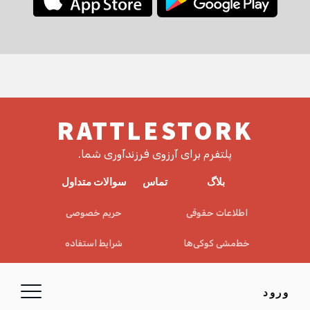
RATTLESTORK
پلتفرم برای آرزوی فرزندآوری شما.
بلاگ
تماس
سوالات متداول
اطلاعات حقوقی
حریم خصوصی
خط‌مشی کوکی‌ها
شرایط استفاده
EULA
سلب مسئولیت
ورود
© 2026 RattleStork UG