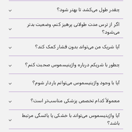
احساس امنیت بدهد.
این معمولاً نشانه آن است که باید آهسته‌تر شروع شود، نه
چقدر طول می‌کشد تا بهتر شود؟
این که هرگز ممکن نخواهد شد. خیلی وقت‌ها ابتدا نیاز به
اگر از ترس مدت طولانی پرهیز کنم، وضعیت بدتر
کاهش فشار، تنفس، آگاهی یا همراهی درمانی وجود دارد.
این زمان برای هر فرد فرق می‌کند. خیلی‌ها در طی چند
می‌شود؟
هفته یا چند ماه پیشرفت می‌کنند اگر مرحله‌به‌مرحله جلو
بروند و حمایت مناسب داشته باشند. پایداری مهم‌تر از
پرهیز می‌تواند چرخه ترس و واکنش محافظتی را حفظ
آیا شریک من می‌تواند بدون فشار کمک کند؟
سرعت است.
کند. اما این به معنی اجبار کردن خودتان نیست. راه مفید،
بازگشت آرام و امن است، نه فشار.
بله. صبر، گفت‌وگوی روشن، سرعت آهسته و آمادگی برای
چطور با شریکم درباره واژینیسموس صحبت کنم؟
کنار گذاشتن موقت دخول از مرکز توجه، کمک‌کننده
هستند.
بهتر است این گفت‌وگو بیرون از یک موقعیت حاد انجام
آیا با وجود واژینیسموس می‌توانم باردار شوم؟
شود. مفید است که واکنش را به عنوان یک محافظت بدنی
توضیح دهید و با هم مشخص کنید چه چیزهایی فعلاً امن
واژینیسموس مستقیماً باروری را تغییر نمی‌دهد، اما
معمولاً کدام تخصص پزشکی مناسب‌تر است؟
هستند و چه چیزهایی نه.
می‌تواند رابطه جنسی یا معاینه‌ها را سخت‌تر کند و مسیر
رسیدن به بارداری را پیچیده‌تر سازد.
آیا واژینیسموس می‌تواند با خشکی یا یائسگی مرتبط
اغلب ترکیبی از چند حوزه بهترین نتیجه را می‌دهد: پزشک
باشد؟
زنان برای بررسی، فیزیوتراپی کف لگن برای کار بدنی و در