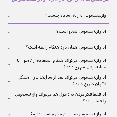
واژینیسموس به زبان ساده چیست؟
واژینیسموس یعنی عضلات دهانه واژن یا کف لگن هنگام
آیا واژینیسموس شایع است؟
تلاش برای وارد کردن چیزی به طور غیرارادی منقبض
می‌شوند و همین می‌تواند دخول را دردناک یا غیرممکن
آمار دقیق بسته به تعریف و مطالعه فرق می‌کند، اما
آیا واژینیسموس همان درد هنگام رابطه است؟
کند.
روشن است که شما با این مشکل تنها نیستید و مراکز
تخصصی این الگو را خوب می‌شناسند.
آیا واژینیسموس می‌تواند هنگام استفاده از تامپون یا
نه دقیقاً. درد هنگام رابطه می‌تواند علت‌های زیادی داشته
معاینه زنان هم رخ دهد؟
باشد. واژینیسموس بیشتر به انقباض و بسته شدن
انعکاسی هنگام دخول اشاره دارد، هرچند این دو اغلب با
آیا واژینیسموس می‌تواند بعد از سال‌ها بدون مشکل
بله. خیلی‌ها اولین بار همین مشکل را با تامپون، کاپ
هم دیده می‌شوند.
ناگهان شروع شود؟
قاعدگی یا در مطب زنان متوجه می‌شوند، چون همان
واکنش محافظتی فعال می‌شود.
آیا فقط فکر کردن به دخول هم می‌تواند واژینیسموس
بله. این وضعیت می‌تواند بعداً هم ایجاد شود، مثلاً پس از
را فعال کند؟
درد، استرس، زایمان، التهاب یا تغییرات هورمونی.
بله. برای بعضی افراد فقط انتظار درد یا از دست دادن
آیا واژینیسموس یعنی من میل جنسی ندارم؟