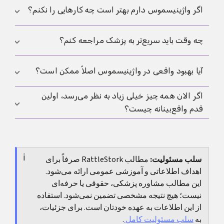
صورت نیاز روان‌درمانی یا سکس‌تراپی برای ترس، شرم یا
بله. خشکی، حساس شدن مخاط و تغییرات هورمونی
اگر واژینیسموس دارم بهتر است چه کارهایی را نکنم؟
پرهیز.
می‌توانند درد را ایجاد یا تشدید کنند. اگر این موضوع به
شما مربوط می‌شود، دیدن
یائسگی
هم می‌تواند مفید باشد.
معمولاً مفید نیست که درد را تحمیل کنید، خودتان را با
چه وقت باید سریع‌تر به پزشک مراجعه کنم؟
دیگران مقایسه کنید یا پیشرفت را با سرعت بسنجید. بهتر
است با سرعتی پیش بروید که امن و تکرارپذیر باشد.
اگر تب، ترشح غیرعادی، خونریزی خارج از قاعدگی، درد
آیا بهبود واقعی در واژینیسموس اصلاً ممکن است؟
شدید زیر شکم یا علائم تازه و ناگهانی دارید، باید سریع‌تر
کمک پزشکی بگیرید.
اگر الان همه چیز خیلی زیاد به نظر می‌رسد، اولین
بله. خیلی از افراد بهبود واضحی پیدا می‌کنند یا با دخول
قدم واقع‌بینانه چیست؟
درد کمتر و احساس امنیت بیشتری دارند. عامل اصلی
معمولاً یک روش معجزه‌آسا نیست، بلکه ترکیبی مناسب از
اغلب بهترین قدم اول خود دخول نیست، بلکه امنیت
زمان، امنیت و همراهی است.
است: تنفس آرام، توجه به کف لگن، کم کردن فشار و
سلب مسئولیت:
همراهی تخصصی که بدون فشار کار می‌کند.
مطالب RattleStork صرفاً برای
اهداف اطلاعاتی و آموزشی عمومی ارائه می‌شود.
این مطالب مشاوره پزشکی، حقوقی یا حرفه‌ای
نیست؛ هیچ نتیجه مشخصی تضمین نمی‌شود. استفاده
از این اطلاعات به عهده خودتان است. برای جزئیات،
به
سلب مسئولیت کامل
.