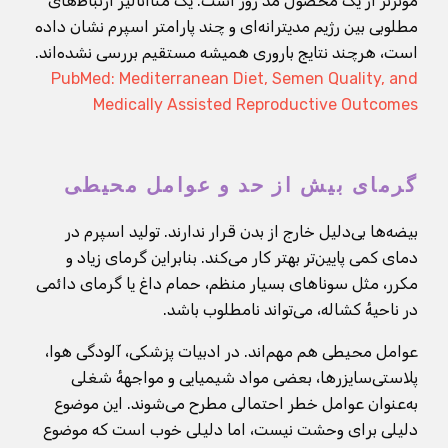
مؤثرتر از یک محصول مُد روز است. یک متاآنالیز ارتباط‌های
مطلوبی بین رژیم مدیترانه‌ای و چند پارامتر اسپرم نشان داده
است، هرچند نتایج باروری همیشه مستقیم بررسی نشده‌اند.
PubMed: Mediterranean Diet, Semen Quality, and
Medically Assisted Reproductive Outcomes
گرمای بیش از حد و عوامل محیطی
بیضه‌ها بی‌دلیل خارج از بدن قرار ندارند. تولید اسپرم در
دمای کمی پایین‌تر بهتر کار می‌کند. بنابراین گرمای زیاد و
مکرر، مثل سوناهای بسیار منظم، حمام داغ یا گرمای دائمی
در ناحیهٔ کشاله، می‌تواند نامطلوب باشد.
عوامل محیطی هم مهم‌اند. در ادبیات پزشکی، آلودگی هوا،
پلاستی‌سایزرها، بعضی مواد شیمیایی و مواجههٔ شغلی
به‌عنوان عوامل خطر احتمالی مطرح می‌شوند. این موضوع
دلیلی برای وحشت نیست، اما دلیلی خوب است که موضوع