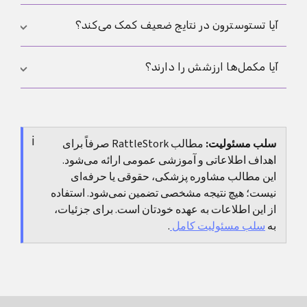
قبل از آن، دلیل خوبی برای تکرار هستند.
اگر بعد از بیش از یک سال رابطهٔ منظم و بدون پیشگیری
آیا تستوسترون در نتایج ضعیف کمک می‌کند؟
بارداری رخ ندهد، ارزیابی منطقی است. اگر درد، تغییرات
بیضه، عفونت‌های قبلی، درمان هورمونی یا عوامل خطر
معمولاً نه. تستوسترون خارجی حتی می‌تواند تولید طبیعی
آیا مکمل‌ها ارزشش را دارند؟
روشن وجود داشته باشد، بهتر است زودتر مراجعه شود.
اسپرم را مهار کند. این کار هرگز نباید بدون ارزیابی پزشک
انجام شود.
گاهی بله، اما نه به‌جای تشخیص. اول باید علت‌های قابل
تغییر روشن شوند و بعد تصمیم بگیریم آیا اصلاً نیازی به
سلب مسئولیت:
مطالب RattleStork صرفاً برای
مکمل هست یا نه؛ نه اینکه تعداد زیادی محصول را
اهداف اطلاعاتی و آموزشی عمومی ارائه می‌شود.
کورکورانه مصرف کنیم.
این مطالب مشاوره پزشکی، حقوقی یا حرفه‌ای
نیست؛ هیچ نتیجه مشخصی تضمین نمی‌شود. استفاده
از این اطلاعات به عهده خودتان است. برای جزئیات،
به
سلب مسئولیت کامل
.