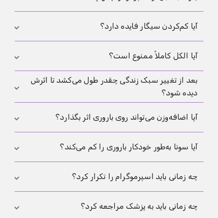
با هم.
و استراحت اثر بگذارد. استرس اغلب به‌طور غیرمستقیم و
از راه کل سبک زندگی اثر می‌گذارد، نه به شکل یک پارامتر
تب می‌تواند به‌طور موقت کیفیت اسپرم را بدتر کند.
آیا کم‌کردن سیگار فایده دارد؟
آزمایشگاهی واحد.
بنابراین آزمایش بلافاصله بعد از عفونت سخت‌تر از یک
نتیجه در دورهٔ پایدار تفسیر می‌شود.
بله. ترک سیگار یکی از مهم‌ترین و منطقی‌ترین قدم‌هاست،
آیا الکل کاملاً ممنوع است؟
چون سیگار استرس اکسیداتیو را بالا می‌برد و با
پارامترهای بدتر اسپرم مرتبط است.
بعد از تغییر سبک زندگی چقدر طول می‌کشد تا اثرش
نه لزوماً، اما مقدار زیاد آن نامطلوب است. کسی که
دیده شود؟
فعالانه برای بچه تلاش می‌کند معمولاً از محدود کردن
واضح الکل سود می‌برد، نه از عادی دانستن آن.
معمولاً نه فوراً. اسپرم به زمان نیاز دارد. منطقی است که
آیا اضافه‌وزن می‌تواند روی باروری اثر بگذارد؟
بعد از چند ماه بررسی شود آیا تغییر در نتیجه دیده
می‌شود یا نه.
بله، اضافه‌وزن می‌تواند با تغییرات هورمونی و التهابی
آیا سونا به‌طور خودکار باروری را کم می‌کند؟
همراه باشد که کیفیت اسپرم را نامطلوب می‌کنند. کاهش
وزنِ متوسط و حرکت بیشتر اغلب کمک می‌کنند.
نه. مهم تعداد دفعات و بار حرارتی کلی است. گرمای زیاد
چه زمانی باید اسپرموگرام را تکرار کرد؟
و مداوم مشکل‌سازتر از یک بار مراجعهٔ گاه‌به‌گاه است.
به‌خصوص وقتی نتیجه غیرطبیعی باشد یا شرایط پایدار
چه زمانی باید به پزشک مراجعه کرد؟
نبوده باشند. تب، کم‌خوابی، فشار زیاد یا الکل زیاد درست