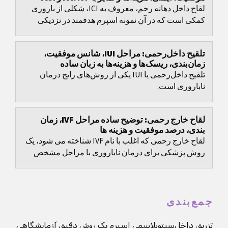
لقاح داخل دهانه رحم، معروف به ICI، شکلی از باروری
کمکی است که در آن نمونه اسپرم هدفمند در نزدیکی
دهانه رحم قرار می‌گیرد و لقاح همچنان در داخل بدن رخ...
تلقیح داخل‌رحمی: مراحل IUI، شانس موفقیت،
زمان‌بندی، ریسک‌ها و هزینه‌ها به زبان ساده
تلقیح داخل‌رحمی یا IUI یکی از روش‌های رایج درمان
ناباروری است.
لقاح خارج رحمی: توضیح ساده مراحل IVF، زمان
بندی، درصد موفقیت و هزینه ها
لقاح خارج رحمی که اغلب با نام IVF شناخته می شود، یک
روش پزشکی برای درمان ناباروری با مراحل مشخص
است، اما تصمیم های مهمی هم دارد: انتخاب پروتکل،
زمان...
جمع‌بندی
تزریق داخل‌سیتوپلاسمی اسپرم یک روش دقیق آزمایشگاهی