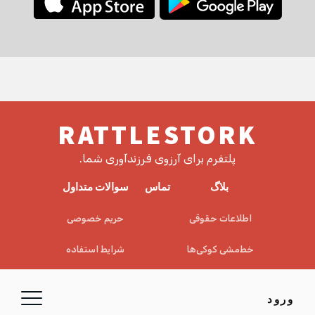
RATTLESTORK
پلتفرم برای آرزوی فرزندآوری شما.
بلاگ
تماس
سوالات متداول
اطلاعات حقوقی
حریم خصوصی
خط‌مشی کوکی‌ها
شرایط استفاده
EULA
سلب مسئولیت
ورود
© 2026 RattleStork UG