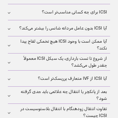
به داخل یک تخمک بالغ تزریق می‌شود تا لقاح در
آزمایشگاه امکان‌پذیر شود.
در IVF متعارف تخمک و تعداد زیادی اسپرم در کنار هم
ICSI برای چه کسانی مناسب‌تر است؟
کشت داده می‌شوند، اما در ICSI یک اسپرم انتخاب‌شده
به‌صورت فعال داخل تخمک تزریق می‌شود تا موانع لقاح
ICSI معمولاً برای ناباروری شدید مردانه، پس از شکست
آیا ICSI بدون عامل مردانه شانس را بیشتر می‌کند؟
دور زده شود.
لقاح در سیکل قبلی IVF متعارف یا زمانی که اسپرم با
آیا ممکن است با وجود ICSI هیچ تخمکی لقاح پیدا
روش جراحی برداشت می‌شود مناسب‌تر است، چون در
بدون عامل مردانه، ICSI به‌طور متوسط مزیت
نکند؟
این شرایط لقاح با IVF متعارف کمتر قابل‌اعتماد است.
قابل‌اعتمادی برای بارداری یا تولد زنده نسبت به IVF
متعارف نشان نمی‌دهد و به همین دلیل اندیکاسیون آن
از شروع تا تست بارداری، یک سیکل ICSI معمولاً
بله، هرچند نادر است، اما حتی با ICSI هم ممکن است
باید دقیق و قابل توضیح باشد.
چقدر طول می‌کشد؟
شکست لقاح رخ دهد، چون موفقیت فقط به تزریق وابسته
نیست و کیفیت تخمک و عوامل زیستی دیگر هم نقش
از شروع تحریک تا تست معمولاً حدود دو تا چهار هفته
آیا ICSI از IVF متعارف پرریسک‌تر است؟
دارند.
طول می‌کشد، چون تحریک اغلب یک تا دو هفته است،
بعد از پانکچر یا انتقال چه علائمی باید جدی گرفته
سپس پانکچر و کشت انجام می‌شود و تست معمولاً ۱۰ تا
ریسک‌های اصلی بیشتر به تحریک، پانکچر و تصمیم‌های
شود؟
۱۴ روز بعد از انتقال است، در حالی که فازهای مقدماتی یا
انتقال مربوط است تا خود میکروتزریق، با این حال ممکن
انتقال فریز می‌تواند زمان را طولانی‌تر کند.
است یک تخمک در اثر تزریق آسیب ببیند و به همین دلیل
تفاوت انتقال زودهنگام با انتقال بلاستوسیست در
درد شدید و رو به افزایش شکم، تنگی نفس، افزایش سریع
ICSI بهتر است فقط با اندیکاسیون روشن انجام شود.
ICSI چیست؟
دور شکم، استفراغ مداوم، تب، خونریزی شدید یا علائم