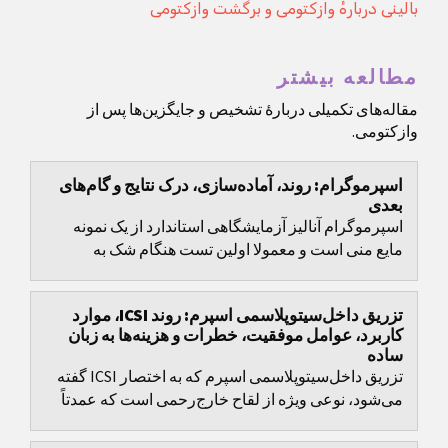
بالینی دربارهٔ وازکتومی و برگشت وازکتومی
مطالعه بیشتر
مقاله‌های تکمیلی دربارهٔ تشخیص و جایگزین‌ها پس از
وازکتومی.
اسپرموگرام: روند، آماده‌سازی، درک نتایج و گام‌های
بعدی
اسپرموگرام آنالیز آزمایشگاهی استاندارد از یک نمونه
مایع منی است و معمولا اولین تست هنگام شک به
مشکلات باروری مردانه محسوب می‌شود.
تزریق داخل‌سیتوپلاسمی اسپرم: روند ICSI، موارد
کاربرد، عوامل موفقیت، خطرات و هزینه‌ها به زبان
ساده
تزریق داخل‌سیتوپلاسمی اسپرم که به اختصار ICSI گفته
می‌شود، نوعی ویژه از لقاح خارج‌رحمی است که عمدتاً
برای عبور از اختلالات شدید باروری مردانه توسعه...