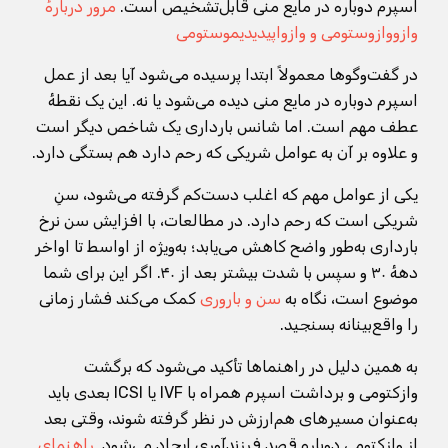
اسپرم دوباره در مایع منی قابل‌تشخیص است.
مرور دربارهٔ
وازووازوستومی و وازواپیدیدیموستومی
در گفت‌وگوها معمولاً ابتدا پرسیده می‌شود آیا بعد از عمل
اسپرم دوباره در مایع منی دیده می‌شود یا نه. این یک نقطهٔ
عطف مهم است. اما شانس بارداری یک شاخص دیگر است
و علاوه بر آن به عوامل شریکی که رحم دارد هم بستگی دارد.
یکی از عوامل مهم که اغلب دست‌کم گرفته می‌شود، سنِ
شریکی است که رحم دارد. در مطالعات، با افزایش سن نرخ
بارداری به‌طور واضح کاهش می‌یابد؛ به‌ویژه از اواسط تا اواخر
دههٔ ۳۰ و سپس با شدت بیشتر بعد از ۴۰. اگر این برای شما
موضوع است، نگاه به
سن و باروری
کمک می‌کند فشار زمانی
را واقع‌بینانه بسنجید.
به همین دلیل در راهنماها تأکید می‌شود که برگشت
وازکتومی و برداشت اسپرم همراه با IVF یا ICSI بعدی باید
به‌عنوان مسیرهای هم‌ارزش در نظر گرفته شوند، وقتی بعد
از وازکتومی دوباره قصد فرزندآوری ایجاد می‌شود.
راهنمای