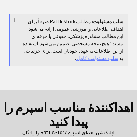
قابل استفاده باشد. این‌که برای شما منطقی است یا نه به
این موضوع بسیار متفاوت است و به کشور، نوع بیمه و
یافته‌ها، هزینه‌ها و برنامهٔ شما بستگی دارد و باید پیش از
توجیه پزشکی بستگی دارد. بسیاری از کلینیک‌ها این عمل
عمل مطرح شود.
سلب مسئولیت:
مطالب RattleStork صرفاً برای
را خدمت انتخابی محسوب می‌کنند، بنابراین مهم است از
اهداف اطلاعاتی و آموزشی عمومی ارائه می‌شود.
قبل برآورد هزینه داشته باشید و بازپرداخت را به‌صورت
این مطالب مشاوره پزشکی، حقوقی یا حرفه‌ای
کتبی روشن کنید.
نیست؛ هیچ نتیجه مشخصی تضمین نمی‌شود. استفاده
از این اطلاعات به عهده خودتان است. برای جزئیات،
به
سلب مسئولیت کامل
.
اهداکنندهٔ مناسب اسپرم را
پیدا کنید
اپلیکیشن اهدای اسپرم RattleStork را رایگان