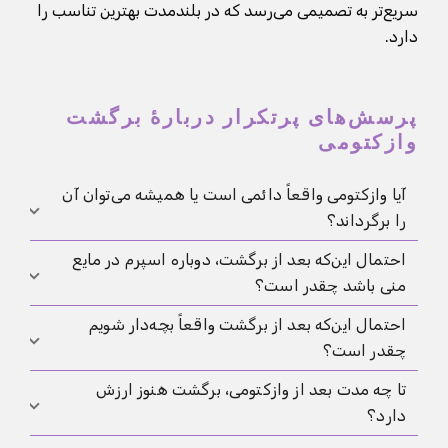
سریع‌تر به تصمیمی می‌رسد که در بلندمدت بهترین تناسب را
دارد.
پرسش‌های پرتکرار دربارهٔ برگشت
وازکتومی
آیا وازکتومی واقعاً دائمی است یا همیشه می‌توان آن
را برگرداند؟
احتمال این‌که بعد از برگشت، دوباره اسپرم در مایع
وازکتومی به‌عنوان جلوگیری دائمی در نظر گرفته می‌شود.
منی باشد چقدر است؟
برگشت وازکتومی اغلب ممکن است، اما تضمینی نیست و
شانس موفقیت به‌شدت به شرایط اولیه، تکنیک و مدت
احتمال این‌که بعد از برگشت واقعاً بچه‌دار شویم
در بسیاری از مردان دوباره اسپرم در مایع منی دیده
زمان از وازکتومی بستگی دارد.
چقدر است؟
می‌شود، به‌ویژه اگر عمل زود پس از وازکتومی و در یک
مرکز تخصصی انجام شود. با این حال مواردی هم وجود
تا چه مدت بعد از وازکتومی، برگشت هنوز ارزش
شانس بارداری به‌طور قابل‌توجهی به شریکی که رحم دارد
دارد که مسیرها دوباره مسدود می‌شوند یا شرایط
دارد؟
هم وابسته است، مخصوصاً سن و باروری پایه. بنابراین بهتر
پیچیده‌تر است.