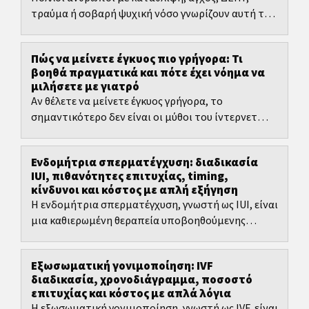
τραύμα ή σοβαρή ψυχική νόσο γνωρίζουν αυτή τη
σκέψη: Τι γίνεται αν το μεταδώσω στο παιδί μου; Η
ειλικρινής...
Πώς να μείνετε έγκυος πιο γρήγορα: Τι
βοηθά πραγματικά και πότε έχει νόημα να
μιλήσετε με γιατρό
Αν θέλετε να μείνετε έγκυος γρήγορα, το
σημαντικότερο δεν είναι οι μύθοι του ίντερνετ
αλλά ο σωστός χρονισμός.
Ενδομήτρια σπερματέγχυση: διαδικασία
IUI, πιθανότητες επιτυχίας, timing,
κίνδυνοι και κόστος με απλή εξήγηση
Η ενδομήτρια σπερματέγχυση, γνωστή ως IUI, είναι
μια καθιερωμένη θεραπεία υποβοηθούμενης
αναπαραγωγής.
Εξωσωματική γονιμοποίηση: IVF
διαδικασία, χρονοδιάγραμμα, ποσοστό
επιτυχίας και κόστος με απλά λόγια
Η εξωσωματική γονιμοποίηση, γνωστή ως IVF, είναι