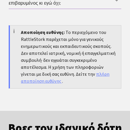
καθημερινότητα και μερικές φορές και τη διατροφική
επιβαρυμένος κι εγώ όχι;
προετοιμασία: τρέχον φάρμακο, δόση, από πότε το
συμπεριφορά ή τη χρήση ουσιών.
παίρνετε, ποιες παρενέργειες έχετε παρατηρήσει και
Τότε συνήθως δεν βοηθά να κοιτάμε μόνο το ένα
τι ακριβώς δεν λειτουργεί πρακτικά.
άτομο. Είναι πιο χρήσιμο να ξεκαθαρίσετε μαζί πού
δημιουργείται η πίεση, ποια ιατρική διερεύνηση
Αποποίηση ευθύνης:
Το περιεχόμενο του
RattleStork παρέχεται μόνο για γενικούς
χρειάζεται και πώς μπορούν να μοιραστούν δίκαια
ενημερωτικούς και εκπαιδευτικούς σκοπούς.
ευθύνες, ραντεβού και συναισθηματική στήριξη.
Δεν αποτελεί ιατρική, νομική ή επαγγελματική
συμβουλή· δεν εγγυάται συγκεκριμένο
αποτέλεσμα. Η χρήση των πληροφοριών
γίνεται με δική σας ευθύνη. Δείτε την
πλήρη
αποποίηση ευθύνης
.
Βρες τον ιδανικό δότη