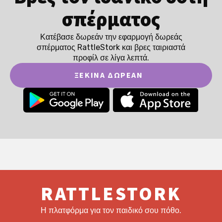
σπέρματος
Κατέβασε δωρεάν την εφαρμογή δωρεάς
σπέρματος RattleStork και βρες ταιριαστά
προφίλ σε λίγα λεπτά.
ΞΕΚΊΝΑ ΔΩΡΕΆΝ
RATTLESTORK
Η πλατφόρμα για τον παιδικό σου πόθο.