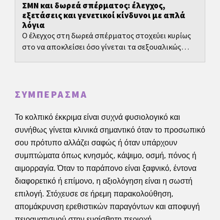
ΣΜΝ και δωρεά σπέρματος: έλεγχος,
εξετάσεις και γενετικοί κίνδυνοι με απλά
λόγια
Ο έλεγχος στη δωρεά σπέρματος στοχεύει κυρίως
στο να αποκλείσει όσο γίνεται τα σεξουαλικώς
μεταδιδόμενα νοσήματα και άλλες λοιμώξεις, και
να μειώσει...
ΣΥΜΠΈΡΑΣΜΑ
Το κολπικό έκκριμα είναι συχνά φυσιολογικό και
συνήθως γίνεται κλινικά σημαντικό όταν το προσωπικό
σου πρότυπο αλλάζει σαφώς ή όταν υπάρχουν
συμπτώματα όπως κνησμός, κάψιμο, οσμή, πόνος ή
αιμορραγία. Όταν το παράπονο είναι ξαφνικό, έντονα
διαφορετικό ή επίμονο, η αξιολόγηση είναι η σωστή
επιλογή. Στόχευσε σε ήρεμη παρακολούθηση,
απομάκρυνση ερεθιστικών παραγόντων και αποφυγή
πειραματισμού στην ευαίσθητη περιοχή.