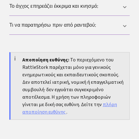
από θεραπεία, αν εμφανιστεί νέος κνησμός, οσμή ή
Συχνά ναι, είναι συνήθης αλλαγή. Αν όμως
Το άγχος επηρεάζει έκκριμα και κνησμό;
αλλαγή στο έκκριμα, αυτό πρέπει να ληφθεί υπόψη.
εμφανιστεί νέα οσμή, κάψιμο, πόνος, αιμορραγία ή
καθαρά διαφορετικό χρώμα, η αξιολόγηση είναι
Το άγχος δεν αλλάζει άμεσα κάθε αντίδραση, αλλά
Τι να παρατηρήσω πριν από ραντεβού;
απαραίτητη.
επηρεάζει ύπνο, συμπεριφορά, τριβή και αντίληψη
συμπτωμάτων, οπότε οι ενοχλήσεις μπορεί να
Κατέγραψε χρώμα, σύσταση, οσμή, κνησμό, κάψιμο,
γίνονται πιο έντονες.
πόνο, αιμορραγία, φάση κύκλου, αν είχε πρόσφατα
σεξ, νέα προϊόντα ή φάρμακα. Με αυτόν τον τρόπο η
Αποποίηση ευθύνης:
Το περιεχόμενο του
RattleStork παρέχεται μόνο για γενικούς
αξιολόγηση είναι πιο ακριβής.
ενημερωτικούς και εκπαιδευτικούς σκοπούς.
Δεν αποτελεί ιατρική, νομική ή επαγγελματική
συμβουλή· δεν εγγυάται συγκεκριμένο
αποτέλεσμα. Η χρήση των πληροφοριών
γίνεται με δική σας ευθύνη. Δείτε την
πλήρη
αποποίηση ευθύνης
.