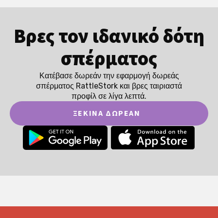
Βρες τον ιδανικό δότη
σπέρματος
Κατέβασε δωρεάν την εφαρμογή δωρεάς
σπέρματος RattleStork και βρες ταιριαστά
προφίλ σε λίγα λεπτά.
ΞΕΚΊΝΑ ΔΩΡΕΆΝ