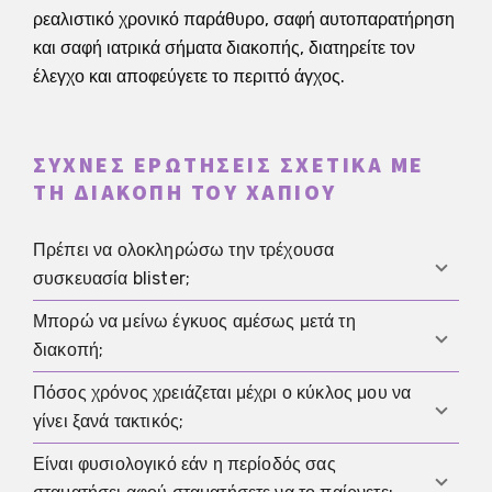
ρεαλιστικό χρονικό παράθυρο, σαφή αυτοπαρατήρηση
και σαφή ιατρικά σήματα διακοπής, διατηρείτε τον
έλεγχο και αποφεύγετε το περιττό άγχος.
ΣΥΧΝΈΣ ΕΡΩΤΉΣΕΙΣ ΣΧΕΤΙΚΆ ΜΕ
ΤΗ ΔΙΑΚΟΠΉ ΤΟΥ ΧΑΠΙΟΎ
Πρέπει να ολοκληρώσω την τρέχουσα
συσκευασία blister;
Μπορώ να μείνω έγκυος αμέσως μετά τη
Είναι ιατρικά δυνατή η άμεση διακοπή. Πρακτικά, το
διακοπή;
τέλος της φουσκάλας έχει συχνά νόημα επειδή το
σημείο εκκίνησης είναι πιο καθαρό και η
Πόσος χρόνος χρειάζεται μέχρι ο κύκλος μου να
Ναί. Μπορεί να είναι δυνατή η πρώιμη σύλληψη. Εάν
μεσοεμμηνορροϊκή αιμορραγία είναι λιγότερο συχνή.
γίνει ξανά τακτικός;
δεν θέλετε να κάνετε παιδιά, χρειάζεστε μια
αξιόπιστη εναλλακτική λύση από την πρώτη μέρα
Είναι φυσιολογικό εάν η περίοδός σας
Αυτό είναι ατομικό. Πολλοί κύκλοι σταθεροποιούνται
χωρίς χάπι.