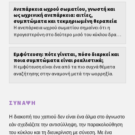
ρεαλιστικά.
Ανεπάρκεια ωχρού σωματίου, γνωστή και
ως ωχρινική ανεπάρκεια: αιτίες,
συμπτώματα και τεκμηριωμένη θεραπεία
Η ανεπάρκεια ωχρού σωματίου σημαίνει ότι η
προγεστερόνη στο δεύτερο μισό του κύκλου δρα
πολύ λίγο ή για πολύ μικρό χρονικό διάστημα·
συχνά αναφέρεται...
Εμφύτευση: πότε γίνεται, πόσο διαρκεί και
ποια συμπτώματα είναι ρεαλιστικά;
Η εμφύτευση είναι ένα από τα πιο συχνά θέματα
αναζήτησης στην αναμονή μετά την ωορρηξία.
ΣΎΝΑΨΗ
Η διακοπή του χαπιού δεν είναι ένα άλμα στο άγνωστο
εάν σχεδιάζετε την αντισύλληψη, την παρακολούθηση
του κύκλου και τη διευκρίνιση με σύνεση. Με ένα