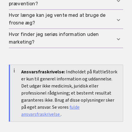
prævention?
Menopause
.
Hvor længe kan jeg vente med at bruge de
Det afhænger af plan og historik, så afklar med
frosne æg?
klinikken. Om at stoppe:
Stoppe p-piller
.
Hvor finder jeg seriøs information uden
Biologisk kan æg holde længe, men praktiske
marketing?
regler og kontrakt bestemmer. Kend vilkår på
forhånd.
Se efter uafhængige myndigheder og offentlige
sundhedskilder med tydelig opdatering og
åbenhed om risici.
Ansvarsfraskrivelse:
Indholdet på RattleStork
er kun til generel information og uddannelse.
Det udgør ikke medicinsk, juridisk eller
professionel rådgivning; et bestemt resultat
garanteres ikke. Brug af disse oplysninger sker
på eget ansvar. Se vores
fulde
ansvarsfraskrivelse
.