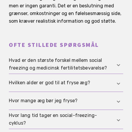
men er ingen garanti. Det er en beslutning med
grænser, omkostninger og en følelsesmæssig side,
som kræver realistisk information og god støtte.
OFTE STILLEDE SPØRGSMÅL
Hvad er den største forskel mellem social
freezing og medicinsk fertilitetsbevarelse?
Social freezing sker ofte uden akut medicinsk
Hvilken alder er god til at fryse æg?
årsag. Medicinsk fertilitetsbevarelse sker ofte før
behandlinger, der kan skade æggestokkene, og
Generelt giver yngre æg bedre gennemsnitlige
Hvor mange æg bør jeg fryse?
kan derfor have andre regler.
chancer senere. Den rette timing afhænger af
din situation og undersøgelser.
Hvor lang tid tager en social-freezing-
Der findes ikke et garanteret antal. Chancen
cyklus?
stiger ofte med flere modne æg, og målet