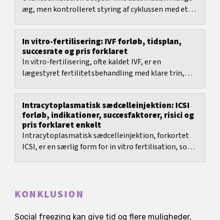
æg, men kontrolleret styring af cyklussen med et
klart behandlingsmål.
In vitro-fertilisering: IVF forløb, tidsplan,
succesrate og pris forklaret
In vitro-fertilisering, ofte kaldet IVF, er en
lægestyret fertilitetsbehandling med klare trin,
men også mange beslutninger: valg af protokol,...
Intracytoplasmatisk sædcelleinjektion: ICSI
forløb, indikationer, succesfaktorer, risici og
pris forklaret enkelt
Intracytoplasmatisk sædcelleinjektion, forkortet
ICSI, er en særlig form for in vitro fertilisation, som
især blev udviklet til at overvinde udtalte...
KONKLUSION
Social freezing kan give tid og flere muligheder,