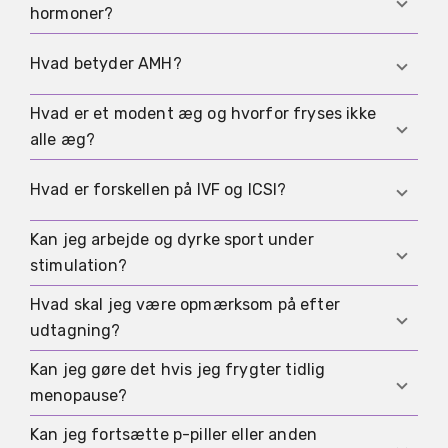
hormoner?
realistisk kommunikation og god opfølgning.
I særlige situationer kan der være andre
Hvad betyder AMH?
muligheder. Det skal vurderes individuelt.
Hvad er et modent æg og hvorfor fryses ikke
AMH bruges ofte som en grov indikator for
alle æg?
ovariereserve og kan hjælpe med at vurdere
udbytte. Læs mere:
Fertilitet og alder
.
Ikke alle udtagne æg er modne. Laboratoriet
Hvad er forskellen på IVF og ICSI?
vurderer modenhed og nogle æg fryses ikke, hvis
de ikke opfylder kriterier.
Kan jeg arbejde og dyrke sport under
Ved
IVF
mødes æg og sædceller i laboratoriet.
stimulation?
Ved
ICSI
føres en sædcelle ind i ægget.
Hvad skal jeg være opmærksom på efter
Mange arbejder normalt. Hård træning frarådes
udtagning?
ofte. Følg klinikkens råd.
Kan jeg gøre det hvis jeg frygter tidlig
Kontakt klinikken ved stærke smerter, åndenød,
menopause?
hurtig vægtstigning eller vedvarende opkast.
Kan jeg fortsætte p-piller eller anden
Tidlig rådgivning kan være relevant. Læs mere: