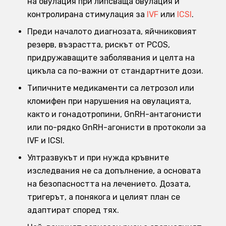
на овулация при липсваща овулация и
контролирана стимулация за
IVF
или
ICSI
.
Преди началото диагнозата, яйчниковият
резерв, възрастта, рискът от PCOS,
придружаващите заболявания и целта на
цикъла са по-важни от стандартните дози.
Типичните медикаменти са летрозол или
кломифен при нарушения на овулацията,
както и гонадотропини, GnRH-антагонисти
или по-рядко GnRH-агонисти в протоколи за
IVF и ICSI.
Ултразвукът и при нужда кръвните
изследвания не са допълнение, а основата
на безопасността на лечението. Дозата,
тригерът, а понякога и целият план се
адаптират според тях.