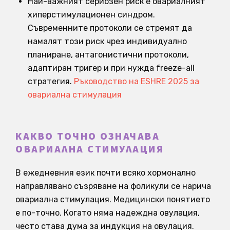
Най-важният сериозен риск е овариалният
хиперстимулационен синдром.
Съвременните протоколи се стремят да
намалят този риск чрез индивидуално
планиране, антагонистични протоколи,
адаптиран тригер и при нужда freeze-all
стратегия.
Ръководство на ESHRE 2025 за
овариална стимулация
КАКВО ТОЧНО ОЗНАЧАВА
ОВАРИАЛНА СТИМУЛАЦИЯ
В ежедневния език почти всяко хормонално
направлявано съзряване на фоликули се нарича
овариална стимулация. Медицински понятието
е по-точно. Когато няма надеждна овулация,
често става дума за индукция на овулация.