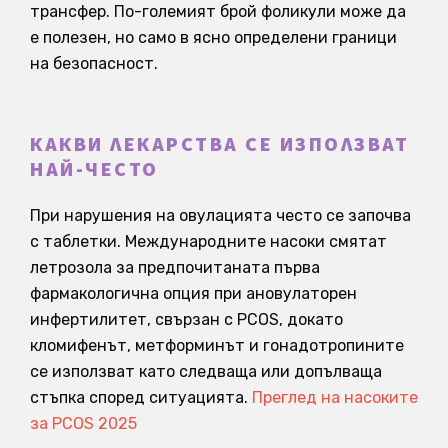
трансфер. По-големият брой фоликули може да
е полезен, но само в ясно определени граници
на безопасност.
КАКВИ ЛЕКАРСТВА СЕ ИЗПОЛЗВАТ
НАЙ-ЧЕСТО
При нарушения на овулацията често се започва
с таблетки. Международните насоки смятат
летрозола за предпочитаната първа
фармакологична опция при ановулаторен
инфертилитет, свързан с PCOS, докато
кломифенът, метформинът и гонадотропините
се използват като следваща или допълваща
стъпка според ситуацията.
Преглед на насоките
за PCOS 2025