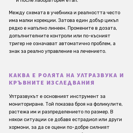
и после лабораторен етап.
Между схемата в учебника и реалността често
има малки корекции. Затова един добър цикъл
рядко е напълно линеен. Промените в дозата,
допълнителните контроли или по-късният
тригер не означават автоматично проблем, а
знак за реално управление на лечението.
КАКВА Е РОЛЯТА НА УЛТРАЗВУКА И
КРЪВНИТЕ ИЗСЛЕДВАНИЯ
Ултразвукът е основният инструмент за
мониториране. Той показва броя на фоликулите,
растежа им и разпределението по размер. В
някои ситуации се добавя естрадиол или други
хормони, за да се оцени по-добре силният