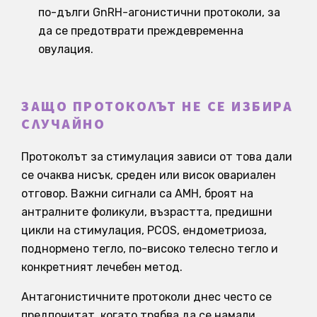
по-дълги GnRH-агонистични протоколи, за
да се предотврати преждевременна
овулация.
ЗАЩО ПРОТОКОЛЪТ НЕ СЕ ИЗБИРА
СЛУЧАЙНО
Протоколът за стимулация зависи от това дали
се очаква нисък, среден или висок овариален
отговор. Важни сигнали са AMH, броят на
антралните фоликули, възрастта, предишни
цикли на стимулация, PCOS, ендометриоза,
поднормено тегло, по-високо телесно тегло и
конкретният лечебен метод.
Антагонистичните протоколи днес често се
предпочитат, когато трябва да се намали