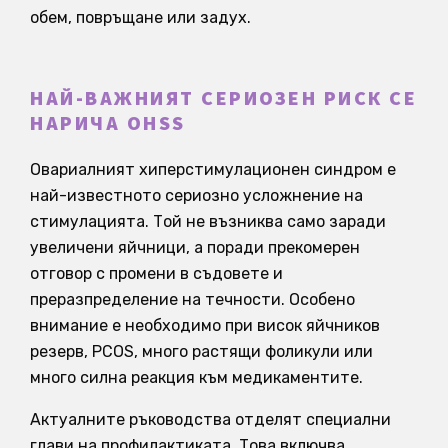
обем, повръщане или задух.
НАЙ-ВАЖНИЯТ СЕРИОЗЕН РИСК СЕ
НАРИЧА OHSS
Овариалният хиперстимулационен синдром е
най-известното сериозно усложнение на
стимулацията. Той не възниква само заради
увеличени яйчници, а поради прекомерен
отговор с промени в съдовете и
преразпределение на течности. Особено
внимание е необходимо при висок яйчников
резерв, PCOS, много растящи фоликули или
много силна реакция към медикаментите.
Актуалните ръководства отделят специални
глави на профилактиката. Това включва