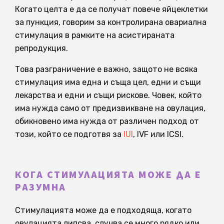
Когато целта е да се получат повече яйцеклетки
за пункция, говорим за контролирана овариална
стимулация в рамките на асистираната
репродукция.
Това разграничение е важно, защото не всяка
стимулация има една и съща цел, едни и същи
лекарства и едни и същи рискове. Човек, който
има нужда само от предизвикване на овулация,
обикновено има нужда от различен подход от
този, който се подготвя за
IUI
, IVF или ICSI.
КОГА СТИМУЛАЦИЯТА МОЖЕ ДА Е
РАЗУМНА
Стимулацията може да е подходяща, когато
овулацията липсва, случва се много рядко или