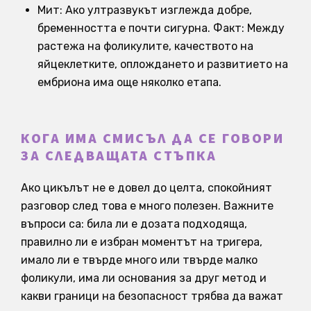
Мит: Ако ултразвукът изглежда добре,
бременността е почти сигурна. Факт: Между
растежа на фоликулите, качеството на
яйцеклетките, оплождането и развитието на
ембриона има още няколко етапа.
КОГА ИМА СМИСЪЛ ДА СЕ ГОВОРИ
ЗА СЛЕДВАЩАТА СТЪПКА
Ако цикълът не е довел до целта, спокойният
разговор след това е много полезен. Важните
въпроси са: била ли е дозата подходяща,
правилно ли е избран моментът на тригера,
имало ли е твърде много или твърде малко
фоликули, има ли основания за друг метод и
какви граници на безопасност трябва да важат