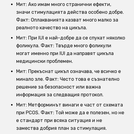
Мит: Ако имам много странични ефекти,
значи стимулацията действа особено добре.
Факт: Оплакванията казват много малко за
реалното качество на цикъла.
Мит: При IUI е най-добре да се спукат няколко
фоликула. Факт: Твърде много фоликули
могат именно при IUI да направят цикъла
медицински проблемен.
Мит: Прекъснат цикъл означава, че всичко е
минало зле. Факт: Често това е съзнателно
решение за безопасност или важна
информация за следващия протокол.
Мит: Метформинът винаги е част от схемата
при PCOS. Факт: Той може да е полезен, но не
е стандарт при всяка ситуация и не
замества добрия план за стимулация.