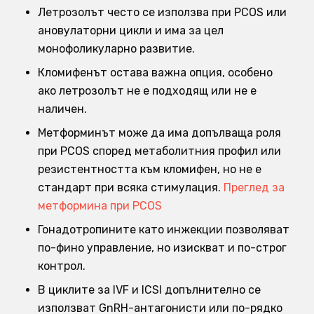
Летрозолът често се използва при PCOS или
ановулаторни цикли и има за цел
монофоликуларно развитие.
Кломифенът остава важна опция, особено
ако летрозолът не е подходящ или не е
наличен.
Метформинът може да има допълваща роля
при PCOS според метаболитния профил или
резистентността към кломифен, но не е
стандарт при всяка стимулация.
Преглед за
метформина при PCOS
Гонадотропините като инжекции позволяват
по-фино управление, но изискват и по-строг
контрол.
В циклите за IVF и ICSI допълнително се
използват GnRH-антагонисти или по-рядко