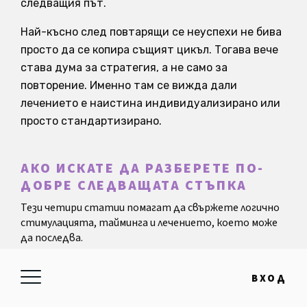
следващия път.
Най-късно след повтарящи се неуспехи не бива
просто да се копира същият цикъл. Тогава вече
става дума за стратегия, а не само за
повторение. Именно там се вижда дали
лечението е наистина индивидуализирано или
просто стандартизирано.
АКО ИСКАТЕ ДА РАЗБЕРЕТЕ ПО-
ДОБРЕ СЛЕДВАЩАТА СТЪПКА
Тези четири статии помагат да свържете логично
стимулацията, тайминга и лечението, което може
да последва.
Овулация: плодородни дни, признаци и
ВХОД
тестове
Шансът за бременност се концентрира в