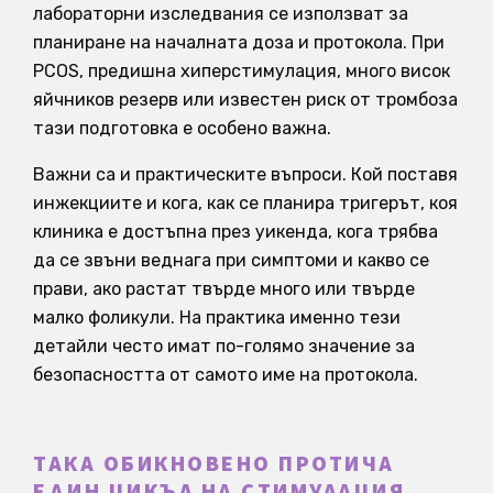
лабораторни изследвания се използват за
планиране на началната доза и протокола. При
PCOS, предишна хиперстимулация, много висок
яйчников резерв или известен риск от тромбоза
тази подготовка е особено важна.
Важни са и практическите въпроси. Кой поставя
инжекциите и кога, как се планира тригерът, коя
клиника е достъпна през уикенда, кога трябва
да се звъни веднага при симптоми и какво се
прави, ако растат твърде много или твърде
малко фоликули. На практика именно тези
детайли често имат по-голямо значение за
безопасността от самото име на протокола.
ТАКА ОБИКНОВЕНО ПРОТИЧА
ЕДИН ЦИКЪЛ НА СТИМУЛАЦИЯ