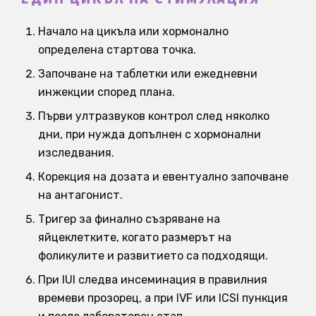
Начало на цикъла или хормонално
определена стартова точка.
Започване на таблетки или ежедневни
инжекции според плана.
Първи ултразвуков контрол след няколко
дни, при нужда допълнен с хормонални
изследвания.
Корекция на дозата и евентуално започване
на антагонист.
Тригер за финално съзряване на
яйцеклетките, когато размерът на
фоликулите и развитието са подходящи.
При IUI следва инсеминация в правилния
времеви прозорец, а при IVF или ICSI пункция