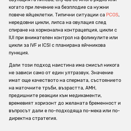
когато при лечение на безплодие са нужни
повече яйцеклетки. Типични ситуации са
PCOS
,
нередовни цикли, липса на овулация след
спиране на хормонална контрацепция, цикли с
IUI при внимателен контрол на фоликулите или
цикли за IVF и ICSI с планирана яйчникова
пункция.
Дали този подход наистина има смисъл никога
не зависи само от един ултразвук. Значение
имат още качеството на спермата, състоянието
на маточните тръби, възрастта, AMH,
предишните реакции към медикаменти,
времевият хоризонт до желаната бременност и
въпросът дали е по-подходяща по-мека или по-
директна стратегия.