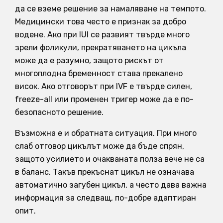
да се вземе решение за намаляване на темпото.
Медицински това често е признак за добро
водене. Ако при IUI се развият твърде много
зрели фоликули, прекратяването на цикъла
може да е разумно, защото рискът от
многоплодна бременност става прекалено
висок. Ако отговорът при IVF е твърде силен,
freeze-all или променен тригер може да е по-
безопасното решение.
Възможна е и обратната ситуация. При много
слаб отговор цикълът може да бъде спрян,
защото усилието и очакваната полза вече не са
в баланс. Такъв прекъснат цикъл не означава
автоматично загубен цикъл, а често дава важна
информация за следващ, по-добре адаптиран
опит.