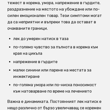
тежест в корема, умора, напрежение в гърдите,
раздразнение на мястото на убождане или по-
силен емоционален товар. Тези симптоми могат
да са неприятни и въпреки това да остават в
очакваните граници.
лек до умерен натиск в таза
по-голямо чувство за пълнота в корема към
края на цикъла
напрежение в гърдите
малки синини или парене на местата за
инжектиране
по-голяма умора или по-ниска поносимост
към натоварване по време на лечението
Важна е динамиката. Постоянният лек натиск е
нещо различно от бързо увеличаващ се коремен