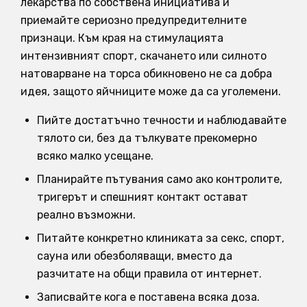
лекарства по собствена инициатива и
приемайте сериозно предупредителните
признаци. Към края на стимулацията
интензивният спорт, скачането или силното
натоварване на торса обикновено не са добра
идея, защото яйчниците може да са уголемени.
Пийте достатъчно течности и наблюдавайте
тялото си, без да тълкувате прекомерно
всяко малко усещане.
Планирайте пътувания само ако контролите,
тригерът и спешният контакт остават
реално възможни.
Питайте конкретно клиниката за секс, спорт,
сауна или обезболяващи, вместо да
разчитате на общи правила от интернет.
Записвайте кога е поставена всяка доза.