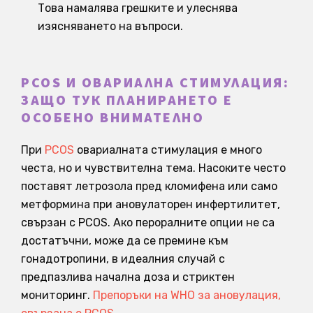
Това намалява грешките и улеснява
изясняването на въпроси.
PCOS И ОВАРИАЛНА СТИМУЛАЦИЯ:
ЗАЩО ТУК ПЛАНИРАНЕТО Е
ОСОБЕНО ВНИМАТЕЛНО
При
PCOS
овариалната стимулация е много
честа, но и чувствителна тема. Насоките често
поставят летрозола пред кломифена или само
метформина при ановулаторен инфертилитет,
свързан с PCOS. Ако пероралните опции не са
достатъчни, може да се премине към
гонадотропини, в идеалния случай с
предпазлива начална доза и стриктен
мониторинг.
Препоръки на WHO за ановулация,