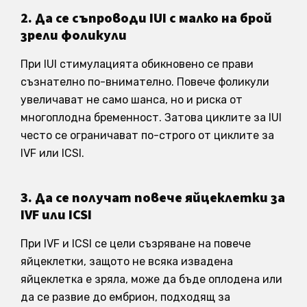
2. Да се съпроводи IUI с малко на брой
зрели фоликули
При IUI стимулацията обикновено се прави
съзнателно по-внимателно. Повече фоликули
увеличават не само шанса, но и риска от
многоплодна бременност. Затова циклите за IUI
често се ограничават по-строго от циклите за
IVF или ICSI.
3. Да се получат повече яйцеклетки за
IVF или ICSI
При IVF и ICSI се цели съзряване на повече
яйцеклетки, защото не всяка извадена
яйцеклетка е зряла, може да бъде оплодена или
да се развие до ембрион, подходящ за