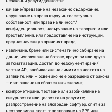
незаконни услуги/дейности;
качване/предаване на незаконно съдържание;
нарушаване на права върху интелектуална
собственост или права на личност/
конфиденциалност; насърчаване на тероризъм или
престъпления; или предоставяне на инструкции,
предназначени да причинят вреда;
извличане, бране или систематично събиране на
данни; използване на ботове, краулъри или друга
автоматизация; достъп до недокументирани/
частни API; заобикаляне на лимити за честота на
заявките; или — освен ако не е разрешено от закона
— извършване на обратен инженеринг;
компрометиране, тестване или заобикаляне на
сигурността или целостта на услугите;
разпространение на зловреден софтуер; опити за
неоторизиран достъп; подправяне на GPS или