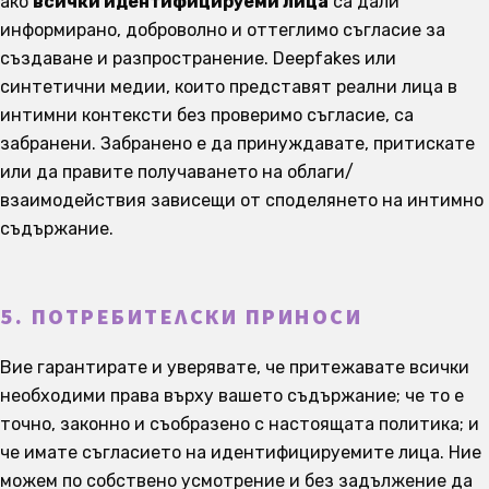
ако
всички идентифицируеми лица
са дали
информирано, доброволно и оттеглимо съгласие за
създаване и разпространение. Deepfakes или
синтетични медии, които представят реални лица в
интимни контексти без проверимо съгласие, са
забранени. Забранено е да принуждавате, притискате
или да правите получаването на облаги/
взаимодействия зависещи от споделянето на интимно
съдържание.
5. ПОТРЕБИТЕЛСКИ ПРИНОСИ
Вие гарантирате и уверявате, че притежавате всички
необходими права върху вашето съдържание; че то е
точно, законно и съобразено с настоящата политика; и
че имате съгласието на идентифицируемите лица. Ние
можем по собствено усмотрение и без задължение да