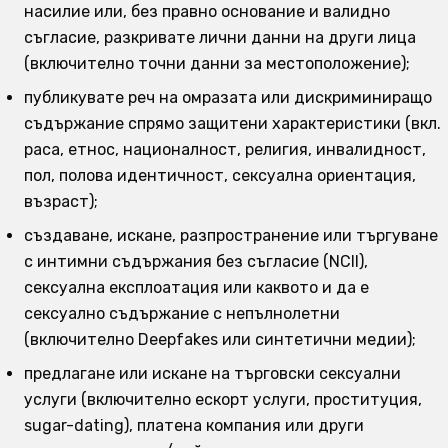
насилие или, без правно основание и валидно
съгласие, разкривате лични данни на други лица
(включително точни данни за местоположение);
публикувате реч на омразата или дискриминиращо
съдържание спрямо защитени характеристики (вкл.
раса, етнос, националност, религия, инвалидност,
пол, полова идентичност, сексуална ориентация,
възраст);
създаване, искане, разпространение или търгуване
с интимни съдържания без съгласие (NCII),
сексуална експлоатация или каквото и да е
сексуално съдържание с непълнолетни
(включително Deepfakes или синтетични медии);
предлагане или искане на търговски сексуални
услуги (включително ескорт услуги, проституция,
sugar-dating), платена компания или други