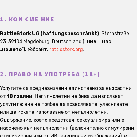
1. КОИ СМЕ НИЕ
RattleStork UG (haftungsbeschränkt)
, Sternstraße
23, 39104 Magdeburg, Deutschland („
ние
“, „
нас
“,
„
нашето
“). Уебсайт:
rattlestork.org
.
2. ПРАВО НА УПОТРЕБА (18+)
Услугите са предназначени единствено за възрастни
от
18 години
. Непълнолетни не бива да използват
услугите; вие не трябва да позволявате, улеснявате
или да искате използване от непълнолетни.
Съдържание, което представя, сексуализира или е
насочено към непълнолетни (включително симулирани,
стилизирани или от ИИ генерирани изображения), е