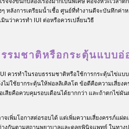
เร็จจึงขึ้นกับสองเรื่องมากเป็นพิเศษ คือจังหวะเวลา
ริงๆ หลังการเตรียมน้ำเชื้อ ศูนย์ที่ทำงานดีจะบันทึกค่า
เมินว่าควรทำ IUI ต่อหรือควรเปลี่ยนวิธี
รรมชาติหรือกระตุ้นแบบอ่
อ IUI ควรทำในรอบธรรมชาติหรือใช้การกระตุ้นไข่แบบ
ม่ใช้ยากระตุ้นให้ฟอลลิเคิลโต ข้อดีคือความเสี่ยง
ข้อเสียคือควบคุมรอบเดือนได้ยากกว่า และถ้าตกไข่ผ
จเพิ่มโอกาสต่อรอบได้ แต่เพิ่มความเสี่ยงครรภ์แฝด
่างกันตามสถานพยาบาลและดุลยพินิจแพทย์ ในทางปฏิบั