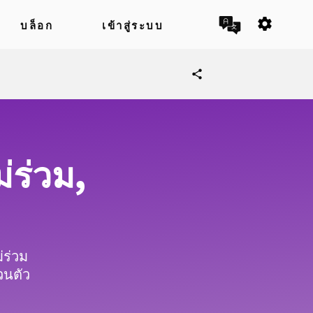
settings
บล็อก
เข้าสู่ระบบ
share
ม่ร่วม,
่ร่วม
วนตัว