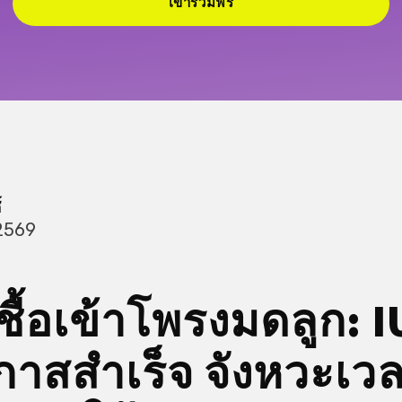
เข้าร่วมฟรี
์
2569
ื้อเข้าโพรงมดลูก: IU
าสสำเร็จ จังหวะเว