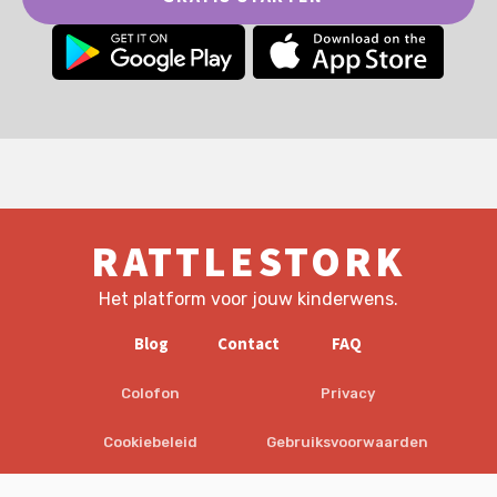
RATTLESTORK
Het platform voor jouw kinderwens.
Blog
Contact
FAQ
Colofon
Privacy
Cookiebeleid
Gebruiksvoorwaarden
EULA
Disclaimer