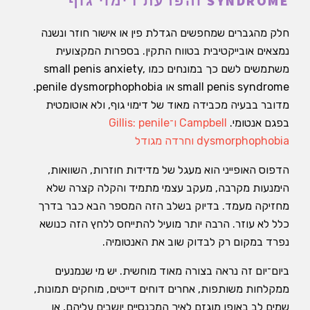
SYNDROME והפרעת דימוי גוף
חלק מהגברים שמחפשים הגדלת פין או אישור חוזר ונשנה
נמצאים אובייקטיבית בטווח התקין. בספרות המקצועית
משתמשים לשם כך במונחים כמו small penis anxiety,
small penis syndrome או penile dysmorphophobia.
מדובר בבעיה מכבידה מאוד של דימוי גוף, ולא אוטומטית
בפגם אנטומי.
Campbell ו־Gillis: penile
dysmorphophobia וחרדה מגודל
הדפוס האופייני הוא מעגל של מדידות חוזרות, השוואות,
הימנעות מקרבה, מעקב עצמי מתמיד והקלה קצרה שלא
מחזיקה מעמד. בדיוק בשלב הזה המספר הבא כבר בדרך
כלל לא עוזר. הרבה יותר מועיל להתייחס ללחץ הזה כנושא
נפרד במקום רק לבדוק שוב את האנטומיה.
ביום־יום זה נראה בצורה מאוד מוחשית. יש מי שנמנעים
ממקלחות משותפות, אחרים דוחים דייטים, מוחקים תמונות,
שמים לב באופן מוגזם לאיך המכנסיים יושבים עליהם, או