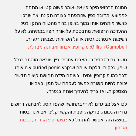
המונח הרפואי מיקרופין אינו אומר פשוט קטן או מתחת
לממוצע. מדובר בפין שהתפתח בצורה תקינה, אך אורכו
כאשר מותחים אותו נמוך באופן ברור מהטווח התקין לגיל.
ההערכה הרפואית מתבססת על אורך הפין במתיחה, לא על
רשימות אינטרנט גסות או על השוואות עצמיות רגעיות.
Campbell ו־Gillis: מיקרופין, אבחון ואבחנה מבדלת
חשוב גם להבדיל בין מצבים אחרים. פין שנראה מוסתר בגלל
שומן, צלקות, דלקת או מה שנקרא buried penis אינו אותו
דבר כמו מיקרופין אמיתי. באותה מידה תחושת קיצור חדשה
יכולה להיות קשורה למשל לעקמת של הפין, כאב או
הצטלקות, ואז צריך להעריך אותה בנפרד.
לכן אצל מבוגרים לא די בתחושה שהפין קטן. לאבחנה דרושים
מדידה נכונה, בדיקה גופנית והקשר קליני. אם אינך בטוח
בנושא הזה, אפשר להתחיל כאן:
מיקרופין: הגדרה, סיבות
ואבחון