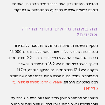
המדידה נעשתה נכון, האם בכלל קיימים תסמינים, והאם יש
סימנים רפואיים אמיתיים להפרעה בהתפתחות או בתפקוד.
מה באמת מראים נתוני מדידה
אמינים?
הסקירה השיטתית המוכרת ביותר, שהתבססה על מדידות
סטנדרטיות שבוצעו על ידי צוות רפואי, כללה יותר מ־15,000
גברים. שם האורך הממוצע במצב רפוי היה כ־9.2 סנטימטרים,
האורך במצב רפוי ומתוח היה 13.2 סנטימטרים, והאורך
בזקפה היה 13.1 סנטימטרים. גם ההיקף בזקפה, כ־11.7
סנטימטרים, נמצא בטווח הרבה פחות דרמטי ממה שמיתוסים
רבים באינטרנט מרמזים.
Veale ואחרים: סקירה שיטתית על
גודל הפין
חשוב יותר ממספר ממוצע בודד הוא טווח הפיזור. נורמלי לא
אומר שכולם נראים כמעט אותו דבר. יש פינים שנראים קטנים