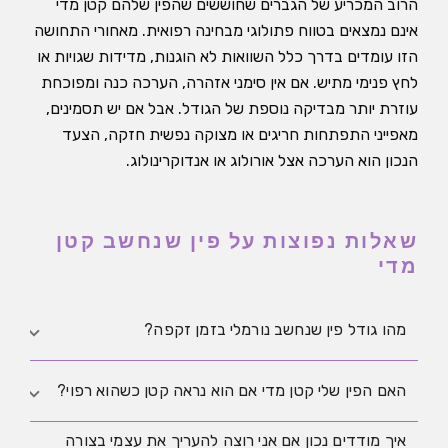
הרוב המכריע של הגברים שחוששים שהפין שלהם קטן מדי
אינם נמצאים בטווח פתולוגי מבחינה רפואית. מאחורי התחושה
הזו עומדים בדרך כלל השוואות לא הוגנות, מדידות שגויות או
לחץ פנימי מתיש. אם אין סימני אזהרה, הערכה כנה ומפוכחת
עוזרת יותר מבדיקה נוספת של הגודל. אבל אם יש תסמינים,
מאפייני התפתחות חריגים או מצוקה נפשית חזקה, הצעד
הנכון הוא הערכה אצל אורולוג או אנדוקרינולוג.
שאלות נפוצות על פין שנחשב קטן
מדי
מהו גודל פין שנחשב נורמלי בזמן זקפה?
בסקירה שיטתית גדולה, האורך הממוצע בזקפה היה כ־13.1
האם הפין שלי קטן מדי אם הוא נראה קטן כשהוא רפוי?
סנטימטרים. אבל חשוב עוד יותר לדעת שיש טווח פיזור
איך מודדים נכון אם אני רוצה להעריך את עצמי בצורה
תקין, ולא כולם צריכים להיות קרובים לממוצע. להערכה