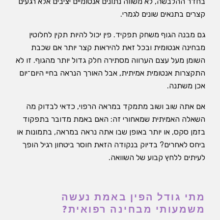
בחדר ההלבשה, לא משווה נתונים אנטומיים יציבים אלא רגעים
קצרים בתנאים שונים לגמרי.
גם מבנה הגוף משחק תפקיד. פין יכול להיות תקין לחלוטין
מבחינה אנטומית ובכל זאת להיראות קצר יותר אם שכבת
השומן מעל עצם הערווה מסתירה חלק גדול יותר מהגוף. זו לא
התקצרות אנטומית אמיתית, אבל האורך הנראה בחיי היום־יום
אכן משתנה.
אם אתה שוב ושוב מתמקד במראה הרפוי, כדאי לבדוק מה
השאלה האמיתית שמאחורי זה: האם באמת מדובר בתפקוד
בזמן סקס, או יותר באופן שבו אתה נראה במראה, בתמונות או
ביחס לאחרים? בדיוק בנקודה הזאת חוסר ביטחון רגיל הופך
לעיתים ללחץ קבוע של השוואה.
מתי גודל הפין באמת נעשה
משמעותי מבחינה רפואית?