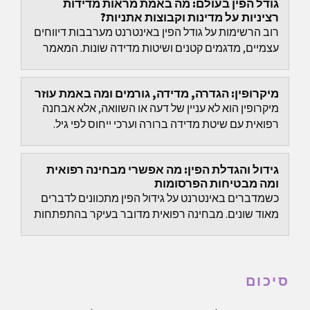
גודל הפין בעולם: מה באמת מראות מדידות
רציניות על מדינות וקבוצות אתניות?
רוב הרשימות על גודל הפין באינטרנט מערבבות דיווחים
עצמיים, מדגמים קטנים ושיטות מדידה שונות. המאמר
הזה מתבסס רק על מחקרים שפורסמו ומפריד בין
נתוני...
מיקרופין: הגדרה, מדידה, גורמים ומה באמת עוזר
מיקרופין הוא לא עניין של דעה או השוואה, אלא אבחנה
רפואית עם שיטת מדידה ברורה וערכי ייחוס לפי גיל.
גידול והגדלת הפין: מה אפשרי מבחינה רפואית
ומה מבטיחות הפרסומות
כשמדברים באינטרנט על גידול הפין מתכוונים לדברים
מאוד שונים. מבחינה רפואית מדובר בעיקר בהתפתחות
בילדות ובגיל ההתבגרות. בבגרות, בדרך כלל לא צפוי
גידול...
סיכום