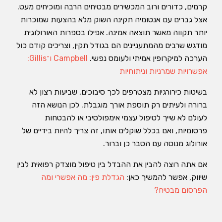
קרמים, כדורים ורוב המכשירים מבטיחים הרבה ומוכיחים מעט.
אצל גברים עם אנטומיה תקינה השוק מלא בהצעות שמוכרות
יותר תקווה מאשר תוצאה אמינה. אפילו בספרות האורולוגית
מודגש שרבים מהמתעניינים הם בגודל תקין, וצריכים קודם כול
הערכה למיקרופין אמיתי ולעומס נפשי.
Campbell ו־Gillis:
אפשרויות שמרניות וניתוחיות
בשיטות כירורגיות מצטרפים לכך סיבוכים, שביעות רצון לא
ברורה ולעיתים רק תוספת אורך מוגבלת. לכן הנושא הזה
לעולם לא שייך לטיפול עצמי אימפולסיבי או להבטחות
פרסומיות, ואם בכלל שוקלים אותו, זה צריך להיות בידיים של
אורולוג מנוסה עם הסבר כן וברור.
אם אתה רוצה להבין את ההבדל בין טיפול מוצדק רפואית לבין
שיווק, אפשר להמשיך כאן:
הגדלת פין: מה אפשרי ומה
הפרסום מבטיח?