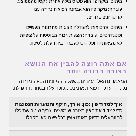
מיתוס: מיקרופין הוא פשוט מילה אחרת לקטן מהממוצע.
עובדה: מיקרופין הוא אבחנה רפואית נדירה עם
קריטריונים ברורים.
מיתוס: פרסומות להגדלה מציגות פתרונות מעשיים
וסטנדרטיים. עובדה: הצעות רבות מבוססות על ציפיות
לא מציאותיות ועל יחס לא ברור בין תועלת לסיכון.
אם אתה רוצה להבין את הנושא
בצורה ברורה יותר
המאמרים האלה עוזרים בשאלה ההגיונית הבאה: מדידה
נכונה, הערכה רפואית או מבט מפוכח על הבטחות ההגדלה.
איך למדוד פין נכון: אורך, היקף והטעויות הנפוצות
כדי למדוד את הפין בצורה שימושית, צריך שיטה שתוכלו
לחזור עליה בדיוק באותו אופן בכל פעם. כאן תקבלו
הוראות ברורות למדידת אורך והיקף, תבינו מהו האורך...