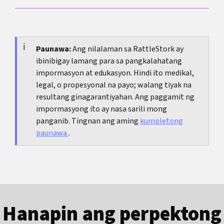
nitong kalagayan at maaari itong mangyari kahit
hindi nagpapasuso, bagaman mas napapansin ito
Hindi, kung banayad ang mga sintomas at unti-
kapag nagpapasuso.
unting gumagaan, madalas sapat na ang init,
pahinga, at walang laman na pantog. Pero kung
Paunawa:
Ang nilalaman sa RattleStork ay
ibinibigay lamang para sa pangkalahatang
hindi ka makatulog, makapagpasuso, o halos
impormasyon at edukasyon. Hindi ito medikal,
hindi makagalaw nang komportable,
legal, o propesyonal na payo; walang tiyak na
makakatulong ang pagkontrol sa sakit.
resultang ginagarantiyahan. Ang paggamit ng
impormasyong ito ay nasa sarili mong
panganib. Tingnan ang aming
kumpletong
paunawa
.
Hanapin ang perpektong