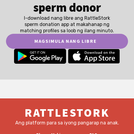
sperm donor
I-download nang libre ang RattleStork
sperm donation app at makahanap ng
matching profiles sa loob ng ilang minuto.
MAGSIMULA NANG LIBRE
RATTLESTORK
Ang platform para sa iyong pangarap na anak.