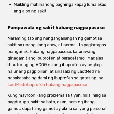
Maikling mahinahong paghinga kapag lumalakas
ang alon ng sakit
Pampawala ng sakit habang nagpapasuso
Maraming tao ang nangangailangan ng gamot sa
sakit sa unang ilang araw, at normal ito pagkatapos
manganak. Habang nagpapasuso, karaniwang
ginagamit ang ibuprofen at paracetamol. Madalas
itinuturing ng ACOG na ang ibuprofen ay angkop
na unang pagpipilian, at sinasabi ng LactMed na
napakababa ng dami ng ibuprofen sa gatas ng ina.
LactMed: ibuprofen habang nagpapasuso
Kung mayroon kang problema sa tiyan, hika, hilig sa
pagdurugo, sakit sa bato, o umiinom ng ibang
gamot, dapat ang gamot ay akma sa iyong personal