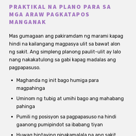
PRAKTIKAL NA PLANO PARA SA
MGA ARAW PAGKATAPOS
MANGANAK
Mas gumagaan ang pakiramdam ng marami kapag
hindi na kailangang magpasya ulit sa bawat alon
ng sakit. Ang simpleng planong paulit-ulit ay lalo
nang nakakatulong sa gabi kapag madalas ang
pagpapasuso.
Maghanda ng init bago humiga para
magpahinga
Uminom ng tubig at umihi bago ang mahabang
pahinga
Pumili ng posisyon sa pagpapasuso na hindi
gaanong pumipindot sa ibabang tiyan
Huwag hintaying pinakamalala na ang sakit