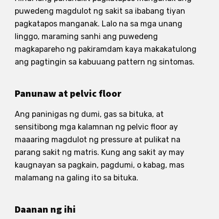
puwedeng magdulot ng sakit sa ibabang tiyan
pagkatapos manganak. Lalo na sa mga unang
linggo, maraming sanhi ang puwedeng
magkapareho ng pakiramdam kaya makakatulong
ang pagtingin sa kabuuang pattern ng sintomas.
Panunaw at pelvic floor
Ang paninigas ng dumi, gas sa bituka, at
sensitibong mga kalamnan ng pelvic floor ay
maaaring magdulot ng pressure at pulikat na
parang sakit ng matris. Kung ang sakit ay may
kaugnayan sa pagkain, pagdumi, o kabag, mas
malamang na galing ito sa bituka.
Daanan ng ihi