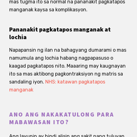
mas tugma ito sa normal na pananakit pagkatapos
manganak kaysa sa komplikasyon.
Pananakit pagkatapos manganak at
lochia
Napapansin ng ilan na bahagyang dumarami o mas
namumula ang lochia habang nagpapasuso o
kaagad pagkatapos nito. Maaaring may kaugnayan
ito sa mas aktibong pagkontraksiyon ng matris sa
sandaling iyon.
NHS: katawan pagkatapos
manganak
ANO ANG NAKAKATULONG PARA
MABAWASAN ITO?
Ang layunin ay hindi alisin ang sakit nang tuluyan,