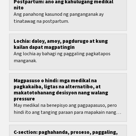
Postpartum: ano ang kahulugang medikal
nito
Ang panahong kasunod ng panganganak ay
tinatawag na postpartum.
Lochia: daloy, amoy, pagdurugo at kung
kailan dapat magpatingin
Ang lochia ay bahagi ng paggaling pagkatapos
manganak.
Magpasuso o hindi: mga medikal na
pagkakaiba, ligtas na alternatibo, at
makatotohanang desisyon nang walang
pressure
May medikal na benepisyo ang pagpapasuso, pero
hindi ito ang tanging paraan para mapakain nang
maayos ang isang sanggol.
C-section: paghahanda, proseso, paggaling,