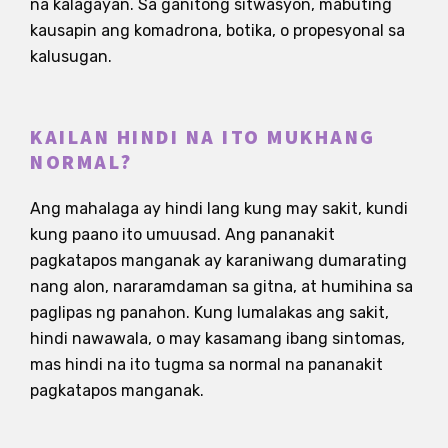
na kalagayan. Sa ganitong sitwasyon, mabuting
kausapin ang komadrona, botika, o propesyonal sa
kalusugan.
KAILAN HINDI NA ITO MUKHANG
NORMAL?
Ang mahalaga ay hindi lang kung may sakit, kundi
kung paano ito umuusad. Ang pananakit
pagkatapos manganak ay karaniwang dumarating
nang alon, nararamdaman sa gitna, at humihina sa
paglipas ng panahon. Kung lumalakas ang sakit,
hindi nawawala, o may kasamang ibang sintomas,
mas hindi na ito tugma sa normal na pananakit
pagkatapos manganak.