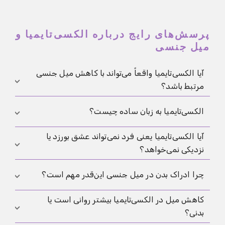
پرسش‌های رایج درباره الکسی‌تایمیا و
میل جنسی
آیا الکسی‌تایمیا واقعاً می‌تواند با کاهش میل جنسی
مرتبط باشد؟
بله، چنین ارتباطی ممکن است وجود داشته باشد. اما
الکسی‌تایمیا به زبان ساده چیست؟
پژوهش‌ها بیشتر به پیوندی گسترده‌تر با فاصله جنسی،
آیا الکسی‌تایمیا یعنی فرد نمی‌تواند عشق بورزد یا
رضایت جنسی کمتر و چندین حوزه از عملکرد جنسی اشاره
الکسی‌تایمیا در اصل یعنی تشخیص احساسات، بیان آن‌ها
نزدیکی نمی‌خواهد؟
می‌کنند تا به یک معادله ساده که الکسی‌تایمیا را معادل از
با کلمات و تمایز دادنشان از حالت‌های بدنی دشوارتر
دست رفتن میل بداند.
باشد. این فقط به معنای سردی عاطفی نیست و الزاماً به
نه. بسیاری از افراد با ویژگی‌های الکسی‌تایمیک خواهان
چرا ادراک بدن در میل جنسی این‌قدر مهم است؟
معنی بیماری هم نیست.
صمیمیت و دلبستگی هستند، اما در نام‌گذاری یا بیان
کاهش میل در الکسی‌تایمیا بیشتر روانی است یا
روشن وضعیت درونی خود دشواری دارند. این می‌تواند
چون میل و برانگیختگی جنسی به‌طور نزدیک با نشانه‌های
بدنی؟
نزدیکی را سخت‌تر کند، اما آن را ناممکن نمی‌کند.
درونی بدن گره خورده‌اند. اگر حس کردن یا خواندن این