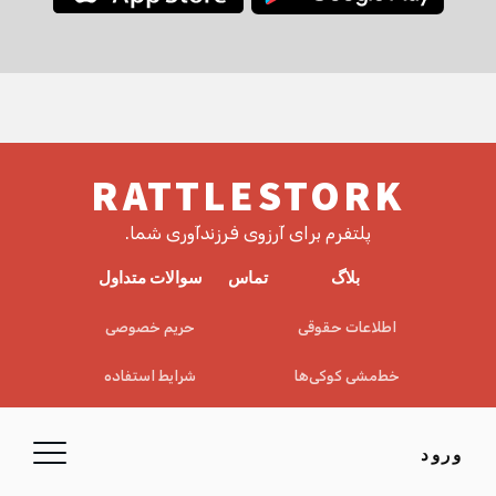
RATTLESTORK
پلتفرم برای آرزوی فرزندآوری شما.
بلاگ
تماس
سوالات متداول
اطلاعات حقوقی
حریم خصوصی
خط‌مشی کوکی‌ها
شرایط استفاده
EULA
سلب مسئولیت
ورود
© 2026 RattleStork UG