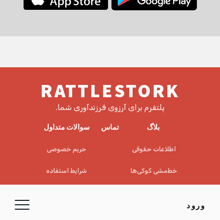
RATTLESTORK
پلتفرم برای آرزوی فرزندآوری شما.
بلاگ
تماس
سوالات متداول
اطلاعات حقوقی
حریم خصوصی
خط‌مشی کوکی‌ها
شرایط استفاده
EULA
سلب مسئولیت
ورود
© 2026 RattleStork UG