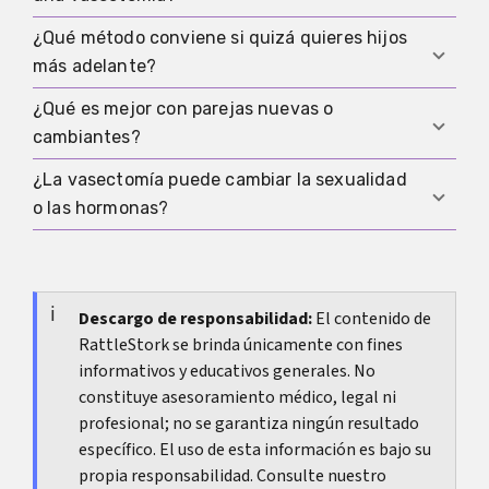
frente a ITS importa o mientras el seguimiento
todavía no ha confirmado el resultado. Para
¿Qué método conviene si quizá quieres hijos
A veces sí, pero nunca como garantía. Las
prevenir embarazo solamente, no hacen falta
más adelante?
opciones incluyen la reversión o tratamientos de
una vez que la vasectomía ha sido confirmada
fertilidad como la obtención de espermatozoides
¿Qué es mejor con parejas nuevas o
como eficaz, pero para protección frente a
En ese caso, el preservativo suele ser la opción
seguida de tratamiento. Por eso la decisión debe
cambiantes?
infecciones sí.
más flexible. Solo deberías elegir vasectomía si
tomarse con cuidado.
realmente estás cómodo con esa dirección
¿La vasectomía puede cambiar la sexualidad
En esas situaciones, el preservativo suele ser la
permanente.
o las hormonas?
mejor base porque también ayuda a proteger
frente a muchas infecciones y está disponible de
La vasectomía interrumpe el conducto
inmediato.
deferente, no la producción hormonal. No es un
tratamiento hormonal y no cambia directamente
Descargo de responsabilidad:
El contenido de
RattleStork se brinda únicamente con fines
la regulación hormonal masculina.
informativos y educativos generales. No
constituye asesoramiento médico, legal ni
profesional; no se garantiza ningún resultado
específico. El uso de esta información es bajo su
propia responsabilidad. Consulte nuestro