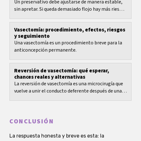
Un preservativo debe ajustarse de manera estable,
sin apretar. Si queda demasiado flojo hay más riesgo
de que se desplace o se salga. Si queda muy...
Vasectomía: procedimiento, efectos, riesgos
y seguimiento
Una vasectomía es un procedimiento breve para la
anticoncepción permanente.
Reversión de vasectomía: qué esperar,
chances reales y alternativas
La reversión de vasectomía es una microcirugía que
vuelve a unir el conducto deferente después de una
vasectomía.
CONCLUSIÓN
La respuesta honesta y breve es esta: la