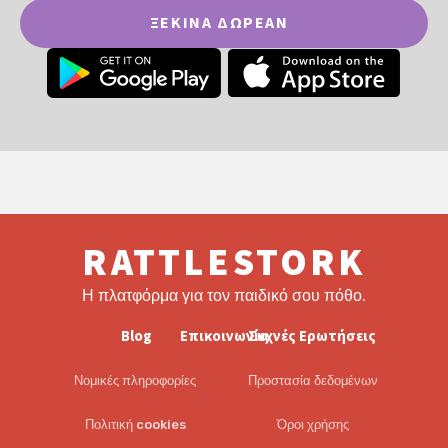
ΞΕΚΊΝΑ ΔΩΡΕΆΝ
RATTLESTORK
Η πλατφόρμα για τον παιδικό σου πόθο.
Blog
Επικοινωνία
Συχνές Ερωτήσεις
Νομικές πληροφορίες
Προστασία δεδομένων
Πολιτική cookies
Όροι χρήσης