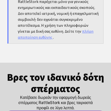
RattleStork παρέχεται μόνο για γενικούς
προβλήματα. Αυτό δεν σημαίνει ότι θα συμβεί κάτι
που πρέπει να παρακολουθείτε μετά τον τοκετό
ενημερωτικούς και εκπαιδευτικούς σκοπούς.
σίγουρα, αλλά δείχνει γιατί η πίεση και η
Δεν αποτελεί ιατρική, νομική ή επαγγελματική
παρακολούθηση πρέπει να λαμβάνονται σοβαρά
συμβουλή· δεν εγγυάται συγκεκριμένο
υπόψη και μετά τη λοχεία.
ACOG: Αντιμετώπιση της
αποτέλεσμα. Η χρήση των πληροφοριών
υψηλής αρτηριακής πίεσης
γίνεται με δική σας ευθύνη. Δείτε την
πλήρη
αποποίηση ευθύνης
.
Βρες τον ιδανικό δότη
σπέρματος
Κατέβασε δωρεάν την εφαρμογή δωρεάς
σπέρματος RattleStork και βρες ταιριαστά
προφίλ σε λίγα λεπτά.