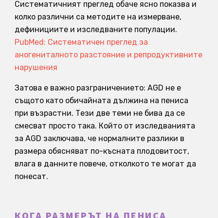
Систематичният преглед обаче ясно показва и
колко различни са методите на измерване,
дефинициите и изследваните популации.
PubMed: Систематичен преглед за
аногениталното разстояние и репродуктивните
нарушения
Затова е важно разграничението: AGD не е
същото като обичайната дължина на пениса
при възрастни. Тези две теми не бива да се
смесват просто така. Който от изследванията
за AGD заключава, че нормалните разлики в
размера обясняват по-късната плодовитост,
влага в данните повече, отколкото те могат да
понесат.
КОГА РАЗМЕРЪТ НА ПЕНИСА