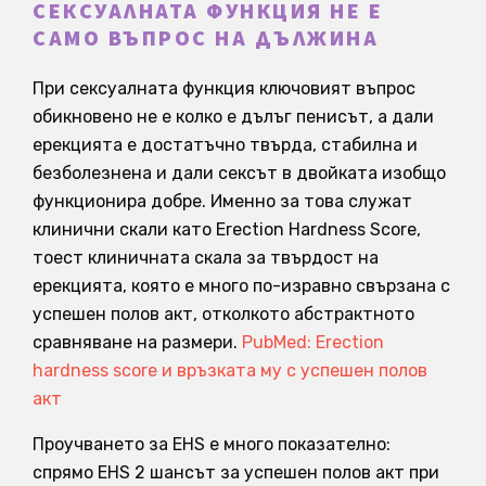
СЕКСУАЛНАТА ФУНКЦИЯ НЕ Е
САМО ВЪПРОС НА ДЪЛЖИНА
При сексуалната функция ключовият въпрос
обикновено не е колко е дълъг пенисът, а дали
ерекцията е достатъчно твърда, стабилна и
безболезнена и дали сексът в двойката изобщо
функционира добре. Именно за това служат
клинични скали като Erection Hardness Score,
тоест клиничната скала за твърдост на
ерекцията, която е много по-изравно свързана с
успешен полов акт, отколкото абстрактното
сравняване на размери.
PubMed: Erection
hardness score и връзката му с успешен полов
акт
Проучването за EHS е много показателно:
спрямо EHS 2 шансът за успешен полов акт при