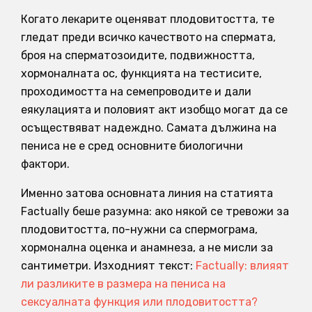
Когато лекарите оценяват плодовитостта, те
гледат преди всичко качеството на спермата,
броя на сперматозоидите, подвижността,
хормоналната ос, функцията на тестисите,
проходимостта на семепроводите и дали
еякулацията и половият акт изобщо могат да се
осъществяват надеждно. Самата дължина на
пениса не е сред основните биологични
фактори.
Именно затова основната линия на статията
Factually беше разумна: ако някой се тревожи за
плодовитостта, по-нужни са спермограма,
хормонална оценка и анамнеза, а не мисли за
сантиметри. Изходният текст:
Factually: влияят
ли разликите в размера на пениса на
сексуалната функция или плодовитостта?