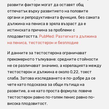
развити фактори могат да оставят общ
отпечатък върху развитието на половите
органи и репродуктивната функция, без самата
дължина на пениса в зряла възраст да е
истинската причина за проблеми с
плодовитостта.
PubMed: Разтегната дължина
на пениса, тестостерон и безплодие
И данните за тестостерона ограничават
прекомерното тълкуване: средните стойности
не се различават значимо, а корелацията между
тестостерон и дължина е около 0,22, тоест
слаба. Затова изследването е по-добре да се
чете като подсказка за общи пътища на
развитие, а не като проста формула: повече
тестостерон равно по-голям пенис равно по-
висока плодовитост.