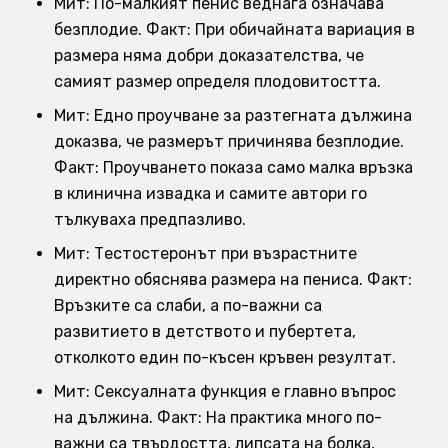
Мит: По-малкият пенис веднага означава
безплодие. Факт: При обичайната вариация в
размера няма добри доказателства, че
самият размер определя плодовитостта.
Мит: Едно проучване за разтегната дължина
доказва, че размерът причинява безплодие.
Факт: Проучването показа само малка връзка
в клинична извадка и самите автори го
тълкуваха предпазливо.
Мит: Тестостеронът при възрастните
директно обяснява размера на пениса. Факт:
Връзките са слаби, а по-важни са
развитието в детството и пубертета,
отколкото един по-късен кръвен резултат.
Мит: Сексуалната функция е главно въпрос
на дължина. Факт: На практика много по-
важни са твърдостта, липсата на болка,