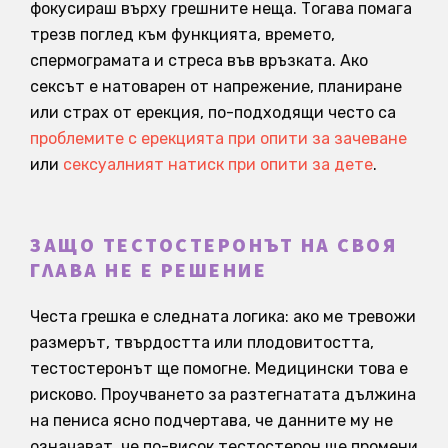
фокусираш върху грешните неща. Тогава помага
трезв поглед към функцията, времето,
спермограмата и стреса във връзката. Ако
сексът е натоварен от напрежение, планиране
или страх от ерекция, по-подходящи често са
проблемите с ерекцията при опити за зачеване
или
сексуалният натиск при опити за дете
.
ЗАЩО ТЕСТОСТЕРОНЪТ НА СВОЯ
ГЛАВА НЕ Е РЕШЕНИЕ
Честа грешка е следната логика: ако ме тревожи
размерът, твърдостта или плодовитостта,
тестостеронът ще помогне. Медицински това е
рисково. Проучването за разтегнатата дължина
на пениса ясно подчертава, че данните му не
означават, че по-висок тестостерон ще промени