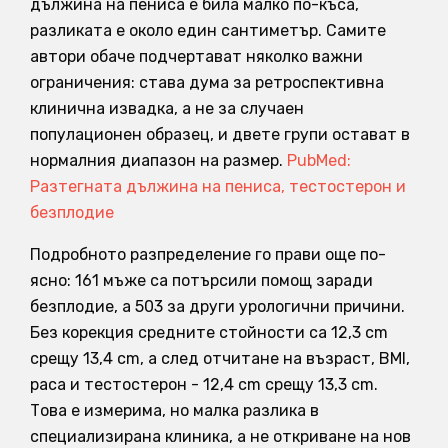
дължина на пениса е била малко по-къса,
разликата е около един сантиметър. Самите
автори обаче подчертават няколко важни
ограничения: става дума за ретроспективна
клинична извадка, а не за случаен
популационен образец, и двете групи остават в
нормалния диапазон на размер.
PubMed:
Разтегната дължина на пениса, тестостерон и
безплодие
Подробното разпределение го прави още по-
ясно: 161 мъже са потърсили помощ заради
безплодие, а 503 за други урологични причини.
Без корекция средните стойности са 12,3 cm
срещу 13,4 cm, а след отчитане на възраст, BMI,
раса и тестостерон - 12,4 cm срещу 13,3 cm.
Това е измерима, но малка разлика в
специализирана клиника, а не откриване на нов