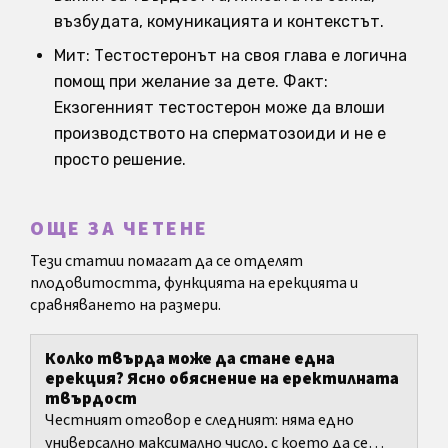
възбудата, комуникацията и контекстът.
Мит: Тестостеронът на своя глава е логична
помощ при желание за дете. Факт:
Екзогенният тестостерон може да влоши
производството на сперматозоиди и не е
просто решение.
ОЩЕ ЗА ЧЕТЕНЕ
Тези статии помагат да се отделят
плодовитостта, функцията на ерекцията и
сравняването на размери.
Колко твърда може да стане една
ерекция? Ясно обяснение на еректилната
твърдост
Честният отговор е следният: няма едно
универсално максимално число, с което да се