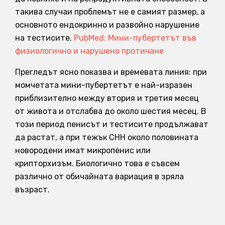
такива случаи проблемът не е самият размер, а
основното ендокринно и развойно нарушение
на тестисите.
PubMed: Мини-пубертетът във
физиологично и нарушено протичане
Прегледът ясно показва и времевата линия: при
момчетата мини-пубертетът е най-изразен
приблизително между втория и третия месец
от живота и отслабва до около шестия месец. В
този период пенисът и тестисите продължават
да растат, а при тежък CHH около половината
новородени имат микропенис или
крипторхизъм. Биологично това е съвсем
различно от обичайната вариация в зряла
възраст.