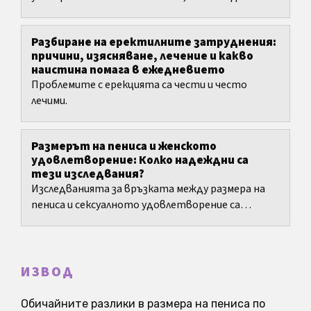
опише еректилната твърдост при всички хора.
Разбиране на еректилните затруднения:
причини, изясняване, лечение и какво
наистина помага в ежедневието
Проблемите с ерекцията са чести и често
лечими.
Размерът на пениса и женското
удовлетворение: Колко надеждни са
тези изследвания?
Изследванията за връзката между размера на
пениса и сексуалното удовлетворение са
методологично по-слаби, отколкото често
внушават интернет...
ИЗВОД
Обичайните разлики в размера на пениса по