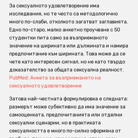
За сексуалното удовлетворение има
изследвания, но те често са методологично
много по-слаби, отколкото загатват заглавията.
Едно по-старо, малко анкетно проучване с 50
студентки пита само за възприеманото
значение на ширината или дължината и намира
предпочитание към ширината. Това може да се
чете като интересен сигнал, но не като твърдо
доказателство за общата сексуална реалност.
PubMed: Анкета за възприемането на
сексуалното удовлетворение
Затова най-честната формулировка е следната:
размерът може субективно да има значение за
самооценката, предпочитанията или отделни
сексуални сценарии, но в практиката
сексуалността е много по-силно оформяна от