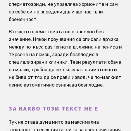
сперматозоиди, не управлява хормоните и сам
по себе си не определя дали ще настъпи
бременност.
В същото време темата не е напълно без
значение. Някои проучвания са описали връзка
между по-къса разтегната дължина на пениса и
търсене на помощ заради безплодие в
специализирани клиники. Тези резултати обаче
са малки, трябва да се тълкуват внимателно и
не бива от тях да се прави извод, че по-малкият
пенис автоматично означава безплодие.
ЗА КАКВО ТОЗИ ТЕКСТ НЕ Е
Тук не става дума нито за максимална
твърдост на ерекцията, нито за предпочитания,