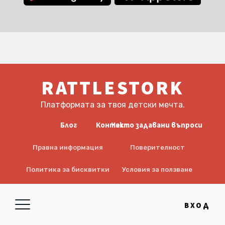
RATTLESTORK
Платформата за твоя детски мечта.
Блог
Контакт
Често задавани въпроси
Правна информация
Поверителност
Политика за бисквитки
Условия за ползване
EULA
Отказ от отговорност
ВХОД
© 2026 RattleStork UG