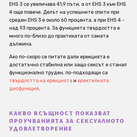
EHS 3 се увеличава 41,9 пъти, а от EHS 3 към EHS
4 още повече. Делът на успешните опити при
среден EHS 3 е около 60 процента, а при EHS 4 -
над 93 процента. За функцията твърдостта е
много по-близо до практиката от самата
дължина.
Ако по-скоро се питате дали ерекцията е
достатъчно стабилна или защо сексът е станал
функционално труден, по-подходящи са
твърдостта на ерекцията
и
еректилната
дисфункция
.
КАКВО ВСЪЩНОСТ ПОКАЗВАТ
ПРОУЧВАНИЯТА ЗА СЕКСУАЛНОТО
УДОВЛЕТВОРЕНИЕ