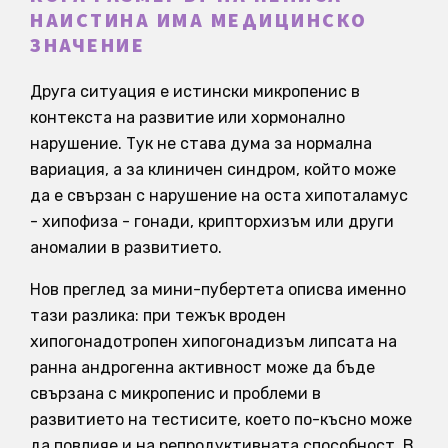
НАИСТИНА ИМА МЕДИЦИНСКО
ЗНАЧЕНИЕ
Друга ситуация е истински микропенис в
контекста на развитие или хормонално
нарушение. Тук не става дума за нормална
вариация, а за клиничен синдром, който може
да е свързан с нарушение на оста хипоталамус
- хипофиза - гонади, крипторхизъм или други
аномалии в развитието.
Нов преглед за мини-пубертета описва именно
тази разлика: при тежък вроден
хипогонадотропен хипогонадизъм липсата на
ранна андрогенна активност може да бъде
свързана с микропенис и проблеми в
развитието на тестисите, което по-късно може
да повлияе и на репродуктивната способност. В