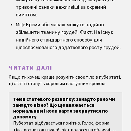
тривожні ознаки важливіші за окремий
симптом.
Міф: Креми або масаж можуть надійно
збільшити тканину грудей. Факт: Не існує
надійного стандартного способу для
цілеспрямованого додаткового росту грудей.
ЧИТАТИ ДАЛІ
Якщо ти хочеш краще розуміти своє тіло в пубертаті,
ці статті стануть хорошим наступним кроком.
Темп статевого розвитку: занадто рано чи
занадто пізно? Що ще вважається
нормальним і коли варто звернутися по
допомогу
Пубертат відбувається помітно. Голос, форма
тіла, розвиток грудей, ріст волосся на обличчі,