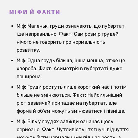
МІФИ Й ФАКТИ
Міф: Маленькі груди означають, що пубертат
іде неправильно. Факт: Сам розмір грудей
нічого не говорить про нормальність
розвитку.
Міф: Одна грудь більша, інша менша, отже це
хвороба. Факт: Асиметрія в пубертаті дуже
поширена.
Міф: Груди ростуть лише короткий час і потім
більше не змінюються. Факт: Найсильніший
ріст зазвичай припадає на пубертат, але
форма й об’єм можуть змінюватися і пізніше.
Міф: Біль у грудях завжди означає щось
серйозне. Факт: Чутливість і тягнучі відчуття
можуть бути нормальними під час росту, а