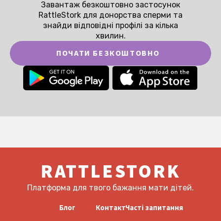
Завантаж безкоштовно застосунок
RattleStork для донорства сперми та
знайди відповідні профілі за кілька
хвилин.
ПОЧАТИ БЕЗКОШТОВНО
RATTLESTORK
Платформа для твого бажання мати дітей.
Блог
Контакт
Часті запитання