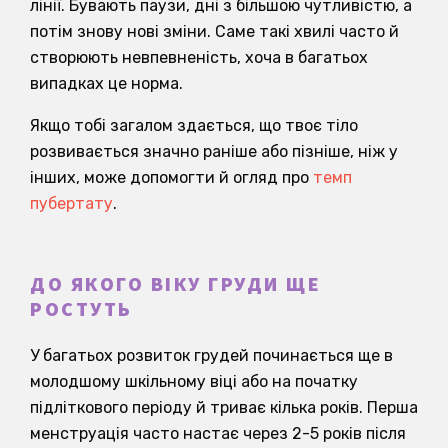
лінії. Бувають паузи, дні з більшою чутливістю, а
потім знову нові зміни. Саме такі хвилі часто й
створюють невпевненість, хоча в багатьох
випадках це норма.
Якщо тобі загалом здається, що твоє тіло
розвивається значно раніше або пізніше, ніж у
інших, може допомогти й огляд про
темп
пубертату
.
ДО ЯКОГО ВІКУ ГРУДИ ЩЕ
РОСТУТЬ
У багатьох розвиток грудей починається ще в
молодшому шкільному віці або на початку
підліткового періоду й триває кілька років. Перша
менструація часто настає через 2-5 років після