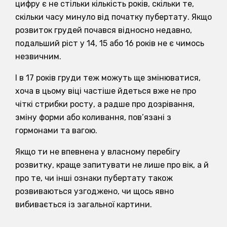
цифру є не стільки кількість років, скільки те,
скільки часу минуло від початку пубертату. Якщо
розвиток грудей почався відносно недавно,
подальший ріст у 14, 15 або 16 років не є чимось
незвичним.
І в 17 років груди теж можуть ще змінюватися,
хоча в цьому віці частіше йдеться вже не про
чіткі стрибки росту, а радше про дозрівання,
зміну форми або коливання, пов’язані з
гормонами та вагою.
Якщо ти не впевнена у власному перебігу
розвитку, краще запитувати не лише про вік, а й
про те, чи інші ознаки пубертату також
розвиваються узгоджено, чи щось явно
вибивається із загальної картини.