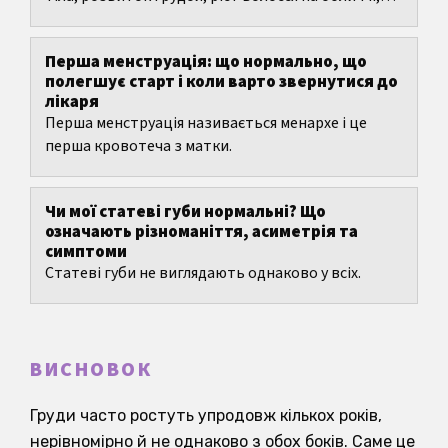
акне, запах тіла, оволосіння, стрибки росту та
настрій...
Перша менструація: що нормально, що
полегшує старт і коли варто звернутися до
лікаря
Перша менструація називається менархе і це
перша кровотеча з матки.
Чи мої статеві губи нормальні? Що
означають різноманіття, асиметрія та
симптоми
Статеві губи не виглядають однаково у всіх.
ВИСНОВОК
Груди часто ростуть упродовж кількох років,
нерівномірно й не однаково з обох боків. Саме це