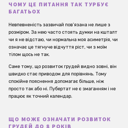
ЧОМУ ЦЕ ПИТАННЯ ТАК ТУРБУЄ
БАГАТЬОХ
Невпевненість зазвичай пов’язана не лише з
розміром. За нею часто стоять думки на кшталт
чи я не відстаю, чи нормальна моя асиметрія, чи
означає це тягнуче відчуття ріст, чи з моїм
тілом щось не так.
Саме тому, що розвиток грудей видно зовні, він
швидко стає приводом для порівнянь. Тому
спокійне пояснення допомагає більше, ніж
просто так або ні. Пубертат не є змаганням і не
працює як точний календар.
ЩО МОЖЕ ОЗНАЧАТИ РОЗВИТОК
ГРУДЕЙ ДО 8 РОКІВ