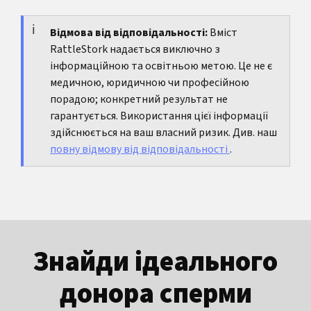
відбувається лише з одного боку, краще не
залишається. Від легкої до помітнішої
чекати.
асиметрії і після пубертату може бути
Відмова від відповідальності:
Вміст
RattleStork надається виключно з
повністю нормальною.
інформаційною та освітньою метою. Це не є
медичною, юридичною чи професійною
порадою; конкретний результат не
гарантується. Використання цієї інформації
здійснюється на ваш власний ризик. Див. наш
повну відмову від відповідальності
.
Знайди ідеального
донора сперми