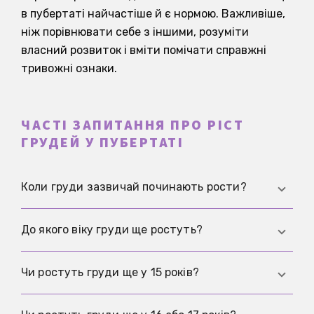
в пубертаті найчастіше й є нормою. Важливіше,
ніж порівнювати себе з іншими, розуміти
власний розвиток і вміти помічати справжні
тривожні ознаки.
ЧАСТІ ЗАПИТАННЯ ПРО РІСТ
ГРУДЕЙ У ПУБЕРТАТІ
Коли груди зазвичай починають рости?
Розвиток грудей часто починається між 8 і 13
До якого віку груди ще ростуть?
роками з маленьких ущільнень під ареолою.
Трохи раніший або пізніший початок також
Найпомітніший ріст зазвичай припадає на
Чи ростуть груди ще у 15 років?
можливий, важливий загальний перебіг.
пубертат і часто триває кілька років. Менші
зміни форми й об’єму можуть відбуватися і
Так, це часто ще в межах норми, особливо якщо