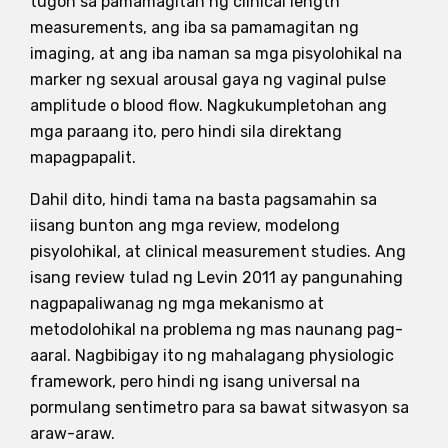
tugon sa pamamagitan ng clinical length
measurements, ang iba sa pamamagitan ng
imaging, at ang iba naman sa mga pisyolohikal na
marker ng sexual arousal gaya ng vaginal pulse
amplitude o blood flow. Nagkukumpletohan ang
mga paraang ito, pero hindi sila direktang
mapagpapalit.
Dahil dito, hindi tama na basta pagsamahin sa
iisang bunton ang mga review, modelong
pisyolohikal, at clinical measurement studies. Ang
isang review tulad ng Levin 2011 ay pangunahing
nagpapaliwanag ng mga mekanismo at
metodolohikal na problema ng mas naunang pag-
aaral. Nagbibigay ito ng mahalagang physiologic
framework, pero hindi ng isang universal na
pormulang sentimetro para sa bawat sitwasyon sa
araw-araw.