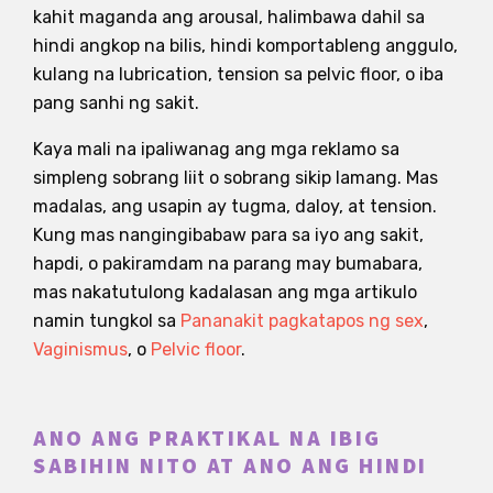
kahit maganda ang arousal, halimbawa dahil sa
hindi angkop na bilis, hindi komportableng anggulo,
kulang na lubrication, tension sa pelvic floor, o iba
pang sanhi ng sakit.
Kaya mali na ipaliwanag ang mga reklamo sa
simpleng sobrang liit o sobrang sikip lamang. Mas
madalas, ang usapin ay tugma, daloy, at tension.
Kung mas nangingibabaw para sa iyo ang sakit,
hapdi, o pakiramdam na parang may bumabara,
mas nakatutulong kadalasan ang mga artikulo
namin tungkol sa
Pananakit pagkatapos ng sex
,
Vaginismus
, o
Pelvic floor
.
ANO ANG PRAKTIKAL NA IBIG
SABIHIN NITO AT ANO ANG HINDI