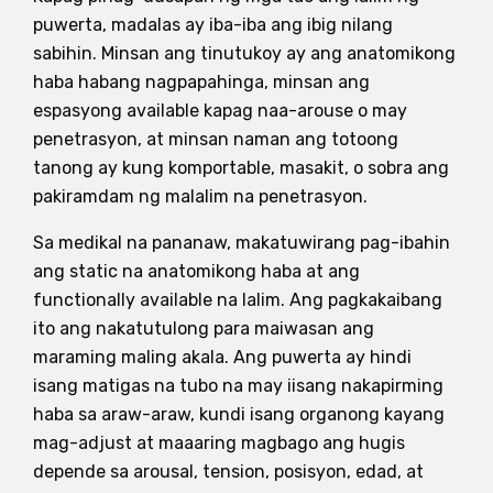
puwerta, madalas ay iba-iba ang ibig nilang
sabihin. Minsan ang tinutukoy ay ang anatomikong
haba habang nagpapahinga, minsan ang
espasyong available kapag naa-arouse o may
penetrasyon, at minsan naman ang totoong
tanong ay kung komportable, masakit, o sobra ang
pakiramdam ng malalim na penetrasyon.
Sa medikal na pananaw, makatuwirang pag-ibahin
ang static na anatomikong haba at ang
functionally available na lalim. Ang pagkakaibang
ito ang nakatutulong para maiwasan ang
maraming maling akala. Ang puwerta ay hindi
isang matigas na tubo na may iisang nakapirming
haba sa araw-araw, kundi isang organong kayang
mag-adjust at maaaring magbago ang hugis
depende sa arousal, tension, posisyon, edad, at