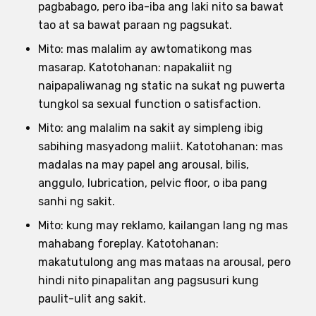
pagbabago, pero iba-iba ang laki nito sa bawat
tao at sa bawat paraan ng pagsukat.
Mito: mas malalim ay awtomatikong mas
masarap. Katotohanan: napakaliit ng
naipapaliwanag ng static na sukat ng puwerta
tungkol sa sexual function o satisfaction.
Mito: ang malalim na sakit ay simpleng ibig
sabihing masyadong maliit. Katotohanan: mas
madalas na may papel ang arousal, bilis,
anggulo, lubrication, pelvic floor, o iba pang
sanhi ng sakit.
Mito: kung may reklamo, kailangan lang ng mas
mahabang foreplay. Katotohanan:
makatutulong ang mas mataas na arousal, pero
hindi nito pinapalitan ang pagsusuri kung
paulit-ulit ang sakit.