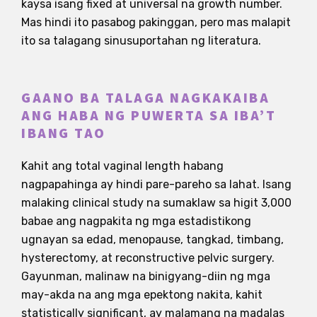
kaysa isang fixed at universal na growth number.
Mas hindi ito pasabog pakinggan, pero mas malapit
ito sa talagang sinusuportahan ng literatura.
GAANO BA TALAGA NAGKAKAIBA
ANG HABA NG PUWERTA SA IBA’T
IBANG TAO
Kahit ang total vaginal length habang
nagpapahinga ay hindi pare-pareho sa lahat. Isang
malaking clinical study na sumaklaw sa higit 3,000
babae ang nagpakita ng mga estadistikong
ugnayan sa edad, menopause, tangkad, timbang,
hysterectomy, at reconstructive pelvic surgery.
Gayunman, malinaw na binigyang-diin ng mga
may-akda na ang mga epektong nakita, kahit
statistically significant, ay malamang na madalas