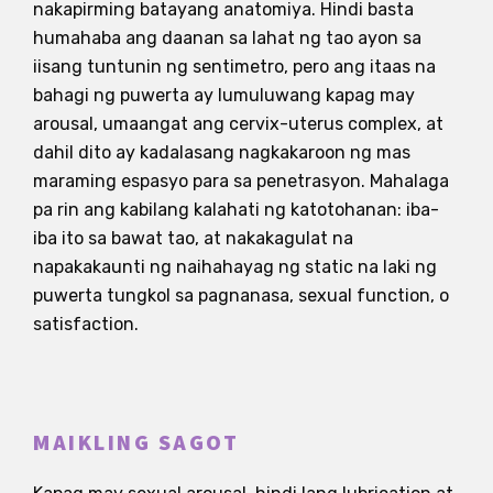
nakapirming batayang anatomiya. Hindi basta
humahaba ang daanan sa lahat ng tao ayon sa
iisang tuntunin ng sentimetro, pero ang itaas na
bahagi ng puwerta ay lumuluwang kapag may
arousal, umaangat ang cervix-uterus complex, at
dahil dito ay kadalasang nagkakaroon ng mas
maraming espasyo para sa penetrasyon. Mahalaga
pa rin ang kabilang kalahati ng katotohanan: iba-
iba ito sa bawat tao, at nakakagulat na
napakakaunti ng naihahayag ng static na laki ng
puwerta tungkol sa pagnanasa, sexual function, o
satisfaction.
MAIKLING SAGOT