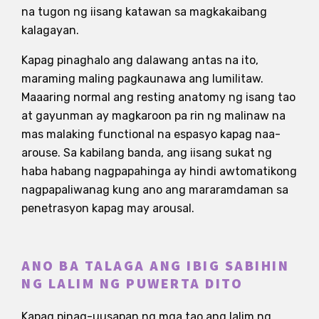
na tugon ng iisang katawan sa magkakaibang
kalagayan.
Kapag pinaghalo ang dalawang antas na ito,
maraming maling pagkaunawa ang lumilitaw.
Maaaring normal ang resting anatomy ng isang tao
at gayunman ay magkaroon pa rin ng malinaw na
mas malaking functional na espasyo kapag naa-
arouse. Sa kabilang banda, ang iisang sukat ng
haba habang nagpapahinga ay hindi awtomatikong
nagpapaliwanag kung ano ang mararamdaman sa
penetrasyon kapag may arousal.
ANO BA TALAGA ANG IBIG SABIHIN
NG LALIM NG PUWERTA DITO
Kapag pinag-uusapan ng mga tao ang lalim ng