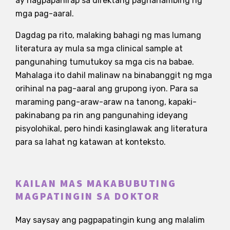
ay nagpapahirap sa direktang paghahambing ng
mga pag-aaral.
Dagdag pa rito, malaking bahagi ng mas lumang
literatura ay mula sa mga clinical sample at
pangunahing tumutukoy sa mga cis na babae.
Mahalaga ito dahil malinaw na binabanggit ng mga
orihinal na pag-aaral ang grupong iyon. Para sa
maraming pang-araw-araw na tanong, kapaki-
pakinabang pa rin ang pangunahing ideyang
pisyolohikal, pero hindi kasinglawak ang literatura
para sa lahat ng katawan at konteksto.
KAILAN MAS MAKABUBUTING
MAGPATINGIN SA DOKTOR
May saysay ang pagpapatingin kung ang malalim