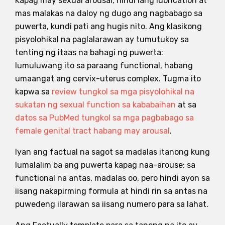
Kapag may sexual arousal, hindi lang lubrication at
mas malakas na daloy ng dugo ang nagbabago sa
puwerta, kundi pati ang hugis nito. Ang klasikong
pisyolohikal na paglalarawan ay tumutukoy sa
tenting ng itaas na bahagi ng puwerta:
lumuluwang ito sa paraang functional, habang
umaangat ang cervix-uterus complex. Tugma ito
kapwa sa
review tungkol sa mga pisyolohikal na
sukatan ng sexual function sa kababaihan
at sa
datos sa PubMed tungkol sa mga pagbabago sa
female genital tract habang may arousal
.
Iyan ang factual na sagot sa madalas itanong kung
lumalalim ba ang puwerta kapag naa-arouse: sa
functional na antas, madalas oo, pero hindi ayon sa
iisang nakapirming formula at hindi rin sa antas na
puwedeng ilarawan sa iisang numero para sa lahat.