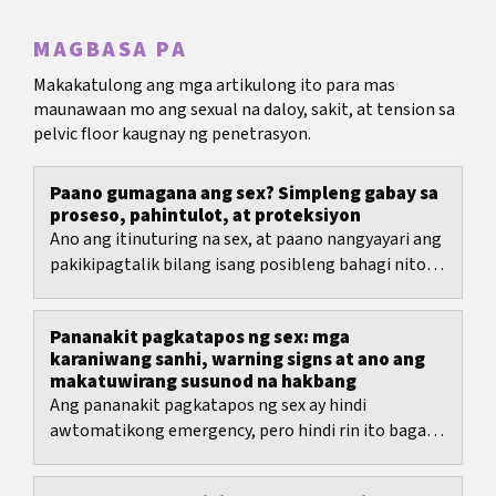
MAGBASA PA
Makakatulong ang mga artikulong ito para mas
maunawaan mo ang sexual na daloy, sakit, at tension sa
pelvic floor kaugnay ng penetrasyon.
Paano gumagana ang sex? Simpleng gabay sa
proseso, pahintulot, at proteksiyon
Ano ang itinuturing na sex, at paano nangyayari ang
pakikipagtalik bilang isang posibleng bahagi nito sa
totoong buhay?
Pananakit pagkatapos ng sex: mga
karaniwang sanhi, warning signs at ano ang
makatuwirang susunod na hakbang
Ang pananakit pagkatapos ng sex ay hindi
awtomatikong emergency, pero hindi rin ito bagay
na dapat mong tiisin nang pangmatagalan.