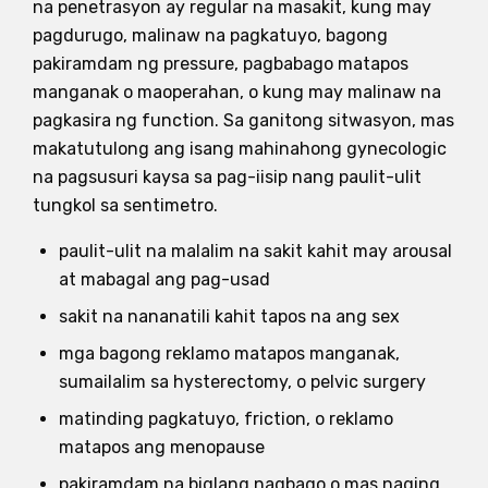
na penetrasyon ay regular na masakit, kung may
pagdurugo, malinaw na pagkatuyo, bagong
pakiramdam ng pressure, pagbabago matapos
manganak o maoperahan, o kung may malinaw na
pagkasira ng function. Sa ganitong sitwasyon, mas
makatutulong ang isang mahinahong gynecologic
na pagsusuri kaysa sa pag-iisip nang paulit-ulit
tungkol sa sentimetro.
paulit-ulit na malalim na sakit kahit may arousal
at mabagal ang pag-usad
sakit na nananatili kahit tapos na ang sex
mga bagong reklamo matapos manganak,
sumailalim sa hysterectomy, o pelvic surgery
matinding pagkatuyo, friction, o reklamo
matapos ang menopause
pakiramdam na biglang nagbago o mas naging