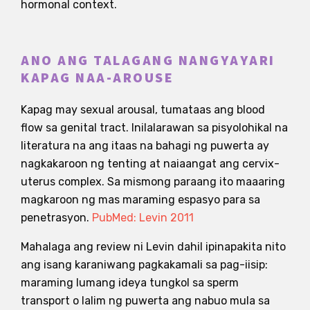
hormonal context.
ANO ANG TALAGANG NANGYAYARI
KAPAG NAA-AROUSE
Kapag may sexual arousal, tumataas ang blood
flow sa genital tract. Inilalarawan sa pisyolohikal na
literatura na ang itaas na bahagi ng puwerta ay
nagkakaroon ng tenting at naiaangat ang cervix-
uterus complex. Sa mismong paraang ito maaaring
magkaroon ng mas maraming espasyo para sa
penetrasyon.
PubMed: Levin 2011
Mahalaga ang review ni Levin dahil ipinapakita nito
ang isang karaniwang pagkakamali sa pag-iisip:
maraming lumang ideya tungkol sa sperm
transport o lalim ng puwerta ang nabuo mula sa