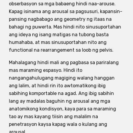
obserbasyon sa mga babaeng hindi naa-arouse.
Kapag isinama ang arousal sa pagsusuri, kapansin-
pansing nagbabago ang geometry ng itaas na
bahagi ng puwerta. Mas hindi nito sinusuportahan
ang ideya ng isang matigas na tubong basta
humahaba, at mas sinusuportahan nito ang
functional na rearrangement sa loob ng pelvis.
Mahalagang hindi mali ang pagbasa sa pariralang
mas maraming espasyo. Hindi ito
nangangahulugang magiging walang hanggan
ang lalim, at hindi rin ito awtomatikong ibig
sabihing komportable na agad. Ang ibig sabihin
lang ay madalas baguhin ng arousal ang mga
anatomikong kondisyon, kaya para sa maraming
tao ay mas kayang tiisin ang malalim na
penetrasyon kaysa kapag wala o kulang ang
arousal.