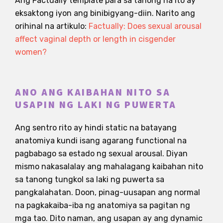
Ang Factually template para sa tanong na ito ay
eksaktong iyon ang binibigyang-diin. Narito ang
orihinal na artikulo:
Factually: Does sexual arousal
affect vaginal depth or length in cisgender
women?
ANO ANG KAIBAHAN NITO SA
USAPIN NG LAKI NG PUWERTA
Ang sentro rito ay hindi static na batayang
anatomiya kundi isang agarang functional na
pagbabago sa estado ng sexual arousal. Diyan
mismo nakasalalay ang mahalagang kaibahan nito
sa tanong tungkol sa laki ng puwerta sa
pangkalahatan. Doon, pinag-uusapan ang normal
na pagkakaiba-iba ng anatomiya sa pagitan ng
mga tao. Dito naman, ang usapan ay ang dynamic