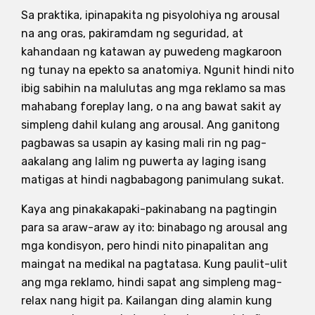
Sa praktika, ipinapakita ng pisyolohiya ng arousal
na ang oras, pakiramdam ng seguridad, at
kahandaan ng katawan ay puwedeng magkaroon
ng tunay na epekto sa anatomiya. Ngunit hindi nito
ibig sabihin na malulutas ang mga reklamo sa mas
mahabang foreplay lang, o na ang bawat sakit ay
simpleng dahil kulang ang arousal. Ang ganitong
pagbawas sa usapin ay kasing mali rin ng pag-
aakalang ang lalim ng puwerta ay laging isang
matigas at hindi nagbabagong panimulang sukat.
Kaya ang pinakakapaki-pakinabang na pagtingin
para sa araw-araw ay ito: binabago ng arousal ang
mga kondisyon, pero hindi nito pinapalitan ang
maingat na medikal na pagtatasa. Kung paulit-ulit
ang mga reklamo, hindi sapat ang simpleng mag-
relax nang higit pa. Kailangan ding alamin kung