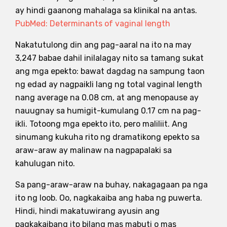
ay hindi gaanong mahalaga sa klinikal na antas.
PubMed: Determinants of vaginal length
Nakatutulong din ang pag-aaral na ito na may
3,247 babae dahil inilalagay nito sa tamang sukat
ang mga epekto: bawat dagdag na sampung taon
ng edad ay nagpaikli lang ng total vaginal length
nang average na 0.08 cm, at ang menopause ay
nauugnay sa humigit-kumulang 0.17 cm na pag-
ikli. Totoong mga epekto ito, pero maliliit. Ang
sinumang kukuha rito ng dramatikong epekto sa
araw-araw ay malinaw na nagpapalaki sa
kahulugan nito.
Sa pang-araw-araw na buhay, nakagagaan pa nga
ito ng loob. Oo, nagkakaiba ang haba ng puwerta.
Hindi, hindi makatuwirang ayusin ang
pagkakaibang ito bilang mas mabuti o mas