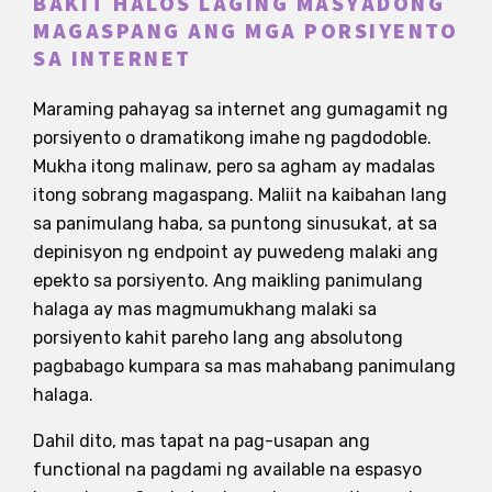
BAKIT HALOS LAGING MASYADONG
MAGASPANG ANG MGA PORSIYENTO
SA INTERNET
Maraming pahayag sa internet ang gumagamit ng
porsiyento o dramatikong imahe ng pagdodoble.
Mukha itong malinaw, pero sa agham ay madalas
itong sobrang magaspang. Maliit na kaibahan lang
sa panimulang haba, sa puntong sinusukat, at sa
depinisyon ng endpoint ay puwedeng malaki ang
epekto sa porsiyento. Ang maikling panimulang
halaga ay mas magmumukhang malaki sa
porsiyento kahit pareho lang ang absolutong
pagbabago kumpara sa mas mahabang panimulang
halaga.
Dahil dito, mas tapat na pag-usapan ang
functional na pagdami ng available na espasyo