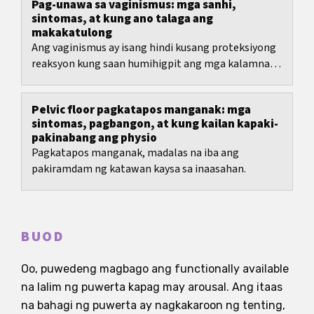
Pag-unawa sa vaginismus: mga sanhi,
sintomas, at kung ano talaga ang
makakatulong
Ang vaginismus ay isang hindi kusang proteksiyong
reaksyon kung saan humihigpit ang mga kalamnan
sa bukana ng puwerta o sa pelvic floor kapag...
Pelvic floor pagkatapos manganak: mga
sintomas, pagbangon, at kung kailan kapaki-
pakinabang ang physio
Pagkatapos manganak, madalas na iba ang
pakiramdam ng katawan kaysa sa inaasahan.
BUOD
Oo, puwedeng magbago ang functionally available
na lalim ng puwerta kapag may arousal. Ang itaas
na bahagi ng puwerta ay nagkakaroon ng tenting,