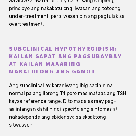
Sa araw-araw na fertility care, isang simpleng
prinsipyo ang nakakatulong: iwasan ang totoong
under-treatment, pero iwasan din ang pagtulak sa
overtreatment.
SUBCLINICAL HYPOTHYROIDISM:
KAILAN SAPAT ANG PAGSUBAYBAY
AT KAILAN MAAARING
MAKATULONG ANG GAMOT
Ang subclinical ay karaniwang ibig sabihin na
normal pa ang libreng T4 pero mas mataas ang TSH
kaysa reference range. Dito madalas may pag-
aalinlangan dahil hindi specific ang sintomas at
nakadepende ang ebidensya sa eksaktong
sitwasyon.