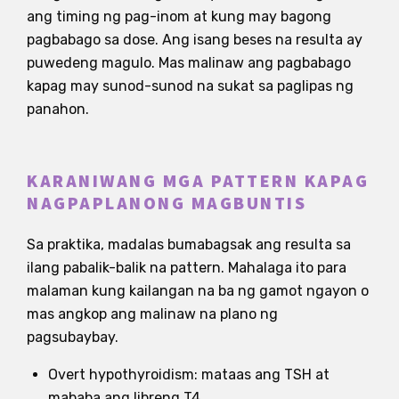
ang timing ng pag-inom at kung may bagong
pagbabago sa dose. Ang isang beses na resulta ay
puwedeng magulo. Mas malinaw ang pagbabago
kapag may sunod-sunod na sukat sa paglipas ng
panahon.
KARANIWANG MGA PATTERN KAPAG
NAGPAPLANONG MAGBUNTIS
Sa praktika, madalas bumabagsak ang resulta sa
ilang pabalik-balik na pattern. Mahalaga ito para
malaman kung kailangan na ba ng gamot ngayon o
mas angkop ang malinaw na plano ng
pagsubaybay.
Overt hypothyroidism: mataas ang TSH at
mababa ang libreng T4