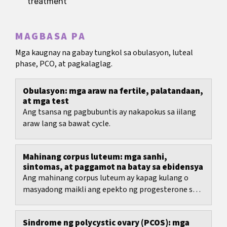
treatment
MAGBASA PA
Mga kaugnay na gabay tungkol sa obulasyon, luteal
phase, PCO, at pagkalaglag.
Obulasyon: mga araw na fertile, palatandaan,
at mga test
Ang tsansa ng pagbubuntis ay nakapokus sa iilang
araw lang sa bawat cycle.
Mahinang corpus luteum: mga sanhi,
sintomas, at paggamot na batay sa ebidensya
Ang mahinang corpus luteum ay kapag kulang o
masyadong maikli ang epekto ng progesterone sa
ikalawang bahagi ng cycle; madalas itong
tinatawag na...
Sindrome ng polycystic ovary (PCOS): mga