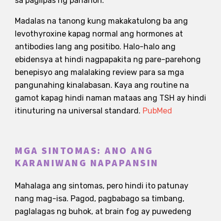
sa paglipas ng panahon.
Madalas na tanong kung makakatulong ba ang
levothyroxine kapag normal ang hormones at
antibodies lang ang positibo. Halo-halo ang
ebidensya at hindi nagpapakita ng pare-parehong
benepisyo ang malalaking review para sa mga
pangunahing kinalabasan. Kaya ang routine na
gamot kapag hindi naman mataas ang TSH ay hindi
itinuturing na universal standard.
PubMed
MGA SINTOMAS: ANO ANG
KARANIWANG NAPAPANSIN
Mahalaga ang sintomas, pero hindi ito patunay
nang mag-isa. Pagod, pagbabago sa timbang,
paglalagas ng buhok, at brain fog ay puwedeng