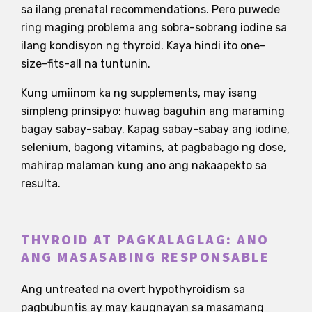
sa ilang prenatal recommendations. Pero puwede
ring maging problema ang sobra-sobrang iodine sa
ilang kondisyon ng thyroid. Kaya hindi ito one-
size-fits-all na tuntunin.
Kung umiinom ka ng supplements, may isang
simpleng prinsipyo: huwag baguhin ang maraming
bagay sabay-sabay. Kapag sabay-sabay ang iodine,
selenium, bagong vitamins, at pagbabago ng dose,
mahirap malaman kung ano ang nakaapekto sa
resulta.
THYROID AT PAGKALAGLAG: ANO
ANG MASASABING RESPONSABLE
Ang untreated na overt hypothyroidism sa
pagbubuntis ay may kaugnayan sa masamang