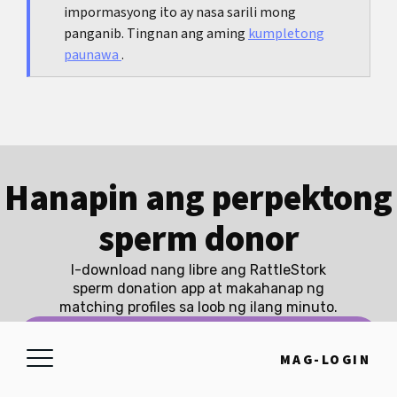
impormasyong ito ay nasa sarili mong
panganib. Tingnan ang aming
kumpletong
paunawa
.
Hanapin ang perpektong
sperm donor
I-download nang libre ang RattleStork
sperm donation app at makahanap ng
matching profiles sa loob ng ilang minuto.
MAGSIMULA NANG LIBRE
MAG-LOGIN