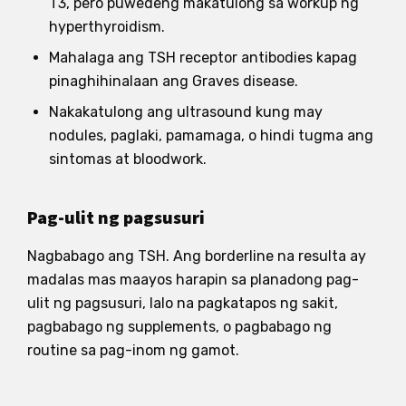
T3, pero puwedeng makatulong sa workup ng
hyperthyroidism.
Mahalaga ang TSH receptor antibodies kapag
pinaghihinalaan ang Graves disease.
Nakakatulong ang ultrasound kung may
nodules, paglaki, pamamaga, o hindi tugma ang
sintomas at bloodwork.
Pag-ulit ng pagsusuri
Nagbabago ang TSH. Ang borderline na resulta ay
madalas mas maayos harapin sa planadong pag-
ulit ng pagsusuri, lalo na pagkatapos ng sakit,
pagbabago ng supplements, o pagbabago ng
routine sa pag-inom ng gamot.