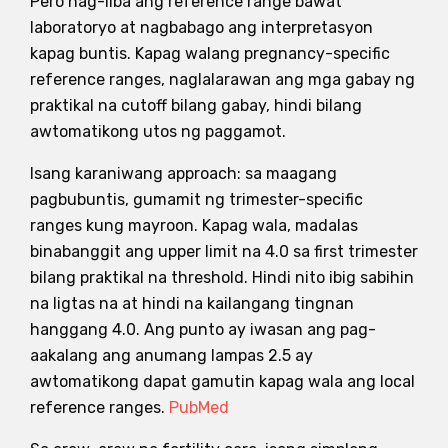
Pero nag-iiba ang reference range bawat
laboratoryo at nagbabago ang interpretasyon
kapag buntis. Kapag walang pregnancy-specific
reference ranges, naglalarawan ang mga gabay ng
praktikal na cutoff bilang gabay, hindi bilang
awtomatikong utos ng paggamot.
Isang karaniwang approach: sa maagang
pagbubuntis, gumamit ng trimester-specific
ranges kung mayroon. Kapag wala, madalas
binabanggit ang upper limit na 4.0 sa first trimester
bilang praktikal na threshold. Hindi nito ibig sabihin
na ligtas na at hindi na kailangang tingnan
hanggang 4.0. Ang punto ay iwasan ang pag-
aakalang ang anumang lampas 2.5 ay
awtomatikong dapat gamutin kapag wala ang local
reference ranges.
PubMed