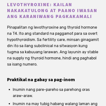
LEVOTHYROXINE: KAILAN
NAKAKATULONG AT PAANO IWASAN
ANG KARANIWANG PAGKAKAMALI
Pinapalitan ng levothyroxine ang thyroid hormone
na T4. Ito ang standard na paggamot para sa overt
hypothyroidism. Sa fertility care, minsan ginagamit
din ito sa ilang subclinical na sitwasyon kung
tugma sa kabuuang larawan. Ang layunin ay stable
na supply ng thyroid hormone, hindi ang paghabol
sa isang numero.
Praktikal na gabay sa pag-inom
Inumin nang pare-pareho sa parehong oras
araw-araw.
Inumin na may tubig habang walang laman ang