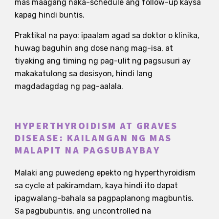
mas maagang naka-schedule ang follow-up kaysa
kapag hindi buntis.
Praktikal na payo: ipaalam agad sa doktor o klinika,
huwag baguhin ang dose nang mag-isa, at
tiyaking ang timing ng pag-ulit ng pagsusuri ay
makakatulong sa desisyon, hindi lang
magdadagdag ng pag-aalala.
HYPERTHYROIDISM AT GRAVES
DISEASE: KAILANGAN NG MAS
MALAPIT NA PAGSUBAYBAY
Malaki ang puwedeng epekto ng hyperthyroidism
sa cycle at pakiramdam, kaya hindi ito dapat
ipagwalang-bahala sa pagpaplanong magbuntis.
Sa pagbubuntis, ang uncontrolled na