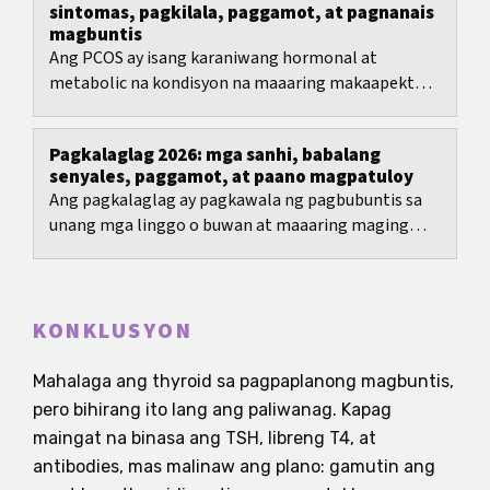
sintomas, pagkilala, paggamot, at pagnanais
magbuntis
Ang PCOS ay isang karaniwang hormonal at
metabolic na kondisyon na maaaring makaapekto
sa regla, balat, timbang, at pagkamayabong.
Pagkalaglag 2026: mga sanhi, babalang
senyales, paggamot, at paano magpatuloy
Ang pagkalaglag ay pagkawala ng pagbubuntis sa
unang mga linggo o buwan at maaaring maging
mabigat sa katawan at emosyon.
KONKLUSYON
Mahalaga ang thyroid sa pagpaplanong magbuntis,
pero bihirang ito lang ang paliwanag. Kapag
maingat na binasa ang TSH, libreng T4, at
antibodies, mas malinaw ang plano: gamutin ang