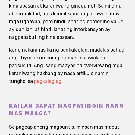
kinalabasan at karaniwang ginagamot. Sa mild na
abnormalidad, mas komplikado ang larawan: may
mga ugnayan, pero hindi lahat ng borderline value
ay dahilan, at hindi lahat ng interbensyon ay
nagpapabuti ng kinalabasan.
Kung nakaranas ka ng pagkalaglag, madalas bahagi
ang thyroid screening ng mas malawak na
pagsusuri. Ang isang maayos na overview ng mga
karaniwang hakbang ay nasa artikulo namin
tungkol sa
pagkalaglag
.
KAILAN DAPAT MAGPATINGIN NANG
MAS MAAGA?
Sa pagpaplanong magbuntis, minsan mas mabuti
na malinaw agad kung may malinaw na problema