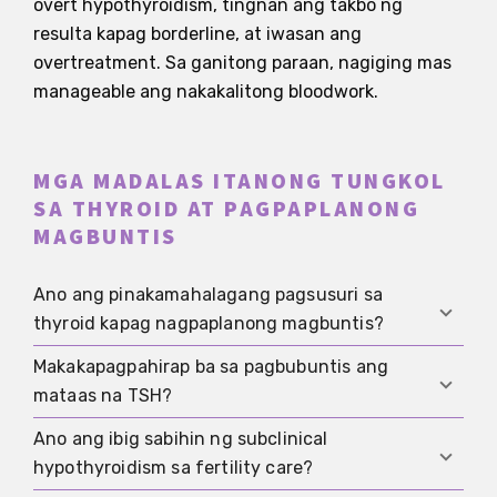
overt hypothyroidism, tingnan ang takbo ng
resulta kapag borderline, at iwasan ang
overtreatment. Sa ganitong paraan, nagiging mas
manageable ang nakakalitong bloodwork.
MGA MADALAS ITANONG TUNGKOL
SA THYROID AT PAGPAPLANONG
MAGBUNTIS
Ano ang pinakamahalagang pagsusuri sa
thyroid kapag nagpaplanong magbuntis?
Makakapagpahirap ba sa pagbubuntis ang
Para sa karamihan, sapat na ang TSH at libreng
mataas na TSH?
T4 para makita ang direksyon. Puwedeng
makatulong ang thyroid peroxidase antibodies
Ano ang ibig sabihin ng subclinical
Puwedeng makaapekto ang overt hypothyroidism
kung malamang ang Hashimoto o kung mahalaga
hypothyroidism sa fertility care?
sa cycle at obulasyon. Ang mild na abnormalidad
ang autoimmunity risk sa plano ng follow-up.