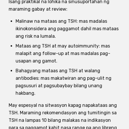
Isang praktikal na lohika na sinusuportahan ng
maraming gabay at review:
Malinaw na mataas ang TSH: mas madalas
ikinokonsidera ang paggamot dahil mas mataas
ang risk na lumala.
Mataas ang TSH at may autoimmunity: mas
malapit ang follow-up at mas madalas pag-
usapan ang gamot.
Bahagyang mataas ang TSH at walang
antibodies: mas makatwiran ang pag-ulit ng
pagsusuri at pagsubaybay bilang unang
hakbang.
May espesyal na sitwasyon kapag napakataas ang
TSH. Maraming rekomendasyon ang tumitingin sa
TSH na lampas 10 bilang malakas na indikasyon
para sa paggamot kahit nasa range pa ang libreng