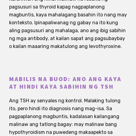
pagsusuri sa thyroid kapag nagpaplanong
magbuntis, kaya mahalagang basahin ito nang may
konteksto. Ipinapaliwanag ng gabay na ito kung
aling pagsusuri ang mahalaga, ano ang ibig sabihin
ng mga antibody, at kailan sapat ang pagsubaybay
o kailan maaaring makatulong ang levothyroxine.
MABILIS NA BUOD: ANO ANG KAYA
AT HINDI KAYA SABIHIN NG TSH
Ang TSH ay senyales ng kontrol. Malaking tulong
ito, pero hindi ito diagnosis nang mag-isa. Sa
pagpaplanong magbuntis, kadalasan kailangang
malinaw ang tatlong bagay: may malinaw bang
hypothyroidism na puwedeng makaapekto sa