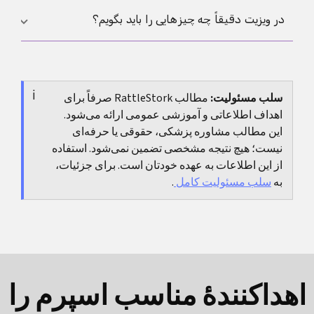
همین دلیل، حتی بدون وضعیت اورژانسی هم معاینه
افزایش کشش و فشار پس از یک روز فعال، درد بیشتر
در ویزیت دقیقاً چه چیزهایی را باید بگویم؟
می‌تواند کمک‌کننده باشد اگر حس امنیت را به تو برگرداند.
هنگام نشستن طولانی و بهتر شدن پس از کاهش فشار
بیشتر با فشار زیاد سازگارند، در حالی که تب، بوی بد،
مفیدترین کار این است که توضیح بدهی شکایت‌ها از چه
قرمزی رو به افزایش یا احساس واضح بیماری فقط با درد
زمانی شروع شده‌اند، آیا بهتر یا بدتر می‌شوند، مشکل اصلی
ناشی از فشار توضیح داده نمی‌شوند.
سلب مسئولیت:
مطالب RattleStork صرفاً برای
نشستن است یا ادرار کردن یا دفع، و آیا ترشح، بو، خونریزی
اهداف اطلاعاتی و آموزشی عمومی ارائه می‌شود.
بیشتر یا مشکل در کنترل هم اضافه شده است.
این مطالب مشاوره پزشکی، حقوقی یا حرفه‌ای
نیست؛ هیچ نتیجه مشخصی تضمین نمی‌شود. استفاده
از این اطلاعات به عهده خودتان است. برای جزئیات،
به
سلب مسئولیت کامل
.
اهداکنندهٔ مناسب اسپرم را