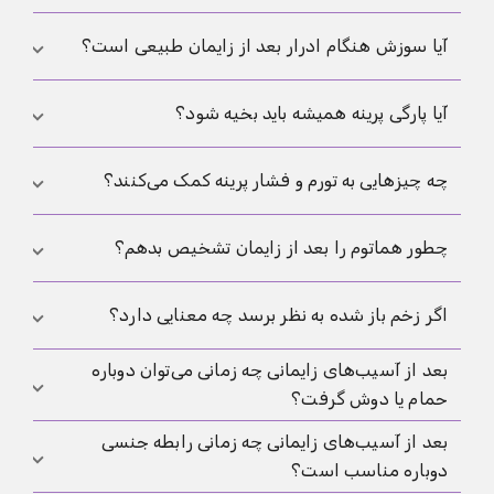
حس می‌کنند، اما حساسیت، کشیدگی و فشار می‌تواند
هفته‌ها باقی بماند و در آسیب‌های عمیق‌تر ممکن است
علائم هشدار شامل افزایش درد، پوست واضحاً قرمز یا
آیا سوزش هنگام ادرار بعد از زایمان طبیعی است؟
زمان بیشتری لازم باشد تا همه‌چیز دوباره پایدار شود. برای
متورم، ترشح بدبو، تب یا احساس بیماری است، به‌ویژه
خودِ سیر پارگی، مقاله
پارگی پرینه
هم مفید است.
وقتی به‌جای بهبود، وضعیت به‌شکل محسوسی بدتر
سوزش اغلب با خراش‌ها یا مخاط تحریک‌شده سازگار
آیا پارگی پرینه همیشه باید بخیه شود؟
می‌شود.
است و باید به‌مرور کمتر شود، اما اگر بیشتر شود یا با تب و
مشکل در ادرار همراه باشد، باید معاینه انجام شود.
پارگی‌های بسیار کوچک و سطحی همیشه نیاز به بخیه
چه چیزهایی به تورم و فشار پرینه کمک می‌کنند؟
ندارند، اما پارگی‌های عمیق‌تر معمولاً برای کنترل خونریزی،
تثبیت لبه‌های زخم و حمایت از ترمیم بخیه می‌شوند.
دراز کشیدن به پهلو، خنک‌کردن کوتاه از روی پارچه، تغییر
چطور هماتوم را بعد از زایمان تشخیص بدهم؟
منظم وضعیت و کنترل مناسب درد معمولاً بیشترین کمک
را می‌کنند، در حالی که نشستن طولانی و زور زدن معمولاً
هماتوم می‌تواند به‌صورت تورم سفت همراه با درد فشاری
اگر زخم باز شده به نظر برسد چه معنایی دارد؟
شکایت‌ها را بیشتر می‌کنند.
شدید ظاهر شود و اغلب هنگام نشستن خیلی بدتر شود.
بعد از آسیب‌های زایمانی چه زمانی می‌توان دوباره
اگر سریع بزرگ شود یا علائم اختلال گردش خون ایجاد
اگر احساس می‌کنی لبه‌های زخم از هم باز شده‌اند، ناحیه
حمام یا دوش گرفت؟
شود، باید فوراً بررسی شود.
ترشح زیادی دارد یا خونریزی ادامه‌دار دارد، بررسی سریع
مهم است، چون بسته به وضعیت ممکن است تمیزکردن،
بعد از آسیب‌های زایمانی چه زمانی رابطه جنسی
دوش گرفتن معمولاً نسبتاً زود ممکن است، اگر با ملایمت
رسیدگی دوباره یا اقدام‌های دیگری لازم شود.
دوباره مناسب است؟
انجام شود و ناحیه بعداً با احتیاط خشک شود. حمام کامل