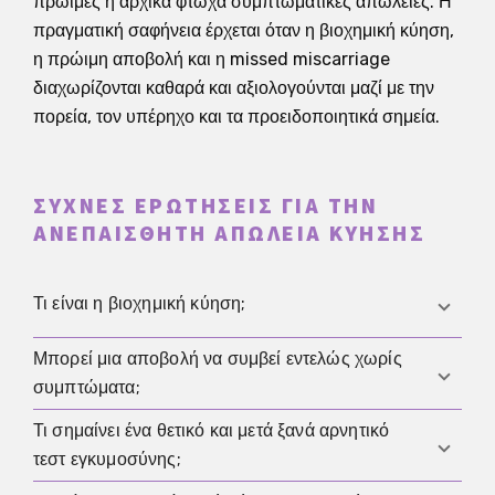
πρώιμες ή αρχικά φτωχά συμπτωματικές απώλειες. Η
πραγματική σαφήνεια έρχεται όταν η βιοχημική κύηση,
η πρώιμη αποβολή και η missed miscarriage
διαχωρίζονται καθαρά και αξιολογούνται μαζί με την
πορεία, τον υπέρηχο και τα προειδοποιητικά σημεία.
ΣΥΧΝΈΣ ΕΡΩΤΉΣΕΙΣ ΓΙΑ ΤΗΝ
ΑΝΕΠΑΊΣΘΗΤΗ ΑΠΏΛΕΙΑ ΚΎΗΣΗΣ
Τι είναι η βιοχημική κύηση;
Μπορεί μια αποβολή να συμβεί εντελώς χωρίς
Πρόκειται για κύηση που ανιχνεύεται μόνο μέσω της
συμπτώματα;
hCG και δεν μπορεί ακόμη να επιβεβαιωθεί με
υπέρηχο. Τελειώνει πολύ νωρίς και έτσι συχνά
Τι σημαίνει ένα θετικό και μετά ξανά αρνητικό
Ναι. Ειδικά η missed miscarriage μπορεί αρχικά να
γίνεται αντιληπτή μόνο από την πορεία των τεστ.
τεστ εγκυμοσύνης;
εξελιχθεί χωρίς έντονη αιμορραγία ή σαφή πόνο και
Περισσότερα στο άρθρο για τη
βιοχημική κύηση
.