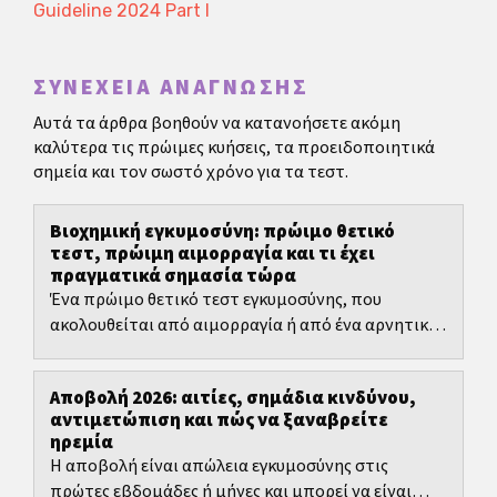
Guideline 2024 Part I
ΣΥΝΈΧΕΙΑ ΑΝΆΓΝΩΣΗΣ
Αυτά τα άρθρα βοηθούν να κατανοήσετε ακόμη
καλύτερα τις πρώιμες κυήσεις, τα προειδοποιητικά
σημεία και τον σωστό χρόνο για τα τεστ.
Βιοχημική εγκυμοσύνη: πρώιμο θετικό
τεστ, πρώιμη αιμορραγία και τι έχει
πραγματικά σημασία τώρα
Ένα πρώιμο θετικό τεστ εγκυμοσύνης, που
ακολουθείται από αιμορραγία ή από ένα αρνητικό
επαναληπτικό τεστ, μπορεί να φέρει μαζί ελπίδα,
σύγχυση και...
Αποβολή 2026: αιτίες, σημάδια κινδύνου,
αντιμετώπιση και πώς να ξαναβρείτε
ηρεμία
Η αποβολή είναι απώλεια εγκυμοσύνης στις
πρώτες εβδομάδες ή μήνες και μπορεί να είναι