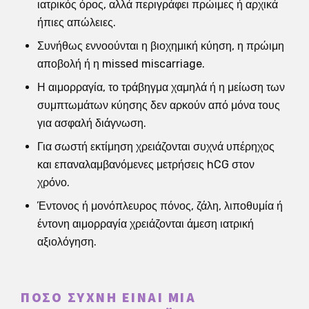
ιατρικός όρος, αλλά περιγράφει πρώιμες ή αρχικά
ήπιες απώλειες.
Συνήθως εννοούνται η βιοχημική κύηση, η πρώιμη
αποβολή ή η missed miscarriage.
Η αιμορραγία, το τράβηγμα χαμηλά ή η μείωση των
συμπτωμάτων κύησης δεν αρκούν από μόνα τους
για ασφαλή διάγνωση.
Για σωστή εκτίμηση χρειάζονται συχνά υπέρηχος
και επαναλαμβανόμενες μετρήσεις hCG στον
χρόνο.
Έντονος ή μονόπλευρος πόνος, ζάλη, λιποθυμία ή
έντονη αιμορραγία χρειάζονται άμεση ιατρική
αξιολόγηση.
ΠΌΣΟ ΣΥΧΝΉ ΕΊΝΑΙ ΜΙΑ