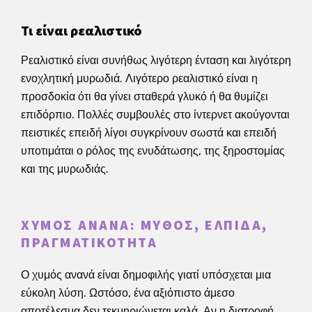
Τι είναι ρεαλιστικό
Ρεαλιστικό είναι συνήθως λιγότερη ένταση και λιγότερη
ενοχλητική μυρωδιά. Λιγότερο ρεαλιστικό είναι η
προσδοκία ότι θα γίνει σταθερά γλυκό ή θα θυμίζει
επιδόρπιο. Πολλές συμβουλές στο ίντερνετ ακούγονται
πειστικές επειδή λίγοι συγκρίνουν σωστά και επειδή
υποτιμάται ο ρόλος της ενυδάτωσης, της ξηροστομίας
και της μυρωδιάς.
ΧΥΜΌΣ ΑΝΑΝΆ: ΜΎΘΟΣ, ΕΛΠΊΔΑ,
ΠΡΑΓΜΑΤΙΚΌΤΗΤΑ
Ο χυμός ανανά είναι δημοφιλής γιατί υπόσχεται μια
εύκολη λύση. Ωστόσο, ένα αξιόπιστο άμεσο
αποτέλεσμα δεν τεκμηριώνεται καλά. Αν η διατροφή