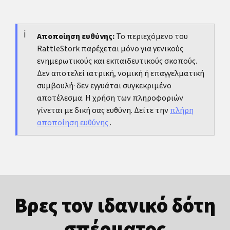
κάψιμο στην ούρηση, πόνος στην πύελο, στο
Το καλύτερο είναι με φράσεις σε πρώτο πρόσωπο
περίνεο ή στους όρχεις, πυρετός, ασυνήθιστη
και χωρίς αξιολόγηση. Για παράδειγμα: Σήμερα είμαι
έκκριση ή επαναλαμβανόμενο αίμα στο σπέρμα.
ευαίσθητος στις μυρωδιές, ας συνεχίσουμε αλλιώς ή
Αποποίηση ευθύνης:
Το περιεχόμενο του
RattleStork παρέχεται μόνο για γενικούς
Μπορούμε να κάνουμε ένα γρήγορο ντους πριν. Τα
ενημερωτικούς και εκπαιδευτικούς σκοπούς.
όρια είναι εντάξει και δεν λένε απαραίτητα κάτι για τη
Δεν αποτελεί ιατρική, νομική ή επαγγελματική
σχέση.
συμβουλή· δεν εγγυάται συγκεκριμένο
αποτέλεσμα. Η χρήση των πληροφοριών
γίνεται με δική σας ευθύνη. Δείτε την
πλήρη
αποποίηση ευθύνης
.
Βρες τον ιδανικό δότη
σπέρματος