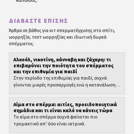
κάποιους.
ΔΙΑΒΆΣΤΕ ΕΠΊΣΗΣ
Άρθρα σε βάθος για κιτ σπερματέγχυσης στο σπίτι,
ωορρηξία, τεστ ωορρηξίας και ιδιωτική δωρεά
σπέρματος.
Αλκοόλ, νικοτίνη, κάνναβη και ζάχαρη: τι
επιβαρύνει την ποιότητα του σπέρματος
και την επιθυμία για παιδί
Στην περίοδο της επιθυμίας για παιδί, συχνά
γίνονται μικρές προσαρμογές ενώ η κατανάλωση
αλκοόλ, η νικοτίνη ή η κάνναβη παραμένουν μέρος
της...
Αίμα στο σπέρμα: αιτίες, προειδοποιητικά
σημάδια και τι είναι καλό να κάνεις τώρα
Το αίμα στο σπέρμα συχνά φαίνεται πιο
τρομακτικό απ’ όσο είναι ιατρικά.