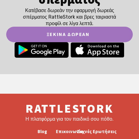
Κατέβασε δωρεάν την εφαρμογή δωρεάς
σπέρματος RattleStork και βρες ταιριαστά
προφίλ σε λίγα λεπτά.
ΞΕΚΊΝΑ ΔΩΡΕΆΝ
RATTLESTORK
Η πλατφόρμα για τον παιδικό σου πόθο.
Blog
Επικοινωνία
Συχνές Ερωτήσεις