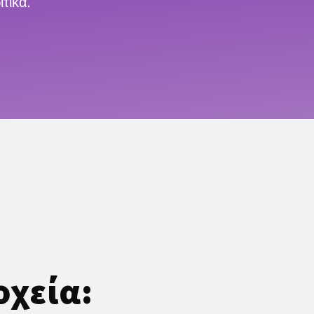
τικά.
οχεία: